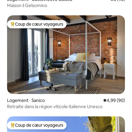
Maison il Gelsomino
Coup de cœur voyageurs
Coup de cœur voyageurs parmi les plus aimés
Logement · Sanico
Note moyenne
4,99 (90)
Retraite dans la région viticole italienne Unesco
Coup de cœur voyageurs
Coup de cœur voyageurs parmi les plus aimés