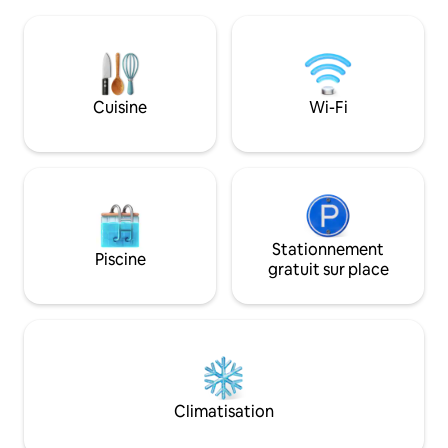
du Monferrato. En outre, en 30 minutes
terrasses où il est
en voiture, vous atteignez l'Outlet de
soleil et d'utiliser
Serravalle Scrivia ; en environ une heure
protégé par un sy
Milan ,Turin et Gênes. À l'arrivée, vous
moustiques. Casa Verrua est proche de
serez accueillis par la bière,le meilleur
villes fascinantes t
chien du monde. Ceux qui n'aiment pas
Cuisine
Wi-Fi
Turin, Milan et Gê
les chiens sont priés de le signaler à
l'avance.
Stationnement
Piscine
gratuit sur place
Climatisation