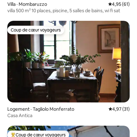
Villa · Mombaruzzo
Note moyenne
4,95 (61)
villa 500 m² 10 places, piscine, 5 salles de bains, wi fi sat
Coup de cœur voyageurs
Coup de cœur voyageurs
Logement · Tagliolo Monferrato
Note moyenne
4,97 (31)
Casa Antica
Coup de cœur voyageurs