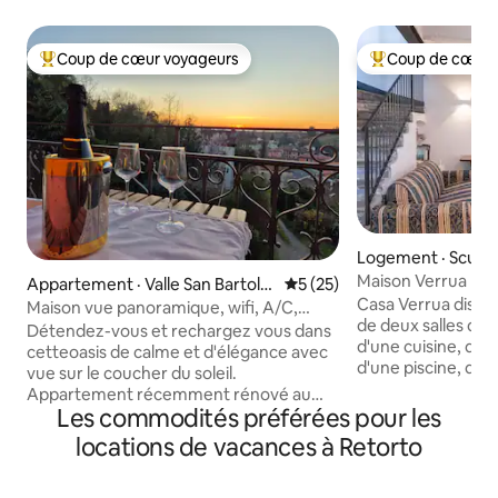
Coup de cœur voyageurs
Coup de cœur 
Coup de cœur voyageurs parmi les plus aimés
Coup de cœur voy
Logement · Scurz
Maison Verrua
Appartement · Valle San Bartolo
Note moyenne de 5 sur 5, 
5 (25)
Casa Verrua dispo
meo
Maison vue panoramique, wifi, A/C,
de deux salles de b
Monferrato
Détendez-vous et rechargez vous dans
d'une cuisine, d'u
cetteoasis de calme et d'élégance avec
d'une piscine, d'u
vue sur le coucher du soleil.
stationnement et 
Appartement récemment rénové au
recharge pour véh
Les commodités préférées pour les
deuxième étage(escalier) dans la villa du
supplément). La p
début du XIXe siècle,situé à 5 km
locations de vacances à Retorto
avec nos deux aut
d'Alexandrie, à 7 km de Valence et à
Casa Clementina et B
quelques kilomètres de beaux villages
chambres donnent