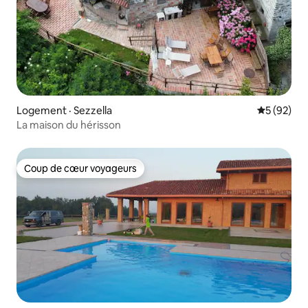
Logement · Sezzella
Note moye
5 (92)
La maison du hérisson
Coup de cœur voyageurs
Coup de cœur voyageurs