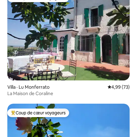
Coup de cœur voyageurs parmi les plus aimés
Villa · Lu Monferrato
Note moyenne
4,99 (73)
La Maison de Coraline
Coup de cœur voyageurs
Coup de cœur voyageurs parmi les plus aimés