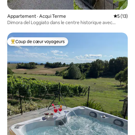
Appartement · Acqui Terme
Note moye
5 (13)
Dimora del Loggiato dans le centre historique avec
terrasses
Coup de cœur voyageurs
Coup de cœur voyageurs parmi les plus aimés