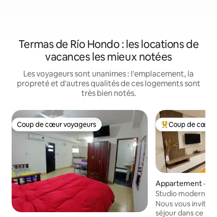
Termas de Río Hondo : les locations de
vacances les mieux notées
Les voyageurs sont unanimes : l'emplacement, la
propreté et d'autres qualités de ces logements sont
très bien notés.
Coup de cœur voyageurs
Coup de cœur 
Coup de cœur voyageurs
Coup de cœur voy
Appartement · San
stero
Studio moderne c
Nous vous invitons
séjour dans ce stu