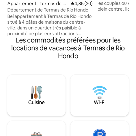
les couples ou voy
Appartement · Termas de Rí
Note moyenne de 4,85 sur 5, 
4,85 (20)
plein centre, il off
o Hondo
Département de Termas de Río Hondo
principaux sites to
Bel appartement à Termas de Rio Hondo
zones de divertis
situé à 4 pâtés de maisons du centre-
minutes en voiture
ville, dans un quartier très paisible à
minute à pied du p
proximité de plusieurs attractions
minutes à pied des
Les commodités préférées pour les
touristiques. Caractéristiques du
Roca et à 5 pâtés 
logement : - Eau thermale - WiFi ; -
locations de vacances à Termas de Río
principale. Idéal p
Télévision connectée - Climatisation
Hondo
souhaitent explorer
(refroidissement/chauffage) - Literie -
profiter de la gas
Assiettes, verres, couverts -
de la culture locale
Kitchenette - Four à micro-ondes - Lit
Queen Size avec canapé-lit - Espace
barbecue - Place de parking
(disponibilité sur demande) Profitez de
vos vacances à Las Termas de Rio
Hondo ! * La durée minimale de location
Cuisine
Wi-Fi
est de 2 nuits.