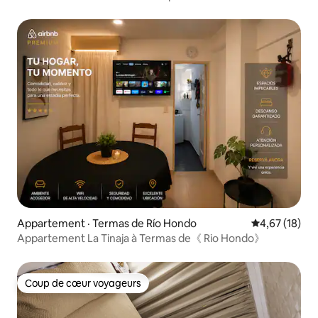
Appartement · Termas de Río Hondo
Note moyenne
4,67 (18)
Appartement La Tinaja à Termas de《 Rio Hondo》
Coup de cœur voyageurs
Coup de cœur voyageurs