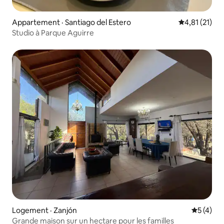
Appartement · Santiago del Estero
Note moyenne
4,81 (21)
Studio à Parque Aguirre
Logement · Zanjón
Note moy
5 (4)
Grande maison sur un hectare pour les familles