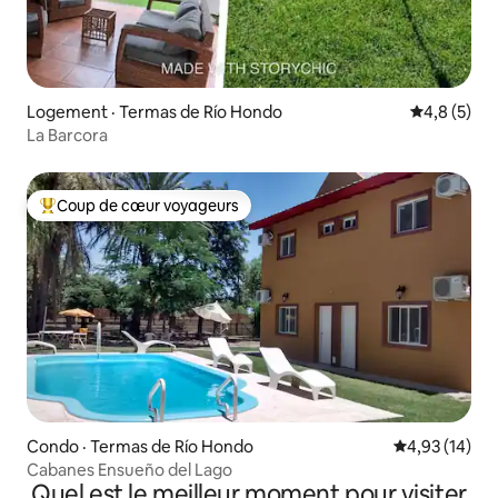
Logement · Termas de Río Hondo
Note moyen
4,8 (5)
La Barcora
Coup de cœur voyageurs
Coup de cœur voyageurs parmi les plus aimés
Condo · Termas de Río Hondo
Note moyenne
4,93 (14)
Cabanes Ensueño del Lago
Quel est le meilleur moment pour visiter