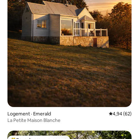
Logement · Emerald
Note moyenne
4,94 (62)
La Petite Maison Blanche