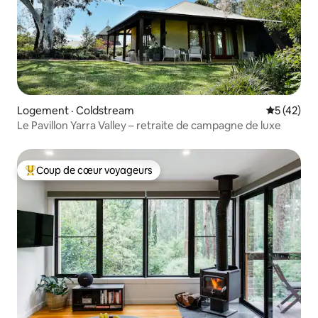
Logement · Coldstream
Note moye
5 (42)
Le Pavillon Yarra Valley – retraite de campagne de luxe
Coup de cœur voyageurs
Coup de cœur voyageurs parmi les plus aimés