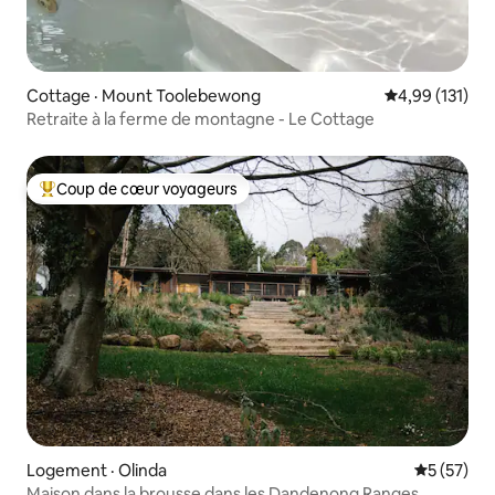
Cottage · Mount Toolebewong
Note moyenne 
4,99 (131)
Retraite à la ferme de montagne - Le Cottage
Coup de cœur voyageurs
Coup de cœur voyageurs parmi les plus aimés
Logement · Olinda
Note moye
5 (57)
Maison dans la brousse dans les Dandenong Ranges