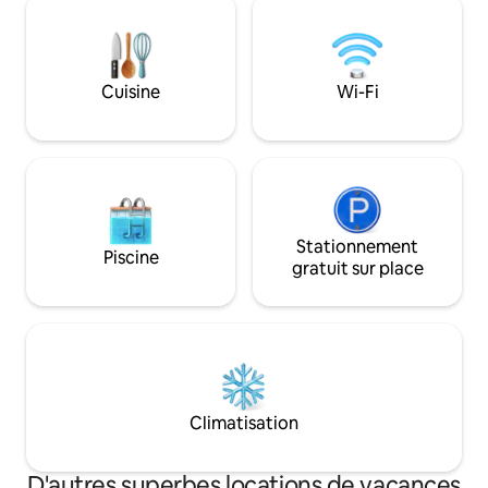
restaurants, des b
ventilateurs de plafond, un système de
promenades pittor
climatisation, une cheminée à foyer
Puffing Billy. La va
ouvert, des comptoirs en pierre, des
qu'à 30 minutes en
matelas queen en latex, une
et des marchés loc
Cuisine
Wi-Fi
cuisine/garde-manger séparée, une
buanderie entière
buanderie européenne, un siège de
Avec un bain extér
fenêtre donnant sur le ravin Sassafras et
plus encore.
Stationnement
Piscine
gratuit sur place
Climatisation
D'autres superbes locations de vacances