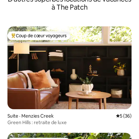
à The Patch
Coup de cœur voyageurs
Coup de cœur voyageurs parmi les plus aimés
Suite · Menzies Creek
Note moye
5 (36)
Green Hills : retraite de luxe