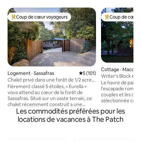
Coup de cœur voyageurs
Coup de cœur 
Coup de cœur voyageurs parmi les plus aimés
Coup de cœur voy
Cottage · Macclesf
Logement · Sassafras
Note moyenne de 5 sur 5, 1
5 (101)
Writer's Block est 
Chalet privé dans une forêt de 1/2 acre
romantique
Le havre de paix W
une forêt de 0,2 hectare dans les
Fièrement classé 5 étoiles, « Eurella »
l'escapade romanti
Dandenong Ranges
vous attend au cœur de la forêt de
couples et les créat
Sassafras. Situé sur un vaste terrain, ce
sélectionnée comm
chalet récemment construit a une
finalistes du prix 
Les commodités préférées pour les
ambiance de luxe, y compris de
2022 pour l'Austral
nombreuses fenêtres à double vitrage
locations de vacances à The Patch
Zélande. Située su
qui sont parfaitement encadrées pour
d'eucalyptus et de
profiter du jardin et de la forêt privés et
retraite rurale pri
enchanteurs. Les autres luxes incluent
10 minutes en voit
des téléviseurs/chauffage muraux, des