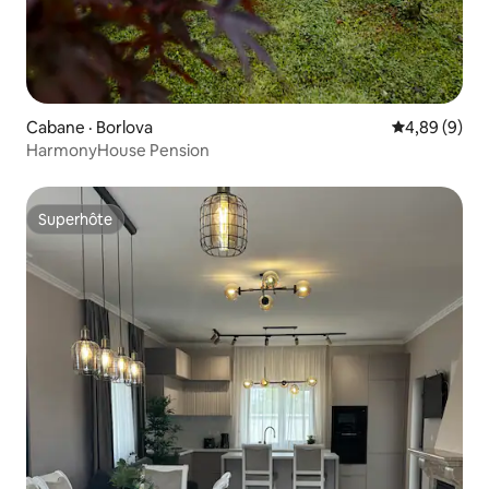
Cabane · Borlova
Note moyenn
4,89 (9)
HarmonyHouse Pension
Superhôte
Superhôte