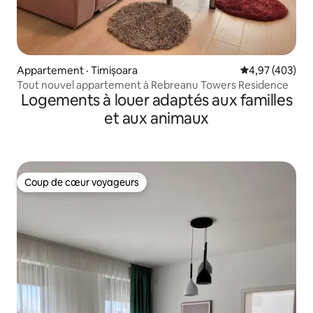
Appartement · Timișoara
Note moyenne 
4,97 (403)
Tout nouvel appartement à Rebreanu Towers Residence
Logements à louer adaptés aux familles
et aux animaux
Coup de cœur voyageurs
Coup de cœur voyageurs