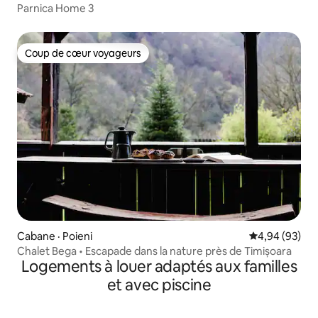
Parnica Home 3
Coup de cœur voyageurs
Coup de cœur voyageurs
Cabane · Poieni
Note moyenne
4,94 (93)
Chalet Bega • Escapade dans la nature près de Timișoara
Logements à louer adaptés aux familles
et avec piscine