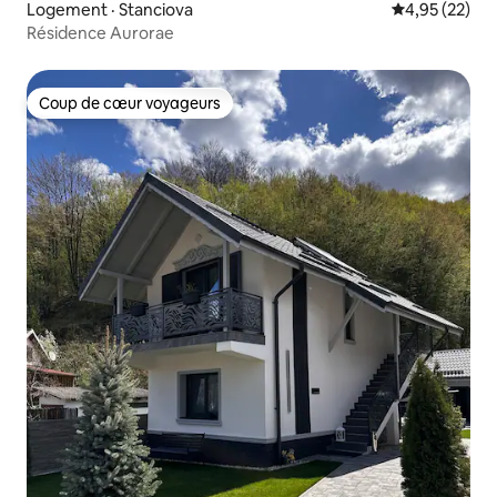
Logement · Stanciova
Note moyenne
4,95 (22)
Résidence Aurorae
Coup de cœur voyageurs
Coup de cœur voyageurs