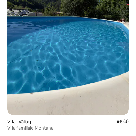
Villa · Văliug
Note moy
5 (4)
Villa familiale Montana