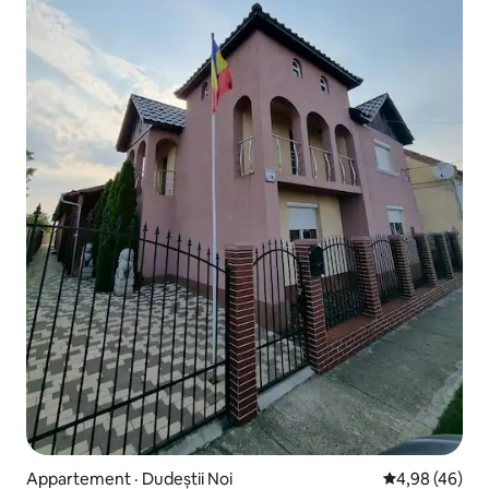
Appartement · Dudeștii Noi
Note moyenne
4,98 (46)