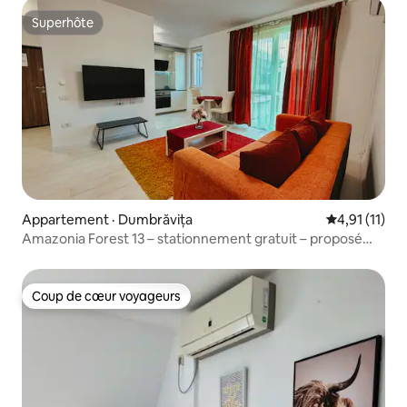
Superhôte
Superhôte
Appartement · Dumbrăvița
Note moyenne
4,91 (11)
Amazonia Forest 13 – stationnement gratuit – proposé
par NEO
Coup de cœur voyageurs
Coup de cœur voyageurs