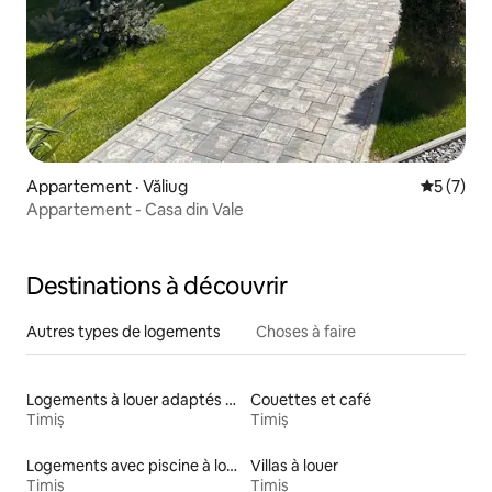
Appartement · Văliug
Note moy
5 (7)
Appartement - Casa din Vale
Destinations à découvrir
Autres types de logements
Choses à faire
Logements à louer adaptés aux animaux
Couettes et café
Timiș
Timiș
Logements avec piscine à louer
Villas à louer
Timiș
Timiș