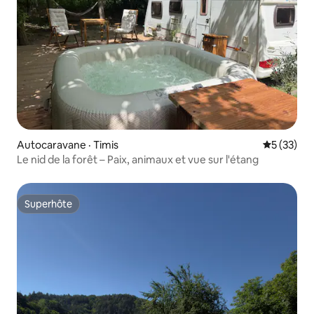
Autocaravane · Timis
Note moye
5 (33)
Le nid de la forêt – Paix, animaux et vue sur l'étang
Superhôte
Superhôte