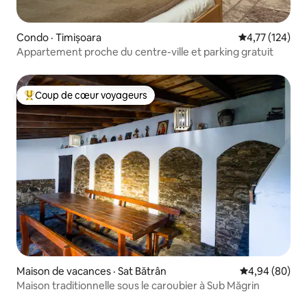
Condo · Timișoara
Note moyenne 
4,77 (124)
Appartement proche du centre-ville et parking gratuit
Coup de cœur voyageurs
Coup de cœur voyageurs parmi les plus aimés
Maison de vacances · Sat Bătrân
Note moyenne
4,94 (80)
Maison traditionnelle sous le caroubier à Sub Măgrin