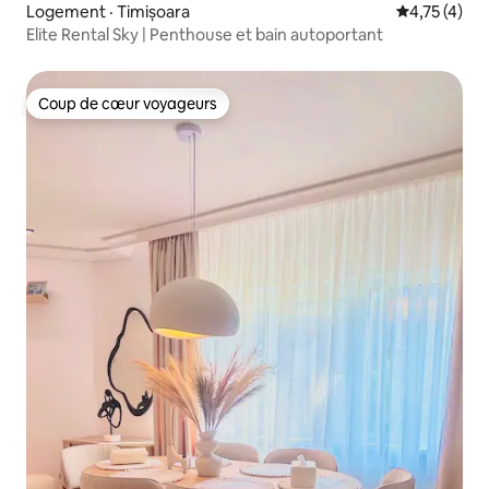
Logement · Timișoara
Note moyenn
4,75 (4)
Elite Rental Sky | Penthouse et bain autoportant
Coup de cœur voyageurs
Coup de cœur voyageurs