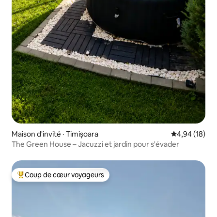
Maison d'invité · Timișoara
Note moyenne
4,94 (18)
The Green House – Jacuzzi et jardin pour s'évader
Coup de cœur voyageurs
Coup de cœur voyageurs parmi les plus aimés