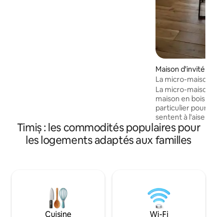
dispose de 2 chambres doubles, d'un
canapé-lit, d'un salon spacieux avec
cheminée, de téléviseurs intelligents,
d'une connexion Wi-Fi gratuite et d'une
cuisine entièrement équipée. Profitez
de la terrasse, du barbecue
professionnel et d'une atmosphère
Maison d'invité · 
chaleureuse et relaxante parfaite pour
La micro-maison d
les couples, les familles ou même les
La micro-maison d
petits groupes.
maison en bois, construite en 2025, en
particulier pour q
sentent à l'aise e
Timiș : les commodités populaires pour
est fabriqué en co
Kenosis Design, u
les logements adaptés aux familles
marque de meubl
C'est à 15 minutes 
Giarmata, à 11 km 
d'une cour privée. L'intérieur est fai
avec des éléments
bien adapté pour 
rester aussi longte
souhaitent, parce
Cuisine
Wi-Fi