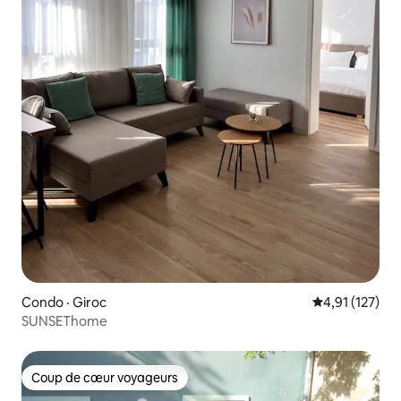
Condo · Giroc
Note moyenne 
4,91 (127)
SUNSEThome
Coup de cœur voyageurs
Coup de cœur voyageurs