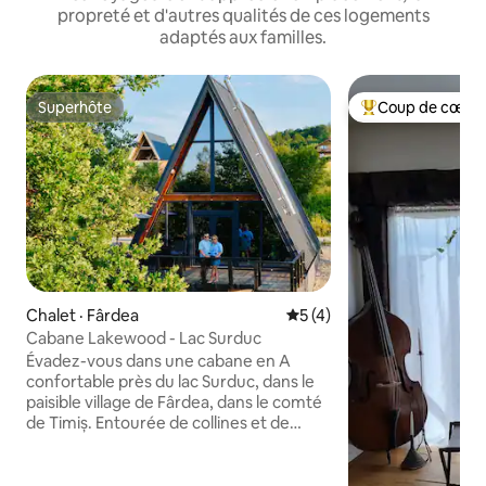
propreté et d'autres qualités de ces logements
adaptés aux familles.
Superhôte
Coup de cœur 
Superhôte
Coup de cœur voy
Chalet · Fârdea
Note moyenne de 5 sur 5,
5 (4)
Cabane Lakewood - Lac Surduc
Évadez-vous dans une cabane en A
confortable près du lac Surduc, dans le
paisible village de Fârdea, dans le comté
de Timiș. Entourée de collines et de
nature, cette retraite élégante offre une
vue imprenable sur le lac et une intimité
totale. Idéal pour jusqu'à 6 personnes, il