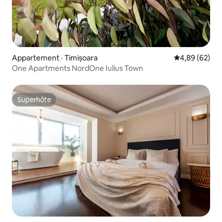
Appartement · Timișoara
Note moyenne
4,89 (62)
One Apartments NordOne Iulius Town
Superhôte
Superhôte