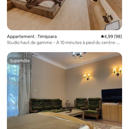
Appartement · Timișoara
Note moyenne
4,99 (98)
Studio haut de gamme – À 10 minutes à pied du centre-
ville
Superhôte
Superhôte