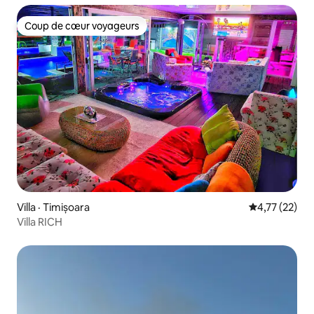
Coup de cœur voyageurs
Coup de cœur voyageurs
Villa · Timișoara
Note moyenne
4,77 (22)
Villa RICH