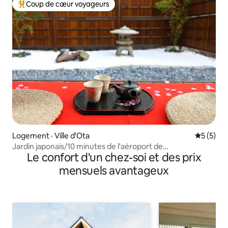
Coup de cœur voyageurs
Coup de cœur voyageurs parmi les plus aimés
Logement · Ville d'Ota
Note moy
5 (5)
Jardin japonais/10 minutes de l'aéroport de
Le confort d'un chez-soi et des prix
Haneda/8 personnes/très grand lit
mensuels avantageux