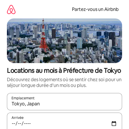
Aller
directement
Partez-vous un Airbnb
au
contenu
Locations au mois à Préfecture de Tokyo
Découvrez des logements où se sentir chez soi pour un
séjour longue durée d’un mois ou plus.
Emplacement
Quand les résultats sont affichés, parcourez-les en utilisant les 
Arrivée