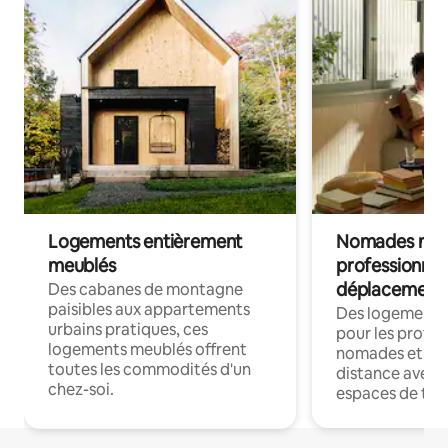
Logements entièrement
Nomades num
meublés
professionnel
déplacement
Des cabanes de montagne
paisibles aux appartements
Des logements
urbains pratiques, ces
pour les profes
logements meublés offrent
nomades et trav
toutes les commodités d'un
distance avec le
chez-soi.
espaces de trav