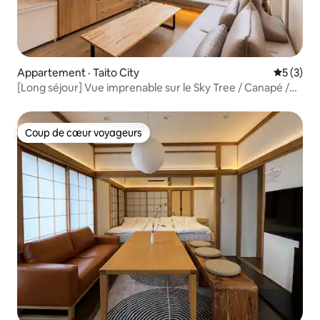
Appartement · Taito City
Note moy
5 (3)
[Long séjour] Vue imprenable sur le Sky Tree / Canapé /
40 m² / Asakusa / Espace calme / Idéal pour les visites
touristiques
Coup de cœur voyageurs
Coup de cœur voyageurs