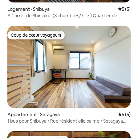
Logement · Shibuya
Note moy
5 (5)
À 1 arrêt de Shinjuku! (3 chambres/7 lits) Quartier de
Shibuya
Coup de cœur voyageurs
Coup de cœur voyageurs
Appartement · Setagaya
Note moy
5 (5)
1 bus pour Shibuya / Rue résidentielle calme / Setagaya,
Ginza, Shinjuku, Shimo-Kitazawa, Sangenjaya,
Umegagaoka, Yokohama