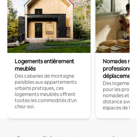
Logements entièrement
Nomades num
meublés
professionnel
déplacement
Des cabanes de montagne
paisibles aux appartements
Des logements
urbains pratiques, ces
pour les profes
logements meublés offrent
nomades et trav
toutes les commodités d'un
distance avec le
chez-soi.
espaces de trav