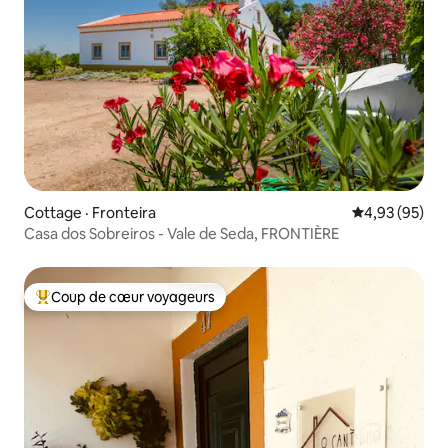
Cottage · Fronteira
Note moyenne
4,93 (95)
Casa dos Sobreiros - Vale de Seda, FRONTIÈRE
Coup de cœur voyageurs
Coup de cœur voyageurs parmi les plus aimés