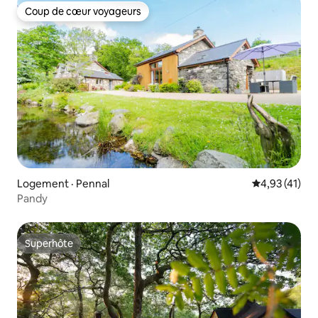
Coup de cœur voyageurs
Coup de cœur voyageurs
Logement · Pennal
Note moyenne
4,93 (41)
Pandy
Superhôte
Superhôte