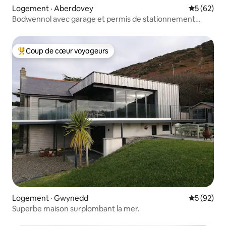
Logement · Aberdovey
Note moye
5 (62)
Bodwennol avec garage et permis de stationnement
gratuit
Coup de cœur voyageurs
Coup de cœur voyageurs parmi les plus aimés
Logement · Gwynedd
Note moye
5 (92)
Superbe maison surplombant la mer.