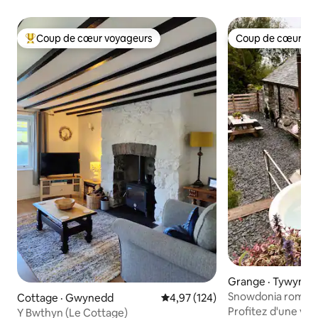
Coup de cœur voyageurs
Coup de cœur vo
Coup de cœur voyageurs parmi les plus aimés
Coup de cœur vo
Grange · Tywyn
Snowdonia romanti
Cottage · Gwynedd
Note moyenne de 4,97 sur 5, 1
4,97 (124)
au coin du feu
Profitez d'une vue
Y Bwthyn (Le Cottage)