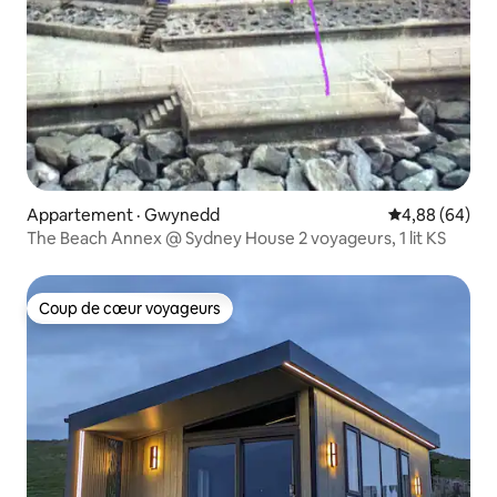
Appartement · Gwynedd
Note moyenne
4,88 (64)
The Beach Annex @ Sydney House 2 voyageurs, 1 lit KS
Coup de cœur voyageurs
Coup de cœur voyageurs