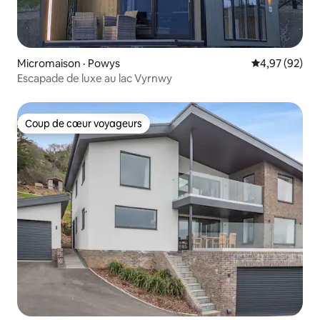
Micromaison · Powys
Note moyenne
4,97 (92)
Escapade de luxe au lac Vyrnwy
Coup de cœur voyageurs
Coup de cœur voyageurs