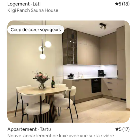
Logement · Läti
Note moye
5 (18)
Kilgi Ranch Sauna House
Coup de cœur voyageurs
Coup de cœur voyageurs
Appartement · Tartu
Note moye
5 (17)
Nouvel appartement de luxe avec vue sur la rivière