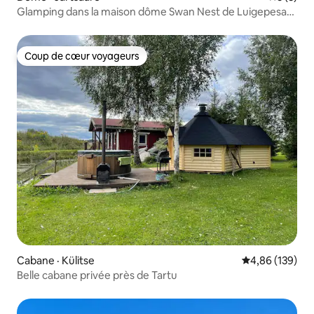
Glamping dans la maison dôme Swan Nest de Luigepesa
avec sauna
Coup de cœur voyageurs
Coup de cœur voyageurs
Cabane · Külitse
Note moyenne 
4,86 (139)
Belle cabane privée près de Tartu