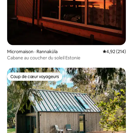
Micromaison · Rannaküla
Note moyenne 
4,92 (214)
Cabane au coucher du soleil Estonie
Coup de cœur voyageurs
Coup de cœur voyageurs