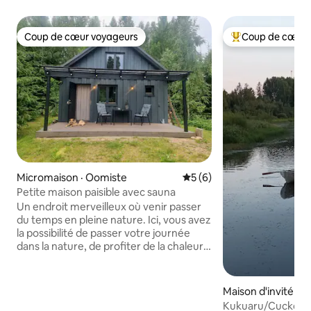
Coup de cœur voyageurs
Coup de cœur 
Coup de cœur voyageurs
Coup de cœur voy
Micromaison · Oomiste
Note moyenne de 5 sur 5,
5 (6)
Petite maison paisible avec sauna
Un endroit merveilleux où venir passer
du temps en pleine nature. Ici, vous avez
la possibilité de passer votre journée
dans la nature, de profiter de la chaleur
du sauna, de faire un feu de camp, puis
de faire griller des aliments sur les
braises, de vous asseoir sur la terrasse et
Maison d'invité · 
d'écouter les oiseaux chanter. Toutes les
Kukuaru/Cuckola