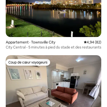
Appartement · Townsville City
Note moyenne
4,94 (82)
City Central - 5 minutes à pied du stade et des restaurants
Coup de cœur voyageurs
Coup de cœur voyageurs