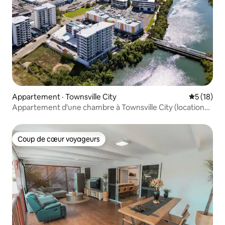
Appartement · Townsville City
Note moye
5 (18)
Appartement d'une chambre à Townsville City (location
longue durée disponible)
Coup de cœur voyageurs
Coup de cœur voyageurs