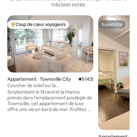
très bien notés.
Coup de cœur voyageurs
Superhôte
Coup de cœur voyageurs parmi les plus aimés
Superhôte
Appartement · Townsville City
Note moyenne de 5 sur 5, 
5 (43)
Coucher de soleil sur la
plage/piscine/tennis/FlindersStWharTSV
Surplombant le Strand et la Marina
primés dans l'emplacement privilégié de
Townsville, cet appartement de luxe
offre une vie en bord de mer. Profitez de
la promenade en bord de mer avec
pistes cyclables, plages de baignade,
aires de pique-nique, parc aquatique et
restaurants. Le logement de luxe de
Appartement · Sou