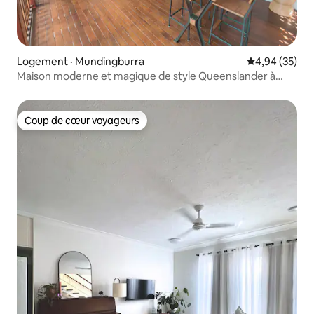
Logement · Mundingburra
Note moyenne
4,94 (35)
Maison moderne et magique de style Queenslander à
Mundingburra
Coup de cœur voyageurs
Coup de cœur voyageurs