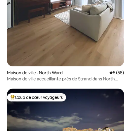
Maison de ville · North Ward
Note moye
5 (58)
Maison de ville accueillante près de Strand dans North
Ward
Coup de cœur voyageurs
Coup de cœur voyageurs parmi les plus aimés