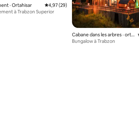
nt · Ortahisar
Note moyenne de 4,97 sur 5, 29 commentai
4,97 (29)
ement à Trabzon Superior
Cabane dans les arbres · orta
hisar
Bungalow à Trabzon
 sur 5, 86 commentaires