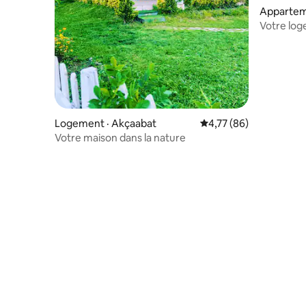
Apparteme
Votre log
Logement · Akçaabat
Note moyenne de 4,77
4,77 (86)
Votre maison dans la nature