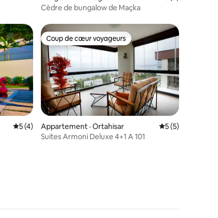
Cèdre de bungalow de Maçka
Coup de cœur voyageurs
Coup de cœur voyageurs
Note moyenne de 5 sur 5, 4 commentaires
5 (4)
Appartement · Ortahisar
Note moyenne de 
5 (5)
res
Suites Armoni Deluxe 4+1 A 101