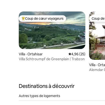
Coup de cœur voyageurs
Coup de
Coup de cœur voyageurs parmi les plus aimés
Coup de
Villa · Ortahisar
Note moyenne de 4,96
4,96 (25)
Villa Schtroumpf de Greenplain | Trabzon
Villa · Ort
Alemdar C
dans un vi
Destinations à découvrir
Autres types de logements