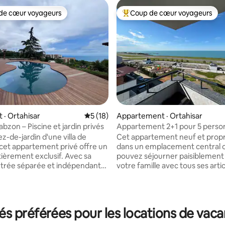
de cœur voyageurs
Coup de cœur voyageurs
cœur voyageurs parmi les plus aimés
Coup de cœur voyageurs parmi 
· Ortahisar
Note moyenne de 5 sur 5, 18 commentai
5 (18)
Appartement · Ortahisar
bzon – Piscine et jardin privés
Appartement 2+1 pour 5 perso
vue sur la mer
ez-de-jardin d'une villa de
Cet appartement neuf et propr
 cet appartement privé offre un
dans un emplacement central 
 sur 5, 32 commentaires
tièrement exclusif. Avec sa
pouvez séjourner paisiblement
trée séparée et indépendante,
votre famille avec tous ses artic
n accès direct à la piscine et au
au service de nos clients. Remarque : nos
appartements sont adaptés à la fa
nt à votre usage privé. Tous
est nécessaire d'être une famil
s intérieurs et extérieurs
exigence de mariage. Les femmes et les
 préférées pour les locations de vac
ur les photos de l'annonce, y
hommes célibataires ne sont p
outes les pièces, sont
acceptés. Acceptés à condition qu'il