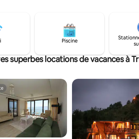
ment à votre disposition. C'est
s'agisse de groupes d'amis (au
déal pour un séjour calme,
trois hommes ou trois femmes)
le et en toute indépendance.
Stationn
i
Piscine
su
res superbes locations de vacances à T
te
te