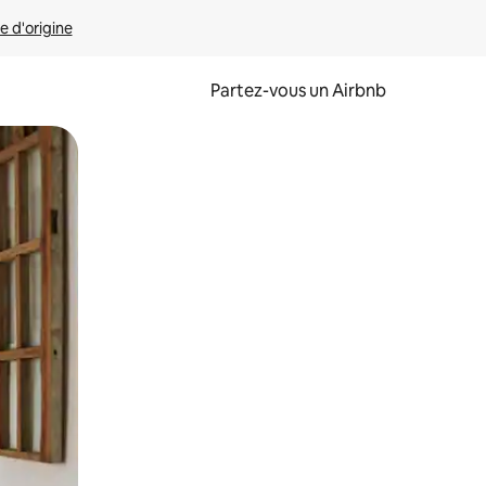
e d'origine
Partez-vous un Airbnb
et en les faisant glisser.