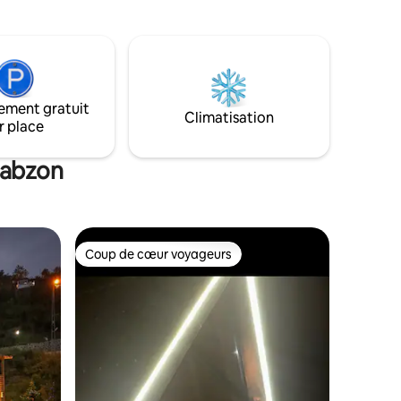
 moins
.
ement gratuit
Climatisation
r place
rabzon
Coup de cœur voyageurs
Coup de cœur voyageurs