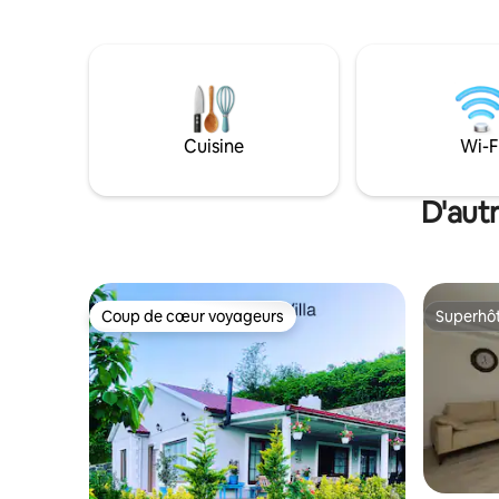
villa de 3 étages offre une vue sur la mer,
exclusive
un jardin privé avec des arbres fruitiers,
le choix i
un espace barbecue, une pergola
confortab
traditionnelle et un stationnement privé.
Situé à seulement 23 km du centre-ville
de Trabzon, avec A101, BİM et des
restaurants à quelques minutes
Cuisine
Wi-F
seulement.
D'aut
Coup de cœur voyageurs
Superhô
Coup de cœur voyageurs
Superhô