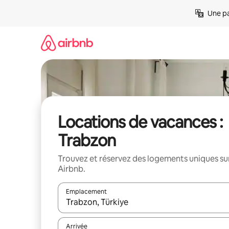
Aller
Une pa
directement
au
contenu
Locations de vacances :
Trabzon
Trouvez et réservez des logements uniques su
Airbnb.
Emplacement
Quand les résultats sont affichés, parcourez-les en 
Arrivée