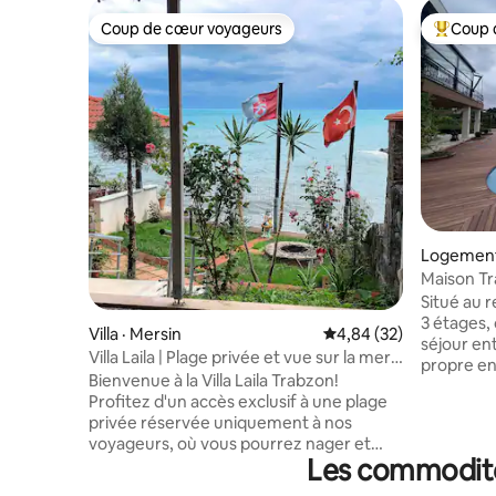
Coup de cœur voyageurs
Coup 
Coup de cœur voyageurs
Coup de 
Logement 
Maison Tra
Situé au r
3 étages,
Villa · Mersin
Note moyenne de 4,84
4,84 (32)
séjour en
Villa Laila | Plage privée et vue sur la mer
propre en
pour la famille
Bienvenue à la Villa Laila Trabzon!
il offre u
Profitez d'un accès exclusif à une plage
jardin. La piscine et le jardin sont
privée réservée uniquement à nos
entièreme
voyageurs, où vous pourrez nager et
les espace
Les commodités
vous détendre dans la magnifique mer
montrés s
Noire, loin de la foule. Notre spacieuse
compris t