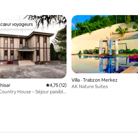
 cœur voyageurs
 cœur voyageurs
 sur 5, 25 commentaires
Villa · Trabzon Merkez
ahisar
Note moyenne de 4,75 sur 5, 12 commentai
4,75 (12)
AK Nature Suites
ountry House – Séjour paisible
llage