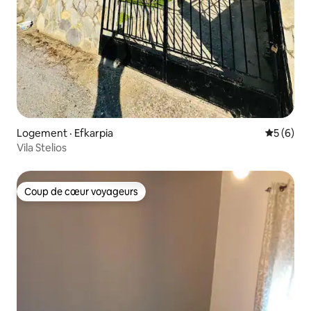
Logement · Efkarpia
Note moy
5 (6)
Vila Stelios
Coup de cœur voyageurs
Coup de cœur voyageurs