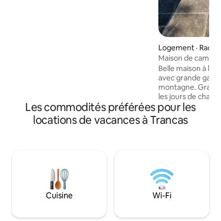
football ou de volley-ball. Elle dispose de
4 chambres (une avec salle de bain
attenante) avec air conditionné, wifi et
foyer au bois. À 5 minutes en voiture du
centre, à proximité de rivières et de
Logement · Raco
sentiers de randonnée, d'enduro ou
Maison de campag
d'équitation. Parfait pour se reposer ou
Belle maison à la pé
travailler à distance et profiter de la
avec grande galeri
nature environnante. Idéal pour les
montagne. Grande
familles et les groupes à la recherche de
les jours de chale
confort et d'air pur.
Les commodités préférées pour les
rôtissoire pour les 
dispose de 2 chamb
locations de vacances à Trancas
avec un lit double
couchette et un li
une maison pour le
fauteuil-lit où 2 p
supplémentaires 
Garage couvert pour 1
commodités : lave-
ustensiles de cuis
Cuisine
Wi-Fi
parasol et planche