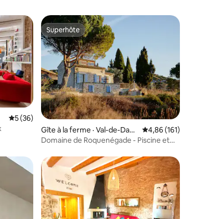
Superhôte
Superhôte
Note moyenne de 5 sur 5, 36 commentaires
5 (36)
x
res
Gîte à la ferme · Val-de-Dagn
Note moyenne de 4,86
4,86 (161)
e
Domaine de Roquenégade - Piscine et
bain nordique