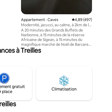
Appartement · Caves
Note moyenne de 4,89 
4,89 (497)
Modernité, jacuzzi, au calme, à 2km de la
plage
A 20 minutes des Grands Buffets de
Narbonne, à 15 minutes de la réserve
Africaine de Sigean, à 15 minutes du
magnifique marché de Noêl de Barcares,
ces à Treilles
la maison se situe sur la commune de
Caves (à 2km de Leucate/La Franqui).
Cette maison, de 72m2, est entièrement
équipée (cuisine, salon, 2 grandes
chambres, garage, 2 grandes terrasses,
jacuzzi à l abri des intempéries qui
fonctionne toute l'année, wifi, tv
connectée...), arrivée autonome, Idéal
ement gratuit
pour des vacances sportives ou repos au
Climatisation
r place
soleil..
eilles