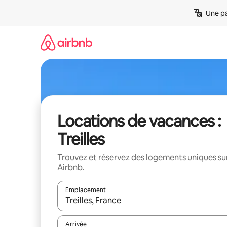
Aller
Une pa
directement
au
contenu
Locations de vacances :
Treilles
Trouvez et réservez des logements uniques su
Airbnb.
Emplacement
Quand les résultats sont affichés, parcourez-les en 
Arrivée