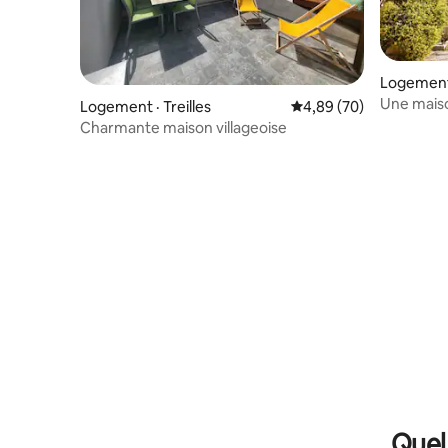
Logement
Une mais
Logement · Treilles
Note moyenne de 4,89
4,89 (70)
Charmante maison villageoise
Quel 