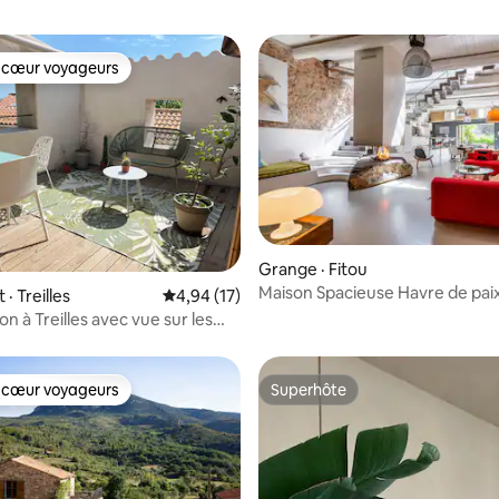
 cœur voyageurs
 cœur voyageurs
 sur 5, 40 commentaires
Grange · Fitou
Maison Spacieuse Havre de pai
· Treilles
Note moyenne de 4,94 sur 5, 17 commentai
4,94 (17)
on à Treilles avec vue sur les
 cœur voyageurs
Superhôte
 cœur voyageurs
Superhôte