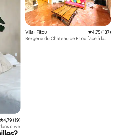
res
Villa · Fitou
Note moyenne de 4,75
4,75 (137)
Bergerie du Château de Fitou face à la
mer Unique
Note moyenne de 4,79 sur 5, 19 commentaires
4,79 (19)
 dans cuve
illes?