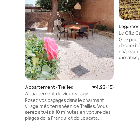
Logement 
Le Gîte C
Gîte pour
des corbi
châteaux 
climatisé,
vignes po
cadre pais
une seule
lit 200/20
l’italienne 
Appartement · Treilles
Note moyenne de 4,93
4,93 (15)
de chauss
Appartement du vieux village
avec coin 
Posez vos bagages dans le charmant
terrasse p
village méditerranéen de Treilles. Vous
logement 
serez situés à 10 minutes en voiture des
plages de la Franqui et de Leucate.
Découvrez les châteaux Cathares, la
réserve Africaine de Sigean, de beaux
spots de voiles et autres richesses de