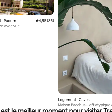
 · Padern
Note moyenne de 4,95 sur 5, 86 commentai
4,95 (86)
on avec vue
 sur 5, 70 commentaires
Logement · Caves
Maison Bacchus - loft atypique
est le meilleur moment pour visiter Tre