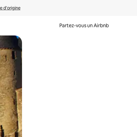
e d'origine
Partez-vous un Airbnb
et en les faisant glisser.