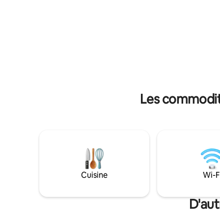
notre région! Plusieurs chemins de
balades et de randonnées sont
accessibles au départ du village. Vous
pourrez profiter de l’épicerie, du bar
associatif ainsi que des terrains de
pétanque, de tennis et d’une aire de jeux
pour enfants.
Les commodité
Cuisine
Wi-F
D'aut