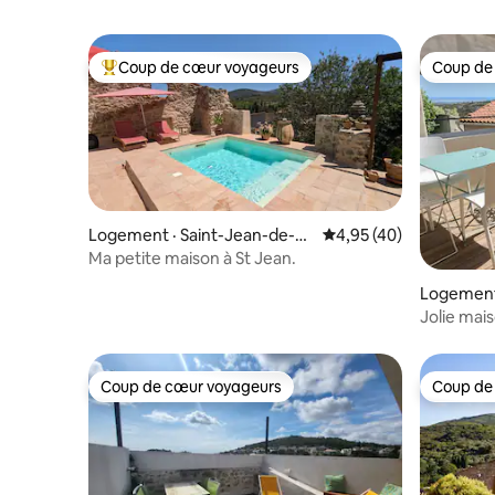
Coup de cœur voyageurs
Coup de
Coup de cœur voyageurs parmi les plus aimés
Coup de
Logement · Saint-Jean-de-Ba
Note moyenne de 4,95
4,95 (40)
rrou
Ma petite maison à St Jean.
Logement 
Jolie mais
salins
Coup de cœur voyageurs
Coup de
Coup de cœur voyageurs
Coup de