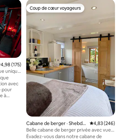
Maison d
Coup de cœur voyageurs
Coup
Coup de cœur voyageurs
Coup de
n
The Littl
en activi
Un petit 
Veuillez 
parmi les
soyez as
possible 
séjour est incro
dans une
sympathi
ote moyenne de 4,98 sur 5, 175 commentaires
4,98 (175)
activité.
que unique
suppléme
dique
accessible
tion avec
plaisir, 
e pour
une maiso
re à
ou explor
nsonorisée
Staffordsh
rouge et
nd une
e
Cabane de berger · Shebdo
Note moyenne de 4,83 
4,83 (246)
alement
n
Belle cabane de berger privée avec vue
en
sur le lac
Évadez-vous dans notre cabane de
uipements