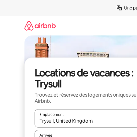
Aller
Une pa
directement
au
contenu
Locations de vacances :
Trysull
Trouvez et réservez des logements uniques su
Airbnb.
Emplacement
Quand les résultats sont affichés, parcourez-les en 
Arrivée