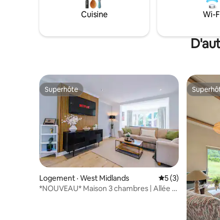
gastronom
d'un peti
Cuisine
Wi-F
repas de t
rôti du di
la campa
D'aut
Superhôte
Superhô
Superhôte
Superhô
Logement · West Midlands
Note moyenne de 
5 (3)
*NOUVEAU* Maison 3 chambres | Allée |
Jardin | Table de billard