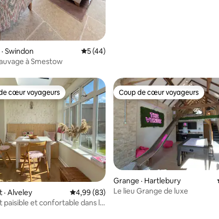
 · Swindon
Note moyenne de 5 sur 5, 44 commentai
5 (44)
sauvage à Smestow
de cœur voyageurs
Coup de cœur voyageurs
cœur voyageurs parmi les plus aimés
Coup de cœur voyageurs
Grange · Hartlebury
Le lieu Grange de luxe
· Alveley
Note moyenne de 4,99 sur 5, 83 commentai
4,99 (83)
paisible et confortable dans la
e vallée de la Severn