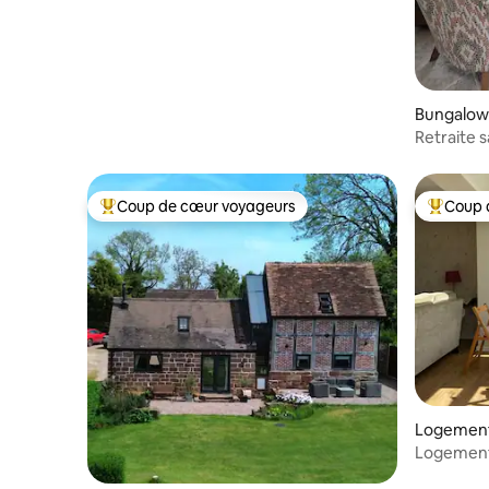
Bungalow
Retraite 
Coup de cœur voyageurs
Coup 
Coup de cœur voyageurs parmi les plus aimés
Coup de 
Logement 
Logement 
magnifiqu