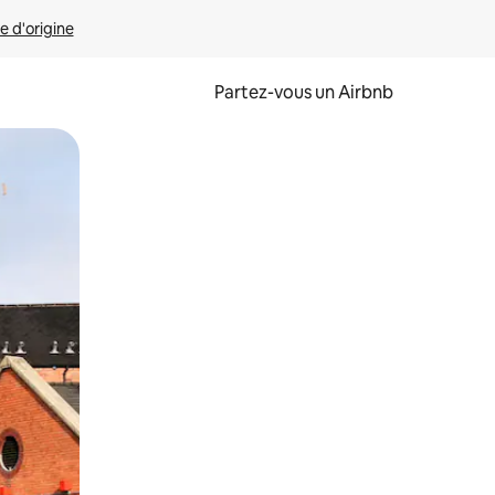
e d'origine
Partez-vous un Airbnb
et en les faisant glisser.