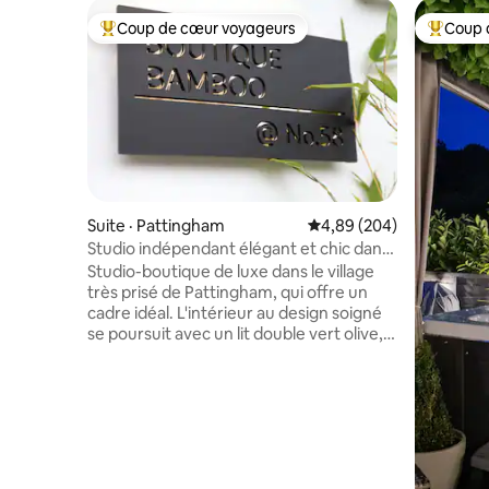
Coup de cœur voyageurs
Coup 
Coup de cœur voyageurs parmi les plus aimés
Coup de 
Suite · Pattingham
Note moyenne de 4,89 
4,89 (204)
Studio indépendant élégant et chic dans
le Shropshire
Studio-boutique de luxe dans le village
très prisé de Pattingham, qui offre un
cadre idéal. L'intérieur au design soigné
se poursuit avec un lit double vert olive,
un matelas Emma et une literie de luxe
confortable. Éclairage Pooky au-dessus
du lit pour profiter de la lecture
nocturne. Il y a le Wi-Fi et une téléviseur
intelligente avec Netflix. La cuisinette est
équipée d'un évier, d'un four à micro-
ondes combiné, d'une friteuse à air