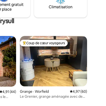
ement gratuit
Climatisation
r place
rysull
Coup de cœur voyageurs
Coup de cœur voyageurs parmi les plus aimés
Grange · Worfield
Note moyenne de 4,97
4,97 (60)
Note moyenne de 4,91 sur 5, 44 commentaires
4,91 (44)
Le Grenier, grange aménagée avec deux
s le
chambres.