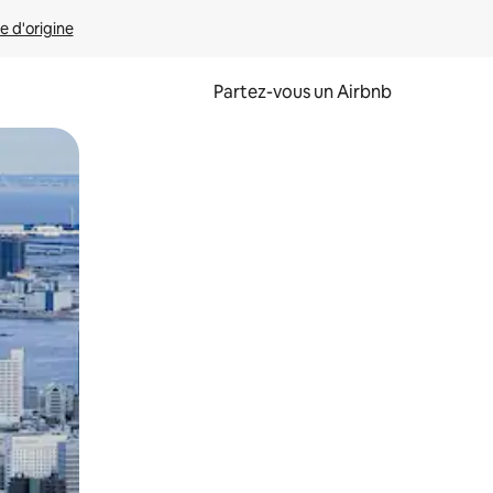
e d'origine
Partez-vous un Airbnb
et en les faisant glisser.