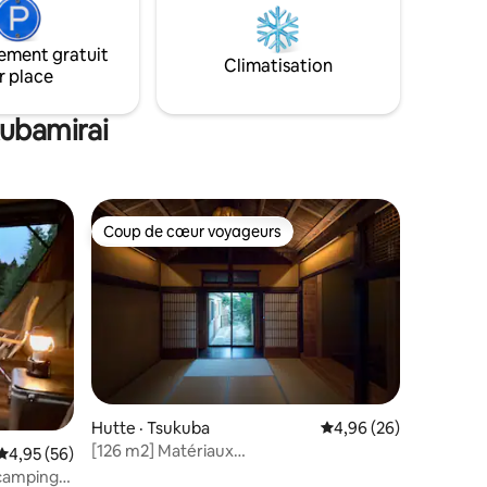
n
vous pouvez vous amuser comme si
tonneau (
s la salle
vous campiez dans la maison. Les chiens
karaoké, 
ser pour
sont également les bienvenus ! De plus, il
écouter de la
ement gratuit
Climatisation
u’emploi
y a un grand barbecue dans le jardin,
en plein 
r place
donc un barbecue en plein air est
tout en a
ir et une
également possible. La ville de
achetons
kubamirai
 85 pouces
Kakamigahara est la plus grande
ingrédie
la salle de
productrice de légumes au Japon, elle
que vous 
ssible
est située face à la mer et possède de
vous dét
riches ressources marines, et l'élevage,
physique
notamment de porcs de marque, est
de guéri
Coup de cœur voyageurs
ces !Il y
également prospère. Profitez des
amis. Le sauna est également équipé
Coup de cœur voyageurs
rêt ☆ 彡
ingrédients frais préparés sur le foyer !
d'un bain
telas
Caractéristiques · Construit il y a environ
vous déte
ais il est
100 ans, avec un toit de chaume et une
abriqué au
charpente en bois · Repas autour d'une
e qu’un
grande table avec un foyer · Riz cuit dans
r un feu
un Kamado (foyer) et un Hagama (pot à
us proche
vapeur) · Bain Goemon chauffé au bois ·
are de
Un véritable poêle à bois (avec fonction
minutes
de chauffage au sol) pour se détendre ·
res
Hutte · Tsukuba
Note moyenne de 4,96
4,96 (26)
e Noda-shi
Sauna électrique : bain d'air froid et bain
[126 m2] Matériaux
Note moyenne de 4,95 sur 5, 56 commentaires
4,95 (56)
 Maps en
d'eau chaude · Dog run pour jouer avec
naturels/art/baignoire en bois
camping,
votre chien, grande cage à l'intérieur