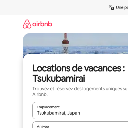
Aller
Une pa
directement
au
contenu
Locations de vacances :
Tsukubamirai
Trouvez et réservez des logements uniques su
Airbnb.
Emplacement
Quand les résultats sont affichés, parcourez-les en 
Arrivée