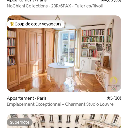
NoChichi Collections - 2BR/6PAX - Tuileries/Rivoli
Coup de cœur voyageurs
Coup de cœur voyageurs parmi les plus aimés
Appartement · Paris
Note moye
5 (30)
Emplacement Exceptionnel – Charmant Studio Louvre
Superhôte
Superhôte