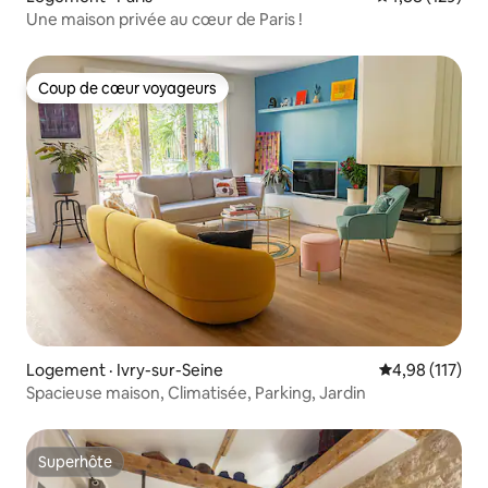
Une maison privée au cœur de Paris !
Coup de cœur voyageurs
Coup de cœur voyageurs
Logement · Ivry-sur-Seine
Note moyenne 
4,98 (117)
Spacieuse maison, Climatisée, Parking, Jardin
Superhôte
Superhôte