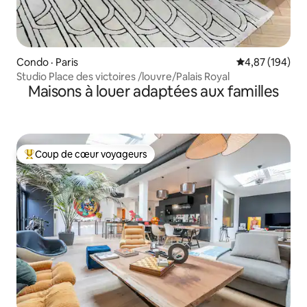
Condo · Paris
Note moyenne 
4,87 (194)
Studio Place des victoires /louvre/Palais Royal
Maisons à louer adaptées aux familles
Coup de cœur voyageurs
Coup de cœur voyageurs parmi les plus aimés