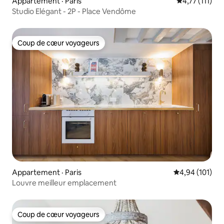
Appartement · Paris
Note moyenne
4,77 (111)
Studio Elégant - 2P - Place Vendôme
Coup de cœur voyageurs
Coup de cœur voyageurs
Appartement · Paris
Note moyenne 
4,94 (101)
Louvre meilleur emplacement
Coup de cœur voyageurs
Coup de cœur voyageurs