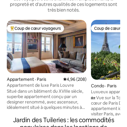
propreté et d'autres qualités de ces logements sont
très bien notés.
Coup de cœur voyageurs
Coup de cœur vo
Coup de cœur voyageurs parmi les plus aimés
Coup de cœur vo
Appartement · Paris
Note moyenne de 4,96 sur 5, 2
4,96 (208)
Appartement de luxe Paris Louvre
Condo · Paris
Situé dans un bâtiment du XVIIIe siècle,
Luxueux appartement
superbe appartement conçu par un
Tour Eiffel
🏡 Vue sur la Tour 
designer renommé, avec ascenseur,
cœur de Paris Découvrez un
idéalement situé à quelques minutes à
appartement idéa
pied du musée du Louvre et de l'Opéra
visiter Paris, ave
Garnier. Décorée dans un style élégant,
Jardin des Tuileries : les commodités
sur la Tour Eiffel et
très confortable, dans une atmosphère
Profitez d’un peti