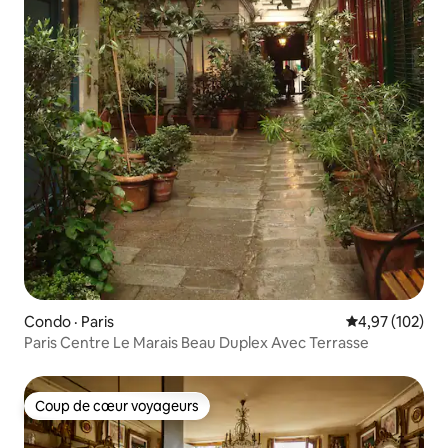
Condo · Paris
Note moyenne 
4,97 (102)
Paris Centre Le Marais Beau Duplex Avec Terrasse
Coup de cœur voyageurs
Coup de cœur voyageurs