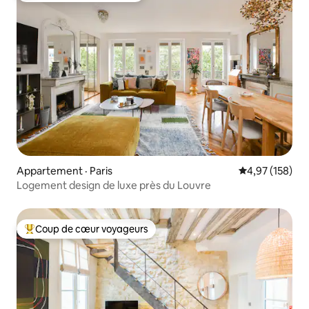
Appartement · Paris
Note moyenne 
4,97 (158)
Logement design de luxe près du Louvre
Coup de cœur voyageurs
Coup de cœur voyageurs parmi les plus aimés