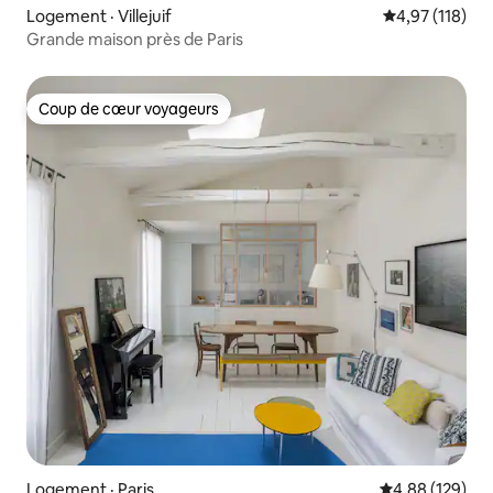
Logement · Villejuif
Note moyenne 
4,97 (118)
Grande maison près de Paris
Coup de cœur voyageurs
Coup de cœur voyageurs
Logement · Paris
Note moyenne 
4,88 (129)