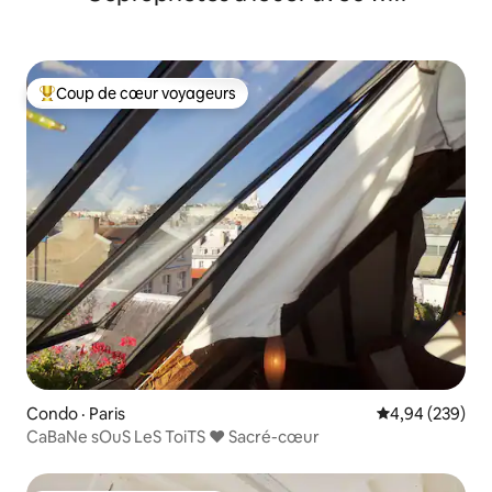
Coup de cœur voyageurs
Coup de cœur voyageurs parmi les plus aimés
Condo · Paris
Note moyenne 
4,94 (239)
CaBaNe sOuS LeS ToiTS ♥ Sacré-cœur