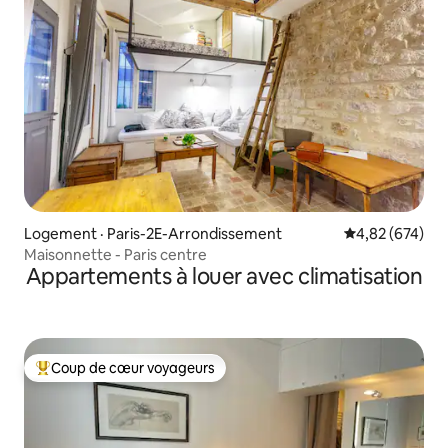
Logement · Paris-2E-Arrondissement
Note moyenne 
4,82 (674)
Maisonnette - Paris centre
Appartements à louer avec climatisation
Coup de cœur voyageurs
Coup de cœur voyageurs parmi les plus aimés