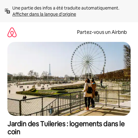
Aller
Une partie des infos a été traduite automatiquement. 
directement
Afficher dans la langue d'origine
au
contenu
Partez-vous un Airbnb
Jardin des Tuileries : logements dans le
coin