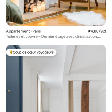
Appartement · Paris
Note moyenne
4,88 (92)
Tuileries et Louvre – Dernier étage avec climatisation,
accessible à pied
Coup de cœur voyageurs
Coup de cœur voyageurs parmi les plus aimés