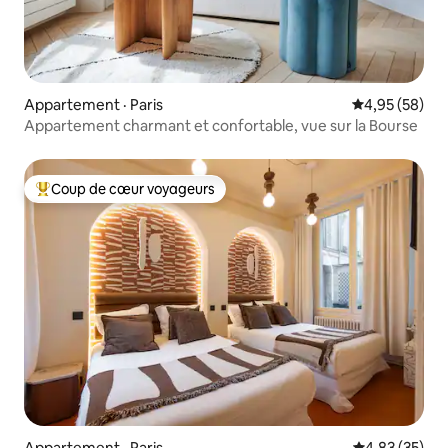
Appartement · Paris
Note moyenne
4,95 (58)
Appartement charmant et confortable, vue sur la Bourse
Coup de cœur voyageurs
Coup de cœur voyageurs parmi les plus aimés
Appartement · Paris
Note moyenne
4,83 (35)