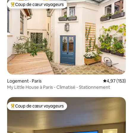
Coup de cœur voyageurs
Coup de cœur voyageurs parmi les plus aimés
Logement · Paris
Note moyenne 
4,97 (153)
My Little House à Paris - Climatisé - Stationnement
Coup de cœur voyageurs
Coup de cœur voyageurs parmi les plus aimés