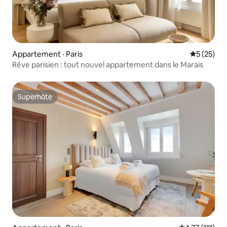
Appartement · Paris
Note moye
5 (25)
Rêve parisien : tout nouvel appartement dans le Marais
Superhôte
Superhôte