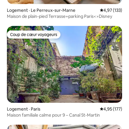
Logement · Le Perreux-sur-Marne
Note moyenne 
4,97 (133)
Maison de plain-pied Terrasse+parking Paris<>Disney
Coup de cœur voyageurs
Coup de cœur voyageurs
Logement · Paris
Note moyenne 
4,95 (177)
Maison familiale calme pour 9 – Canal St-Martin