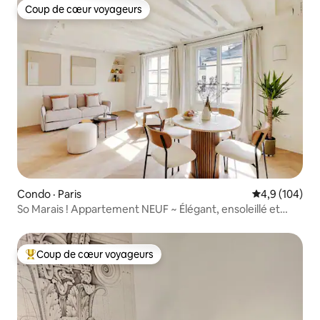
Coup de cœur voyageurs
Coup de cœur voyageurs
Condo · Paris
Note moyenne
4,9 (104)
So Marais ! Appartement NEUF ~ Élégant, ensoleillé et
confortable
Coup de cœur voyageurs
Coup de cœur voyageurs parmi les plus aimés