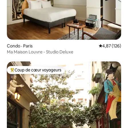
Condo · Paris
Note moyenne 
4,87 (126)
Ma Maison Louvre - Studio Deluxe
Coup de cœur voyageurs
Coup de cœur voyageurs parmi les plus aimés