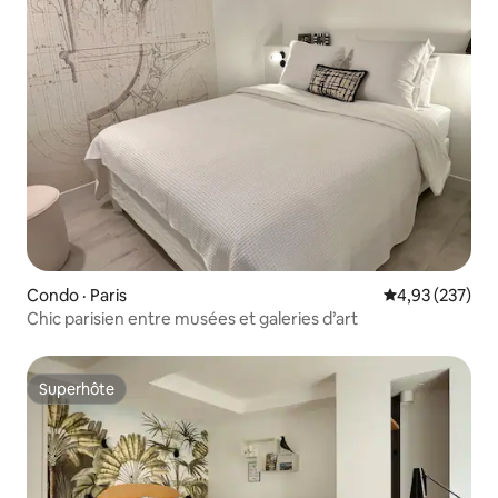
Condo · Paris
Note moyenne 
4,93 (237)
Chic parisien entre musées et galeries d’art
Superhôte
Superhôte