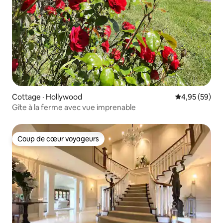
Cottage · Hollywood
Note moyenne
4,95 (59)
Gîte à la ferme avec vue imprenable
Coup de cœur voyageurs
Coup de cœur voyageurs