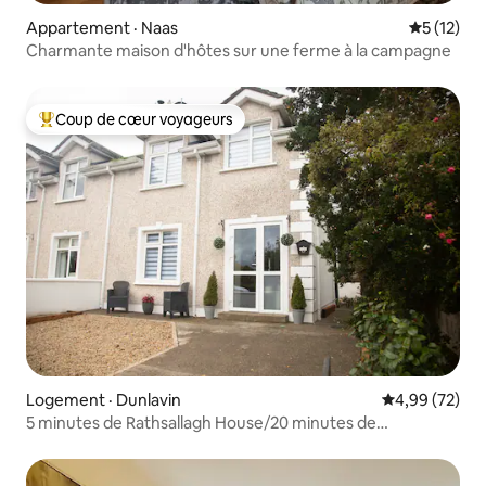
Appartement · Naas
Note moye
5 (12)
Charmante maison d'hôtes sur une ferme à la campagne
Coup de cœur voyageurs
Coup de cœur voyageurs parmi les plus aimés
Logement · Dunlavin
Note moyenne
4,99 (72)
5 minutes de Rathsallagh House/20 minutes de
Punchestown