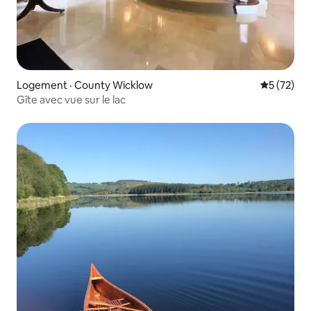
Logement · County Wicklow
Note moye
5 (72)
Gîte avec vue sur le lac