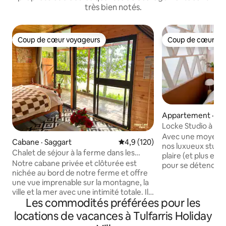
très bien notés.
Coup de cœur voyageurs
Coup de cœur vo
Coup de cœur voyageurs
Coup de cœur vo
Appartement · Te
Locke Studio à Za
Avec une moyenne
Cabane · Saggart
Note moyenne de 4,9 sur 5, 1
4,9 (120)
nos luxueux studi
Chalet de séjour à la ferme dans les
plaire (et plus encore). Il y a de
bois – Animaux et nature
Notre cabane privée et clôturée est
pour se détendre, 
nichée au bord de notre ferme et offre
britannique de 15
une vue imprenable sur la montagne, la
canapé artisanal 
ville et la mer avec une intimité totale. Il y
Espace de vie, ave
Les commodités préférées pour les
a une douche chaude, une machine à
entièrement équi
café, de l'eau filtrée, une bouilloire, un
table à manger, un
locations de vacances à Tulfarris Holiday
radiateur au gaz, une couverture
linge, un lave-vai