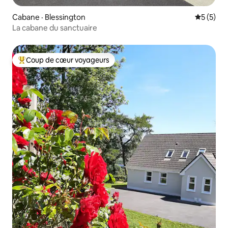
Cabane · Blessington
Note moy
5 (5)
La cabane du sanctuaire
Coup de cœur voyageurs
Coup de cœur voyageurs parmi les plus aimés