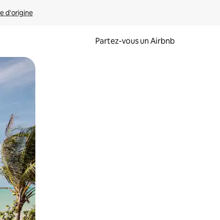
e d'origine
Partez-vous un Airbnb
et en les faisant glisser.