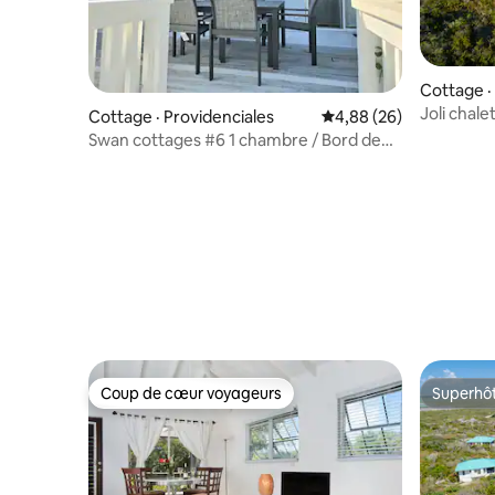
Cottage ·
Joli chale
Cottage · Providenciales
Note moyenne de 4,88
4,88 (26)
complexe 
Swan cottages #6 1 chambre / Bord de
l'eau
Coup de cœur voyageurs
Superhô
Coup de cœur voyageurs
Superhô