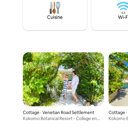
quartier r
simplement profiter du sable blanc et
voisins à 
des eaux claires. La maison est
Le chalet
confortablement équipée avec des
Cuisine
Wi-F
voiture de
draps et des serviettes de bain, des
5 minutes
serviettes de plage, une douche
15 minute
extérieure, des ustensiles de cuisine, des
casseroles/poêles, de la vaisselle et de
petits appareils électroménagers.
Cottage · Venetian Road Settlement
Cottage ·
Kokomo Botanical Resort - Collage en
Kokomo Bo
famille F3
familial F2