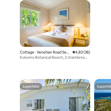
Cottage · Venetian Road Settl
Note moyenne de 4,83
4,83 (36)
ement
Kokomo Botanical Resort, 2 chambres
(2 lits Queen size)
Superhôte
Superhô
Superhôte
Superhô