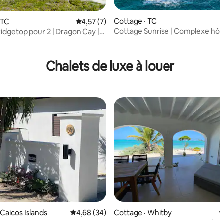
Cottage · TC
 TC
Note moyenne de 4,57 sur 5, 7 commentai
4,57 (7)
Cottage Sunrise | Complexe hôt
idgetop pour 2 | Dragon Cay |
Dragon Cay | Mudijin
rbor
 sur 5, 48 commentaires
Chalets de luxe à louer
 sur 5, 11 commentaires
 Caicos Islands
Note moyenne de 4,68 sur 5, 34 commentai
4,68 (34)
Cottage · Whitby