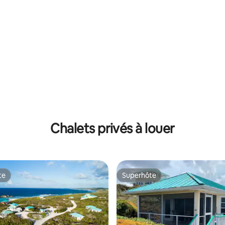
 sur 5, 36 commentaires
Chalets privés à louer
te
Superhôte
te
Superhôte