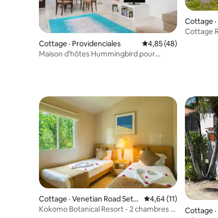
Cottage ·
Cottage R
Mudjin Ha
Cottage · Providenciales
Note moyenne de 4,85
4,85 (48)
Maison d'hôtes Hummingbird pour
3 personnes à 250 m de la plage
Cottage · Venetian Road Settl
Note moyenne de 4,64
4,64 (11)
ement
Kokomo Botanical Resort - 2 chambres (1
Cottage ·