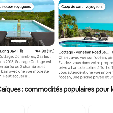
de cœur voyageurs
Coup de cœur voyageurs
cœur voyageurs parmi les plus aimés
Coup de cœur voyageurs
Long Bay Hills
Note moyenne de 4,98 sur 5, 115 commentai
4,98 (115)
Cottage · Venetian Road Settl
ottage, 2 chambres, 2 salles de
ement
Chalet avec vue sur l'océan, pis
 sur 5, 62 commentaires
ine privée et gazebo
 en 2015, Seasage Cottage est
privée et havre de paix
Évadez-vous dans votre propre
n aérée de 2 chambres et
privé à flanc de colline à Turtle T
de bain avec une vue modeste
vous attendent une vue impren
n. Peut accueillir
l'océan, une piscine privée et u
lement quatre adultes, mais
tranquillité totale. Ce chalet
cueillir jusqu'à six sur
magnifiquement aménagé est p
Caïques : commodités populaires pour le
Un chalet pittoresque, calme,
pour les couples, les familles ou
 bien rangé avec climatisation,
qui recherchent de l'intimité to
rivée, barbecue et belvédère au
séjournant à quelques minutes
a piscine. Cette maison de
Bay, de Taylor Bay et de Sapodill
s carrés est située dans un
Réveillez-vous devant des levers