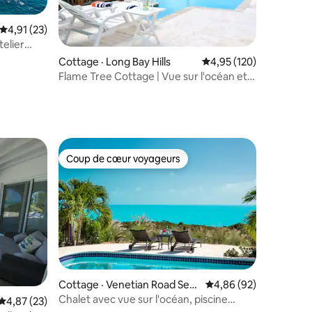
Note moyenne de 4,91 sur 5, 23 commentaires
4,91 (23)
res
elier
Cottage · Long Bay Hills
Note moyenne de 4,95 
4,95 (120)
Flame Tree Cottage | Vue sur l'océan et
piscine. À pied de la plage
Coup de cœur voyageurs
Coup de cœur voyageurs
Cottage · Venetian Road Settl
Note moyenne de 4,86
4,86 (92)
ement
Chalet avec vue sur l'océan, piscine
res
Note moyenne de 4,87 sur 5, 23 commentaires
4,87 (23)