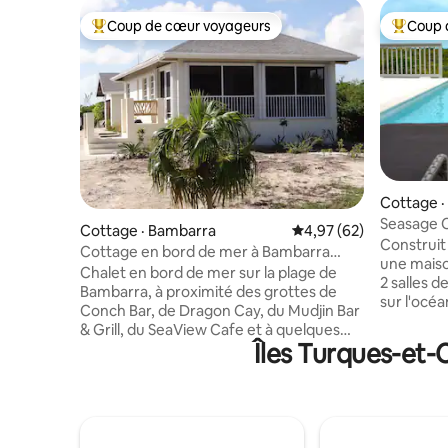
Coup de cœur voyageurs
Coup 
Coup de cœur voyageurs parmi les plus aimés
Coup de 
Cottage · 
Seasage C
Cottage · Bambarra
Note moyenne de 4,97
4,97 (62)
bain, pisc
Construit
Cottage en bord de mer à Bambarra
une maiso
Sands
Chalet en bord de mer sur la plage de
2 salles 
Bambarra, à proximité des grottes de
sur l'océa
Conch Bar, de Dragon Cay, du Mudjin Bar
confortab
& Grill, du SeaView Cafe et à quelques
peut en ac
Îles Turques-et-
pas de la plage du Windsor Beach Cafe.
demande. 
L'isolement et l'intimité en font un
propre et
endroit idéal pour se détendre. La plage
piscine p
est parfaite pour les personnes qui
bord de l
aiment nager, faire de la plongée avec
1 200 pied
tuba, du kitesurf, du kayak ou