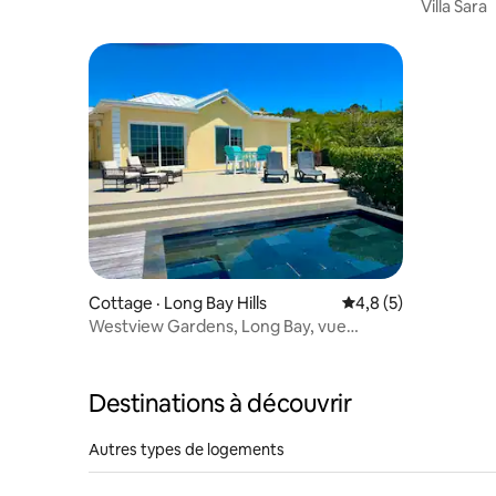
lit Queen Size + 2 lits jumeaux)
Villa Sara
Cottage · Long Bay Hills
Note moyenne de 4,
4,8 (5)
Westview Gardens, Long Bay, vue
imprenable sur le coucher du soleil.
Destinations à découvrir
Autres types de logements