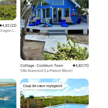
res
Note moyenne de 4,82 sur 5, 22 commentaires
4,82 (22)
Dragon |
Cottage · Cockburn Town
Note moyenne de 4,8
4,82 (11)
Villa Seawood (La Maison Bleue)
Coup de cœur voyageurs
Coup de cœur voyageurs