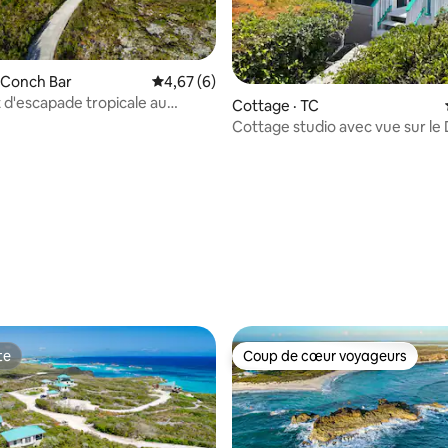
 Conch Bar
Note moyenne de 4,67 sur 5, 6 commentai
4,67 (6)
t d'escapade tropicale au
 sur 5, 26 commentaires
Cottage · TC
hôtelier Dragon Cay
Cottage studio avec vue sur le 
Dragon Cay | Mudjin
te
Coup de cœur voyageurs
te
Coup de cœur voyageurs