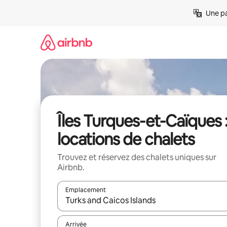
Aller
Une pa
directement
au
contenu
Îles Turques-et-Caïques 
locations de chalets
Trouvez et réservez des chalets uniques sur
Airbnb.
Emplacement
Quand les résultats sont affichés, parcourez-les en 
Arrivée