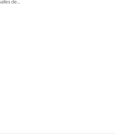
privée et havre de paix
alles de
ne