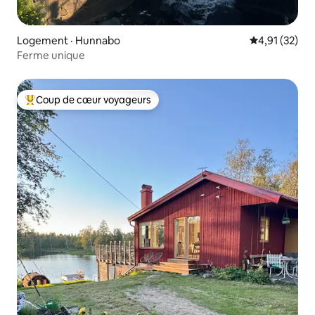
Logement · Hunnabo
Note moyenne
4,91 (32)
Ferme unique
Coup de cœur voyageurs
Coup de cœur voyageurs parmi les plus aimés