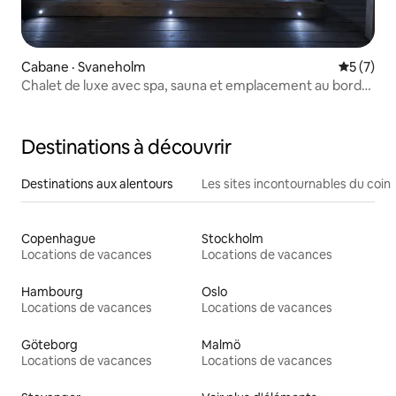
Cabane · Svaneholm
Note moy
5 (7)
Chalet de luxe avec spa, sauna et emplacement au bord
du lac
Destinations à découvrir
Destinations aux alentours
Les sites incontournables du coin
Copenhague
Stockholm
Locations de vacances
Locations de vacances
Hambourg
Oslo
Locations de vacances
Locations de vacances
Göteborg
Malmö
Locations de vacances
Locations de vacances