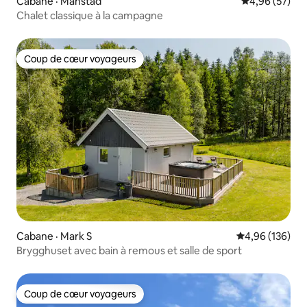
Cabane · Månstad
Note moyenne
4,96 (57)
Chalet classique à la campagne
Coup de cœur voyageurs
Coup de cœur voyageurs
Cabane · Mark S
Note moyenne 
4,96 (136)
Brygghuset avec bain à remous et salle de sport
Coup de cœur voyageurs
Coup de cœur voyageurs