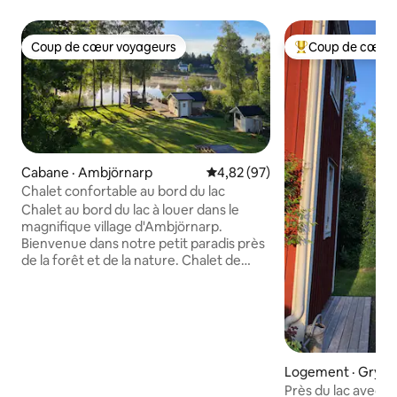
Coup de cœur voyageurs
Coup de cœur 
Coup de cœur voyageurs
Coup de cœur voy
Cabane · Ambjörnarp
Note moyenne de 4,82 sur 5, 
4,82 (97)
Chalet confortable au bord du lac
Chalet au bord du lac à louer dans le
magnifique village d'Ambjörnarp.
Bienvenue dans notre petit paradis près
de la forêt et de la nature. Chalet de
18 mètres carrés avec un espace de
couchage pour deux personnes et un
grand quai de baignade. Accès à un
bateau, à une planche de surf à pagaie
et à des vélos. À distance de marche du
minigolf et des karts. À 10 minutes du
Logement · Gryss
Kinds Golfklubb pour les amateurs de
Près du lac avec 
golf! À 30 minutes de la station de