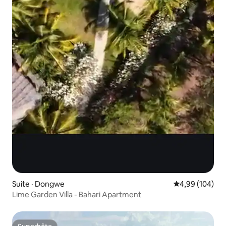
Suite · Dongwe
Note moyenne 
4,99 (104)
Lime Garden Villa - Bahari Apartment