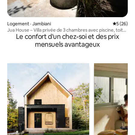
Logement · Jambiani
Note moye
5 (26)
Jua House – Villa privée de 3 chambres avec piscine, toit-
Le confort d'un chez-soi et des prix
terrasse et énergie solaire
mensuels avantageux