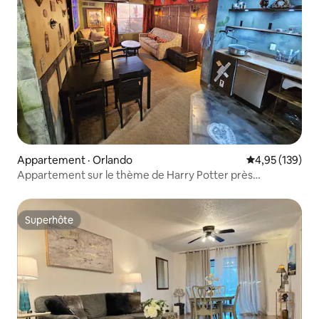
Appartement · Orlando
Note moyenne 
4,95 (139)
Appartement sur le thème de Harry Potter près
d'Universal
Superhôte
Superhôte