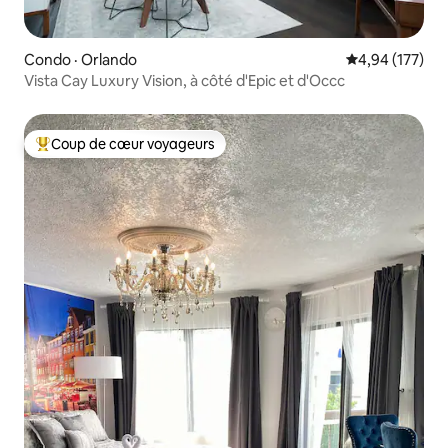
Condo · Orlando
Note moyenne 
4,94 (177)
Vista Cay Luxury Vision, à côté d'Epic et d'Occc
Coup de cœur voyageurs
Coup de cœur voyageurs parmi les plus aimés