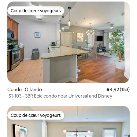
Coup de cœur voyageurs
Coup de cœur voyageurs
Condo · Orlando
Note moyenne 
4,92 (153)
IS1-103 - 3BR Epic condo near Universal and Disney
Coup de cœur voyageurs
Coup de cœur voyageurs