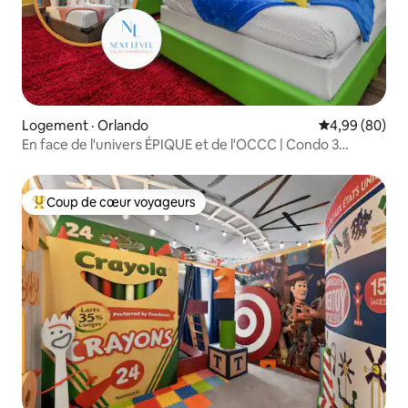
Logement · Orlando
Note moyenne
4,99 (80)
En face de l'univers ÉPIQUE et de l'OCCC | Condo 3
chambres à thème
Coup de cœur voyageurs
Coup de cœur voyageurs parmi les plus aimés