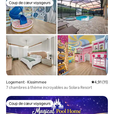
Coup de cœur voyageurs
Coup de cœur voyageurs
Logement · Kissimmee
Note moyenne
4,91 (11)
7 chambres à thème incroyables au Solara Resort
Coup de cœur voyageurs
Coup de cœur voyageurs