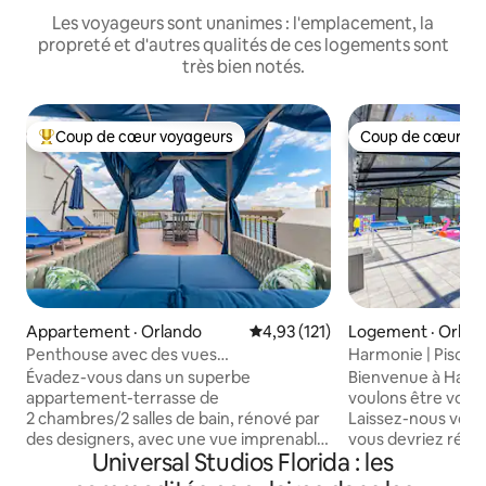
Les voyageurs sont unanimes : l'emplacement, la
propreté et d'autres qualités de ces logements sont
très bien notés.
Coup de cœur voyageurs
Coup de cœur vo
Coup de cœur voyageurs parmi les plus aimés
Coup de cœur vo
Appartement · Orlando
Note moyenne de 4,93 sur 5, 1
4,93 (121)
Logement · Orlan
Penthouse avec des vues
Harmonie | Piscine
époustouflantes
Universal et Epic.
Évadez-vous dans un superbe
Bienvenue à Harmony
appartement-terrasse de
voulons être votre hôte à Orlando
2 chambres/2 salles de bain, rénové par
Laissez-nous vou
des designers, avec une vue imprenable
vous devriez réser
Universal Studios Florida : les
sur le lac et quatre parcs d'attractions.
Maison au rez de 
Cette retraite luxueuse peut accueillir
pieds carrés 🌇 Me