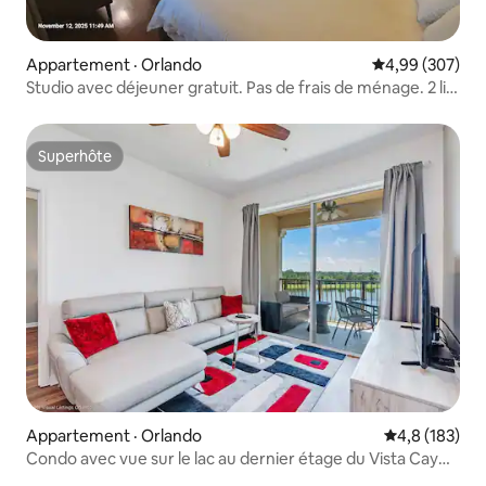
Appartement · Orlando
Note moyenne 
4,99 (307)
Studio avec déjeuner gratuit. Pas de frais de ménage. 2 lits
King
Superhôte
Superhôte
Appartement · Orlando
Note moyenne
4,8 (183)
Condo avec vue sur le lac au dernier étage du Vista Cay
Resort