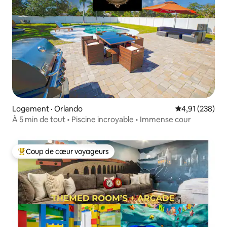
Logement · Orlando
Note moyenne 
4,91 (238)
À 5 min de tout • Piscine incroyable • Immense cour
Coup de cœur voyageurs
Coup de cœur voyageurs parmi les plus aimés