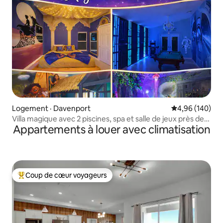
Logement · Davenport
Note moyenne 
4,96 (140)
Villa magique avec 2 piscines, spa et salle de jeux près de
Appartements à louer avec climatisation
« Disney »
Coup de cœur voyageurs
Coup de cœur voyageurs parmi les plus aimés