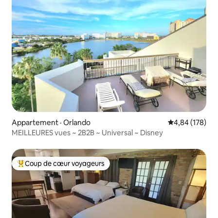
Appartement · Orlando
Note moyenne 
4,84 (178)
MEILLEURES vues ~ 2B2B ~ Universal ~ Disney
Coup de cœur voyageurs
Coup de cœur voyageurs parmi les plus aimés