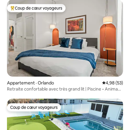
Coup de cœur voyageurs
Coup de cœur voyageurs parmi les plus aimés
Appartement · Orlando
Note moyenne
4,98 (53)
Retraite confortable avec très grand lit | Piscine • Animaux
de compagnie • Près d'Epic U
Coup de cœur voyageurs
Coup de cœur voyageurs