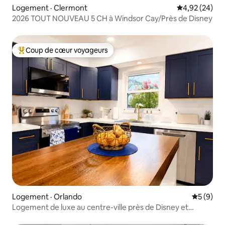
Logement · Clermont
Note moyenne
4,92 (24)
2026 TOUT NOUVEAU 5 CH à Windsor Cay/Près de Disney
Coup de cœur voyageurs
Coup de cœur voyageurs parmi les plus aimés
Logement · Orlando
Note moy
5 (9)
Logement de luxe au centre-ville près de Disney et
d'Universal