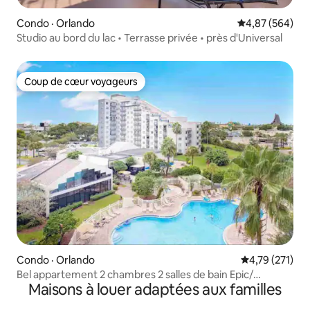
Condo · Orlando
Note moyenne 
4,87 (564)
Studio au bord du lac • Terrasse privée • près d'Universal
Coup de cœur voyageurs
Coup de cœur voyageurs
Condo · Orlando
Note moyenne 
4,79 (271)
Bel appartement 2 chambres 2 salles de bain Epic/
Maisons à louer adaptées aux familles
Universal