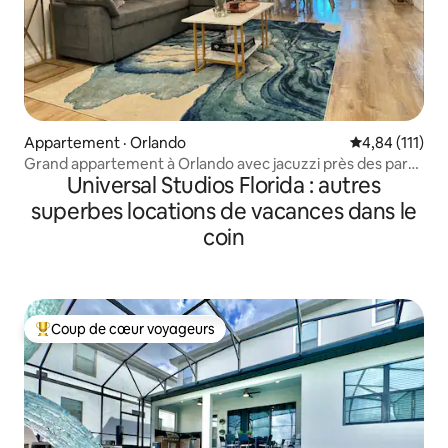
Appartement · Orlando
Note moyenne 
4,84 (111)
Grand appartement à Orlando avec jacuzzi près des parcs
Universal Studios Florida : autres
Disney!
superbes locations de vacances dans le
coin
Coup de cœur voyageurs
Coup de cœur voyageurs parmi les plus aimés