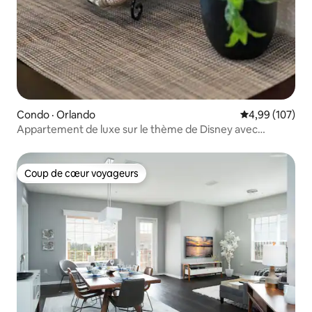
Condo · Orlando
Note moyenne 
4,99 (107)
Appartement de luxe sur le thème de Disney avec
navette GRATUITE !
Coup de cœur voyageurs
Coup de cœur voyageurs