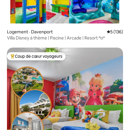
Logement · Davenport
Note moyen
5 (136)
Villa Disney à thème | Piscine | Arcade | Resort ºoº
Coup de cœur voyageurs
Coup de cœur voyageurs parmi les plus aimés