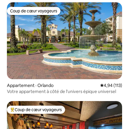
Coup de cœur voyageurs
Coup de cœur voyageurs
Appartement · Orlando
Note moyenne 
4,94 (113)
Votre appartement à côté de l'univers épique universel
Coup de cœur voyageurs
Coup de cœur voyageurs parmi les plus aimés