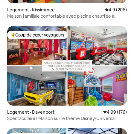
Logement · Kissimmee
Note moyenne
4,9 (206)
Maison familiale confortable avec piscine chauffée à
15 minutes de Disney
Coup de cœur voyageurs
Coup de cœur voyageurs parmi les plus aimés
Logement · Davenport
Note moyenne 
4,99 (176)
Spectaculaire ! Maison sur le thème Disney/Universal