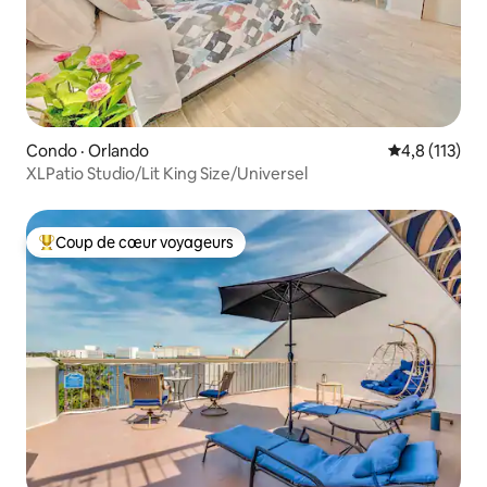
Condo · Orlando
Note moyenne
4,8 (113)
XLPatio Studio/Lit King Size/Universel
Coup de cœur voyageurs
Coup de cœur voyageurs parmi les plus aimés