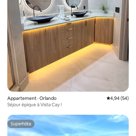
Appartement · Orlando
Note moyenne
4,94 (54)
Séjour épique à Vista Cay !
Superhôte
Superhôte