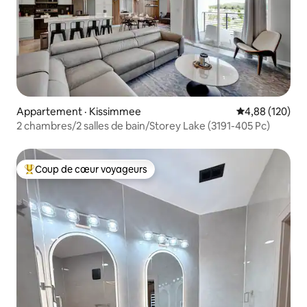
Appartement · Kissimmee
Note moyenne 
4,88 (120)
2 chambres/2 salles de bain/Storey Lake (3191-405 Pc)
Coup de cœur voyageurs
Coup de cœur voyageurs parmi les plus aimés