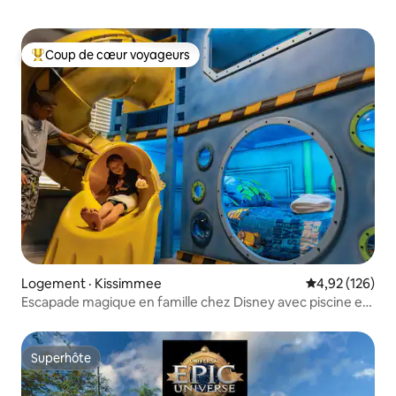
Coup de cœur voyageurs
Coup de cœur voyageurs parmi les plus aimés
Logement · Kissimmee
Note moyenne 
4,92 (126)
Escapade magique en famille chez Disney avec piscine et
salle de jeux
Superhôte
Superhôte