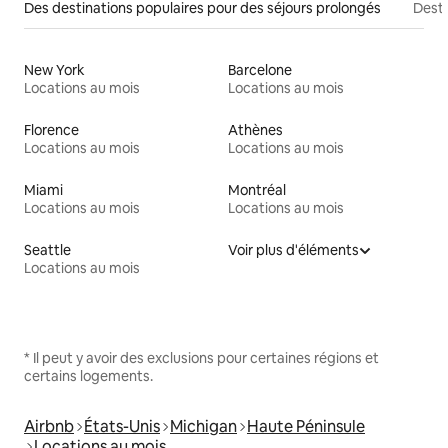
Des destinations populaires pour des séjours prolongés
Desti
New York
Barcelone
Locations au mois
Locations au mois
Florence
Athènes
Locations au mois
Locations au mois
Miami
Montréal
Locations au mois
Locations au mois
Seattle
Voir plus d'éléments
Locations au mois
* Il peut y avoir des exclusions pour certaines régions et
certains logements.
Airbnb
États-Unis
Michigan
Haute Péninsule
Locations au mois