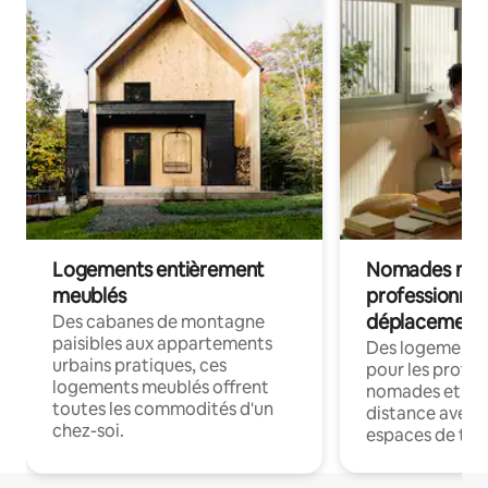
Logements entièrement
Nomades num
meublés
professionnel
déplacement
Des cabanes de montagne
paisibles aux appartements
Des logements
urbains pratiques, ces
pour les profes
logements meublés offrent
nomades et trav
toutes les commodités d'un
distance avec le
chez-soi.
espaces de trav