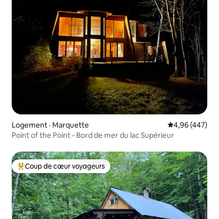
Logement · Marquette
Note moyenne 
4,96 (447)
Point of the Point - Bord de mer du lac Supérieur
Coup de cœur voyageurs
Coup de cœur voyageurs parmi les plus aimés