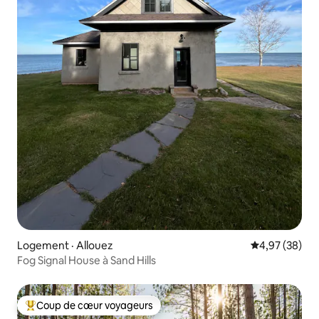
Logement · Allouez
Note moyenne
4,97 (38)
Fog Signal House à Sand Hills
Coup de cœur voyageurs
Coup de cœur voyageurs parmi les plus aimés