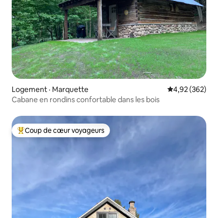
Logement · Marquette
Note moyenne 
4,92 (362)
Cabane en rondins confortable dans les bois
Coup de cœur voyageurs
Coup de cœur voyageurs parmi les plus aimés