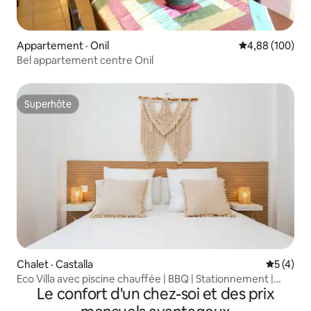
Appartement · Onil
Note moyenne 
4,88 (100)
Bel appartement centre Onil
Superhôte
Superhôte
Chalet · Castalla
Note moy
5 (4)
Eco Villa avec piscine chauffée | BBQ | Stationnement |
Le confort d'un chez-soi et des prix
Détente