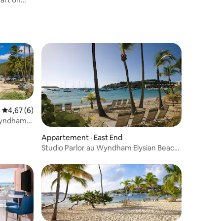
Note moyenne de 4,67 sur 5, 6 commentaires
4,67 (6)
 Wyndham
res
Appartement · East End
Studio Parlor au Wyndham Elysian Beach
Resort