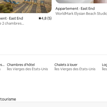
Appartement · East End
WorldMark Elysian Beach Studio
Pour 4 personnes !
5 sur 5, 5 commentaires
nt · East End
Note moyenne de 4,8 sur 5, 5 commentai
4,8 (5)
e 2 chambres
ielle@Wyndham Margaritaville
Logements à louer adaptés aux animaux
Chambres d'hôtel
Chalets à louer
s
Îles Vierges des États-Unis
Îles Vierges des États-Unis
Île
 tourisme