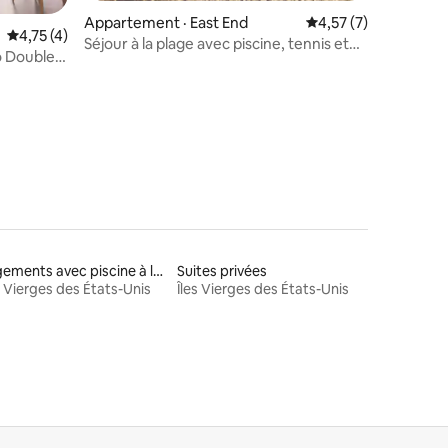
Appartement · East End
Note moyenne de 4,
4,57 (7)
Note moyenne de 4,75 sur 5, 4 commentaires
4,75 (4)
Séjour à la plage avec piscine, tennis et
 Double -
plus encore !
res
Logements avec piscine à louer
Suites privées
s Vierges des États-Unis
Îles Vierges des États-Unis