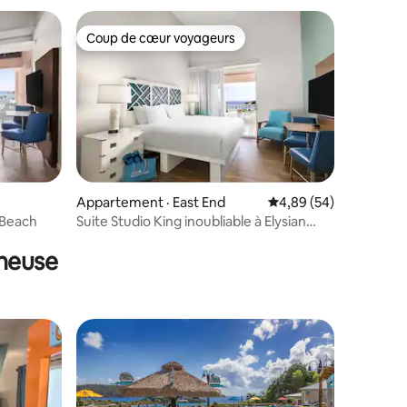
Coup de cœur voyageurs
Coup de cœur voyageurs
res
Appartement · East End
Note moyenne de 4,89
4,89 (54)
 Beach
Suite Studio King inoubliable à Elysian
Beach
cheuse