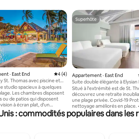
Superhôte
Superhôte
nt · East End
Note moyenne de 4 sur 5, 4 commentai
4 (4)
5 sur 5, 3 commentaires
Appartement · East End
ay St. Thomas avec piscine et
Suite double élégante à Elysian
e studio spacieux à quelques
Situé à l'extrémité est de St. T
 plage. Les chambres disposent
découvrez une retraite inoublia
s ou de patios qui disposent
une plage privée. Covid-19 Protocoles de
vision à écran plat, d'un
nettoyage améliorés en place. • L'arrivée
eur et d'une kitchenette, ainsi
-Unis : commodités populaires dans les
des invités doit avoir plus de 21
 connexion Wi-Fi gratuite.
accompagnée d'une pièce d'ide
ispose d'un concierge, de deux
valide. • Le stationnement est limité • Le
rd de la piscine et de
client doit avoir une carte de dé
s sur la propriété pour plus de
pour mettre en attente un dép