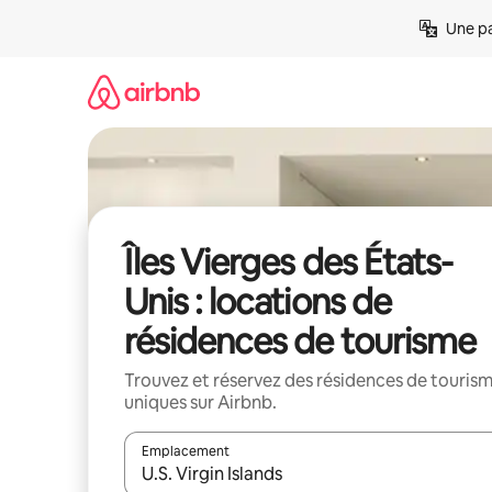
Aller
Une pa
directement
au
contenu
Îles Vierges des États-
Unis : locations de
résidences de tourisme
Trouvez et réservez des résidences de touris
uniques sur Airbnb.
Emplacement
Quand les résultats sont affichés, parcourez-les en 