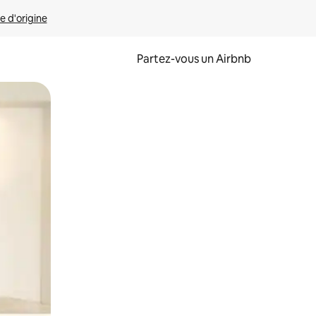
e d'origine
Partez-vous un Airbnb
et en les faisant glisser.