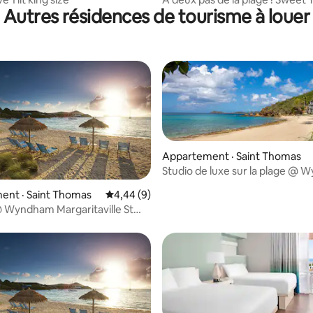
Autres résidences de tourisme à louer
King « Goyave » 2 CHAMBRES
Appartement · Saint Thomas
Studio de luxe sur la plage @
Limetree Resort
ent · Saint Thomas
Note moyenne de 4,44 sur 5, 9 commentai
4,44 (9)
@ Wyndham Margaritaville St