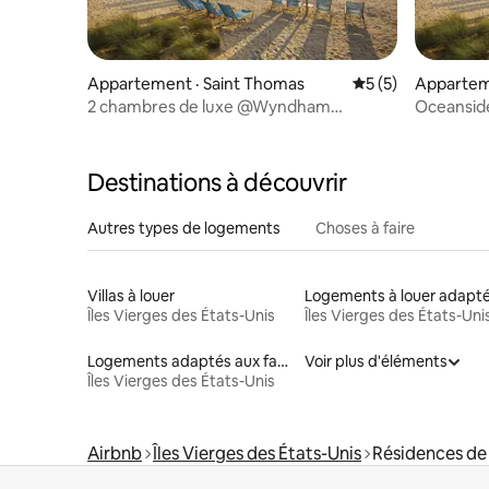
Appartement · Saint Thomas
Note moyenne de 
5 (5)
Apparteme
2 chambres de luxe @Wyndham
Oceansid
Margaritaville St Thomas
président
Destinations à découvrir
Autres types de logements
Choses à faire
Villas à louer
Îles Vierges des États-Unis
Îles Vierges des États-Uni
Logements adaptés aux familles à louer
Voir plus d'éléments
Îles Vierges des États-Unis
Airbnb
Îles Vierges des États-Unis
Résidences de