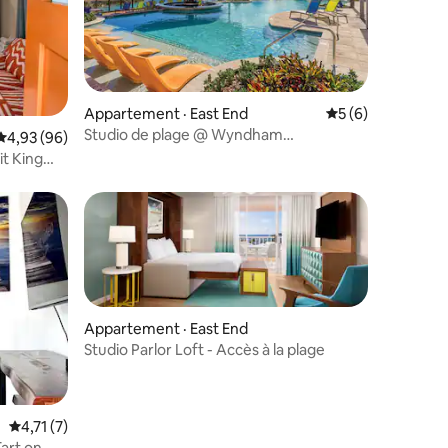
Appartement · East End
Note moyenne de 
5 (6)
Studio de plage @ Wyndham
Note moyenne de 4,93 sur 5, 96 commentaires
4,93 (96)
Margaritaville St Thomas
it King
Appartement · East End
Studio Parlor Loft - Accès à la plage
res
Note moyenne de 4,71 sur 5, 7 commentaires
4,71 (7)
Tart on