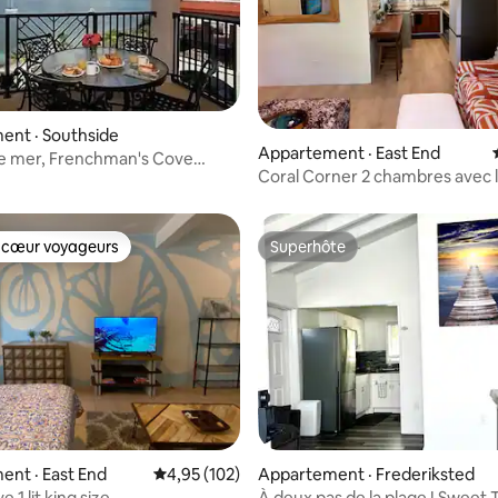
5 sur 5, 5 commentaires
ent · Southside
Appartement · East End
de mer, Frenchman's Cove
Coral Corner 2 chambres avec l
 commodités. 2 chambres
Size
 cœur voyageurs
Superhôte
 cœur voyageurs
Superhôte
 sur 5, 66 commentaires
nt · East End
Note moyenne de 4,95 sur 5, 102 commentai
4,95 (102)
Appartement · Frederiksted
e 1 lit king size
À deux pas de la plage ! Sweet 