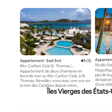
Apparteme
Appartement · East End
Note moyenne de 
5 (3)
Studio St
Ritz-Carlton Club St. Thomas |
balcon
Magnifiqu
Appartement rénové de 2 chambres sur
Appartement de deux chambres en
pas de la
la plage
bord de mer au Ritz-Carlton Club, à St.
de balcon
Thomas. Réveillez-vous avec une vue sur
d'une télé
la mer des Caraïbes depuis votre
réfrigérat
Îles Vierges des États
terrasse privée, marchez jusqu'à une
que d'une
plage de sable blanc d'un demi-mille et
L'hôtel d
profitez du service complet du Ritz-
bars au bo
Carlton : entretien ménager deux fois
restaurant
par jour, concierge Club dédié, trois