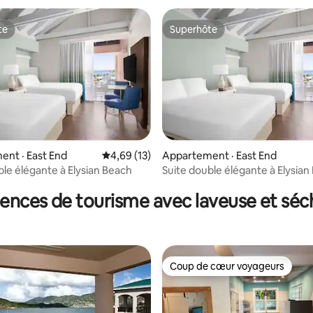
te
Superhôte
te
Superhôte
nt · East End
Note moyenne de 4,69 sur 5, 13 commentai
4,69 (13)
Appartement · East End
 sur 5, 27 commentaires
ble élégante à Elysian Beach
Suite double élégante à Elysian
ences de tourisme avec laveuse et sé
Coup de cœur voyageurs
Coup de cœur voyageurs