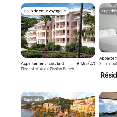
Coup de cœur voyageurs
Superhô
Coup de cœur voyageurs
Superhô
Apparteme
Appartement · East End
Note moyenne de 4,85
4,85 (27)
Suite dou
Élégant studio à Elysian Beach
Résid
Superhôte
Superhôte