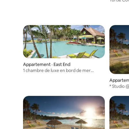
Appartement · East End
1 chambre de luxe en bord de mer
@Wyndham USVI Margaritaville
Appartem
* Studio 
Thomas *