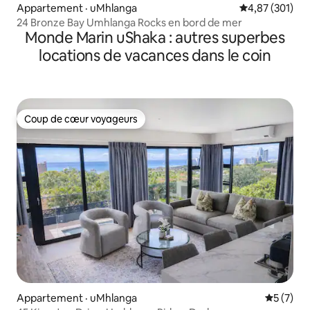
Appartement · uMhlanga
Note moyenne 
4,87 (301)
24 Bronze Bay Umhlanga Rocks en bord de mer
Monde Marin uShaka : autres superbes
locations de vacances dans le coin
Coup de cœur voyageurs
Coup de cœur voyageurs
Appartement · uMhlanga
Note moy
5 (7)