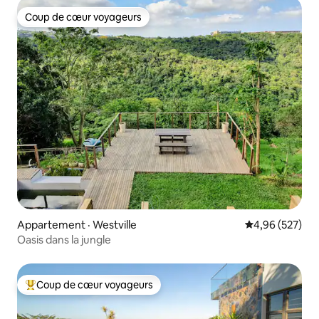
Coup de cœur voyageurs
Coup de cœur voyageurs
Appartement · Westville
Note moyenne 
4,96 (527)
Oasis dans la jungle
Coup de cœur voyageurs
Coup de cœur voyageurs parmi les plus aimés