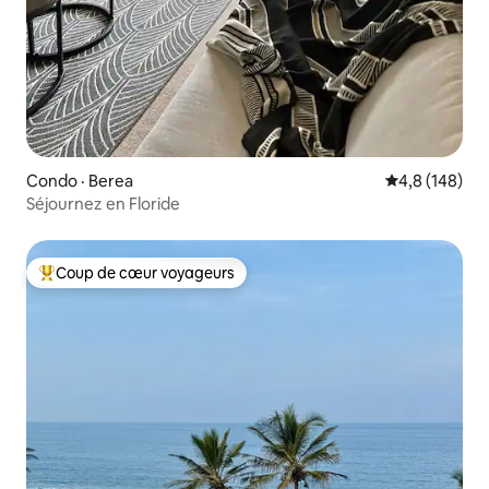
Condo · Berea
Note moyenne
4,8 (148)
Séjournez en Floride
Coup de cœur voyageurs
Coup de cœur voyageurs parmi les plus aimés