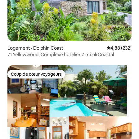
Logement · Dolphin Coast
Note moyenne 
4,88 (232)
71 Yellowwood, Complexe hôtelier Zimbali Coastal
Coup de cœur voyageurs
Coup de cœur voyageurs