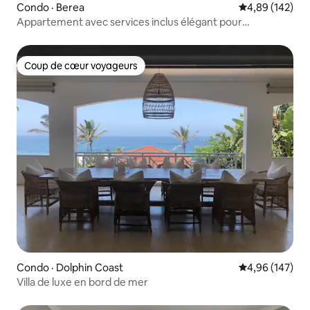
Condo · Berea
Note moyenne 
4,89 (142)
Appartement avec services inclus élégant pour
3 personnes avec piscine
Coup de cœur voyageurs
Coup de cœur voyageurs
Condo · Dolphin Coast
Note moyenne 
4,96 (147)
Villa de luxe en bord de mer