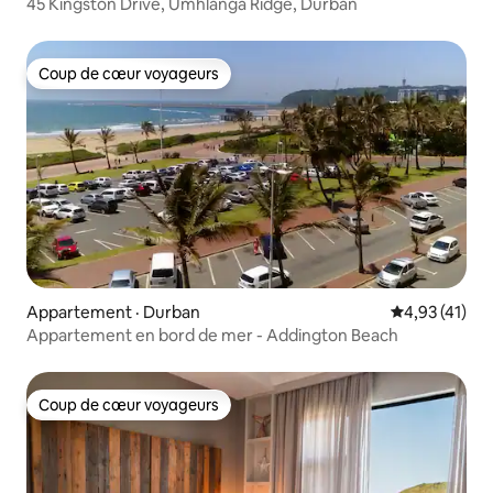
45 Kingston Drive, Umhlanga Ridge, Durban
Coup de cœur voyageurs
Coup de cœur voyageurs
Appartement · Durban
Note moyenne
4,93 (41)
Appartement en bord de mer - Addington Beach
Coup de cœur voyageurs
Coup de cœur voyageurs