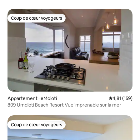
Coup de cœur voyageurs
Coup de cœur voyageurs
Appartement · eMdloti
Note moyenne 
4,81 (159)
809 Umdloti Beach Resort Vue imprenable sur la mer
Coup de cœur voyageurs
Coup de cœur voyageurs