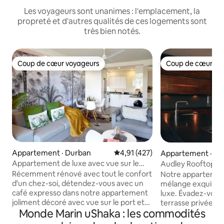
Les voyageurs sont unanimes : l'emplacement, la
propreté et d'autres qualités de ces logements sont
très bien notés.
Coup de cœur voyageurs
Coup de cœur vo
Coup de cœur voyageurs
Coup de cœur vo
Appartement · Durban
Note moyenne de 4,91 sur 5, 4
4,91 (427)
Appartement · Be
Appartement de luxe avec vue sur le
Audley Rooftops - 
port, à distance de marche des bars et
angles
Récemment rénové avec tout le confort
Notre appartemen
des plages
d'un chez-soi, détendez-vous avec un
mélange exquis de 
café expresso dans notre appartement
luxe. Évadez-vous
joliment décoré avec vue sur le port et
terrasse privée et 
Monde Marin uShaka : les commodités
les navires de Durban. Vous êtes à
qui offre une vue
quelques pas du tout nouveau terminal
imprenable sur la 