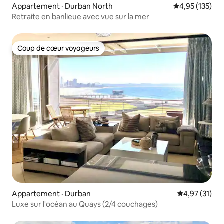
Appartement · Durban North
Note moyenne 
4,95 (135)
Retraite en banlieue avec vue sur la mer
Coup de cœur voyageurs
Coup de cœur voyageurs
Appartement · Durban
Note moyenne
4,97 (31)
Luxe sur l'océan au Quays (2/4 couchages)