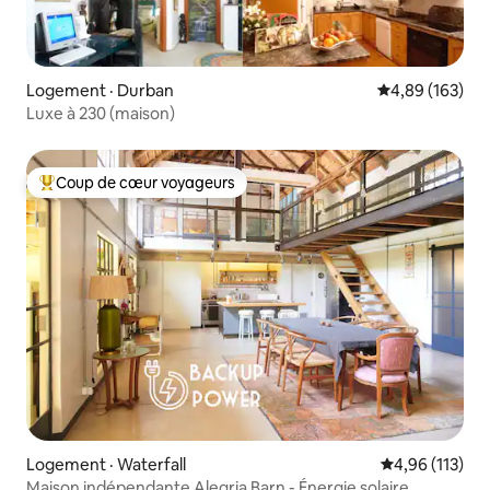
Logement · Durban
Note moyenne 
4,89 (163)
Luxe à 230 (maison)
Coup de cœur voyageurs
Coup de cœur voyageurs parmi les plus aimés
Logement · Waterfall
Note moyenne 
4,96 (113)
Maison indépendante Alegria Barn - Énergie solaire