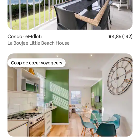
Condo · eMdloti
Note moyenne 
4,85 (142)
La Boujee Little Beach House
Coup de cœur voyageurs
Coup de cœur voyageurs