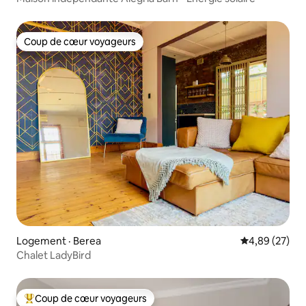
Coup de cœur voyageurs
Coup de cœur voyageurs
Logement · Berea
Note moyenne
4,89 (27)
Chalet LadyBird
Coup de cœur voyageurs
Coup de cœur voyageurs parmi les plus aimés