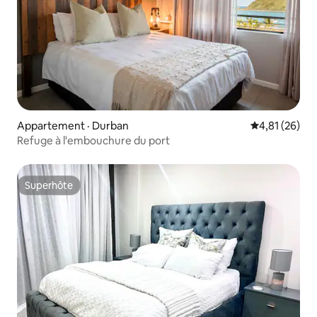
Appartement · Durban
Note moyenne
4,81 (26)
Refuge à l'embouchure du port
Superhôte
Superhôte