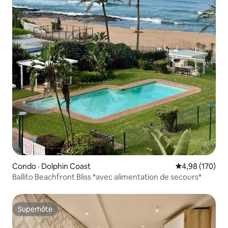
Condo · Dolphin Coast
Note moyenne 
4,98 (170)
Ballito Beachfront Bliss *avec alimentation de secours*
Superhôte
Superhôte