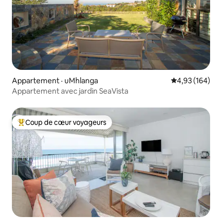
Appartement · uMhlanga
Note moyenne 
4,93 (164)
Appartement avec jardin SeaVista
Coup de cœur voyageurs
Coup de cœur voyageurs parmi les plus aimés