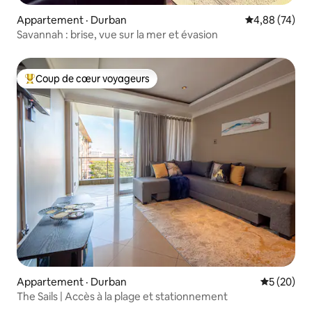
Appartement · Durban
Note moyenne
4,88 (74)
Savannah : brise, vue sur la mer et évasion
Coup de cœur voyageurs
Coup de cœur voyageurs parmi les plus aimés
Appartement · Durban
Note moye
5 (20)
The Sails | Accès à la plage et stationnement