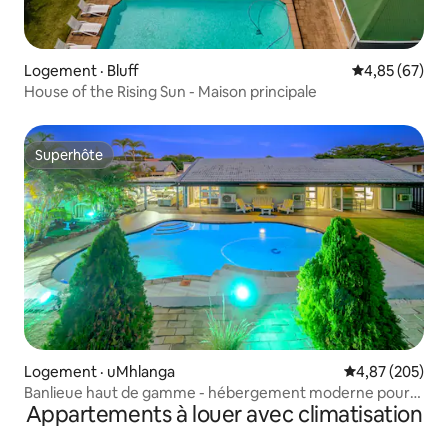
Logement · Bluff
Note moyenne
4,85 (67)
House of the Rising Sun - Maison principale
Superhôte
Superhôte
Logement · uMhlanga
Note moyenne 
4,87 (205)
Banlieue haut de gamme - hébergement moderne pour
Appartements à louer avec climatisation
les vacances/affaires