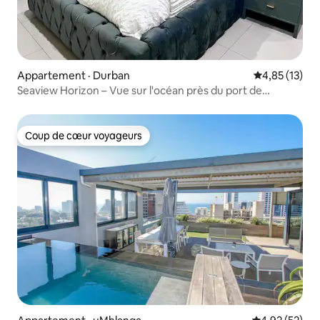
Appartement · Durban
Note moyenne
4,85 (13)
Seaview Horizon – Vue sur l'océan près du port de
croisière
Coup de cœur voyageurs
Coup de cœur voyageurs