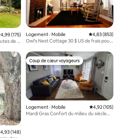
Logement · Mobile
Note moyenne de 4,83 
4,83 (853)
res
ote moyenne de 4,99 sur 5, 175 commentaires
4,99 (175)
Owl's Nest Cottage 30 $ US de frais pour
utes de la
les animaux
Coup de cœur voyageurs
Coup de cœur voyageurs
Logement · Mobile
Note moyenne de 4,92 
4,92 (105)
Mardi Gras Confort du milieu du siècle
près de l'I-10
res
ote moyenne de 4,93 sur 5, 148 commentaires
4,93 (148)