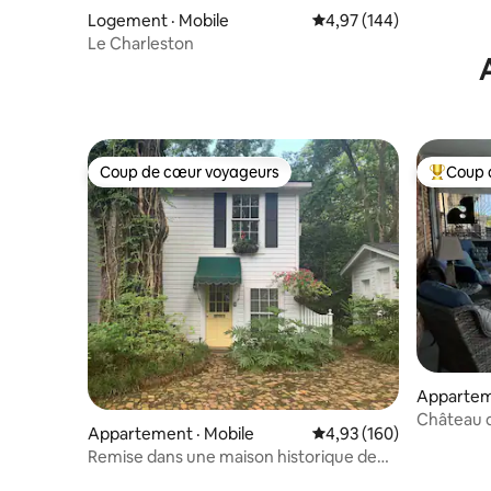
Logement · Mobile
Note moyenne de 4,97 
4,97 (144)
Le Charleston
Coup de cœur voyageurs
Coup 
Coup de cœur voyageurs
Coup de 
Appartem
Château d
Appartement · Mobile
Note moyenne de 4,93 
4,93 (160)
charmant 
Remise dans une maison historique de
Mobile, en Alabama