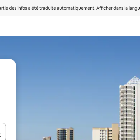
rtie des infos a été traduite automatiquement. 
Afficher dans la langu
utilisant les flèches vers le haut et vers le bas, ou en appuyant dessus 