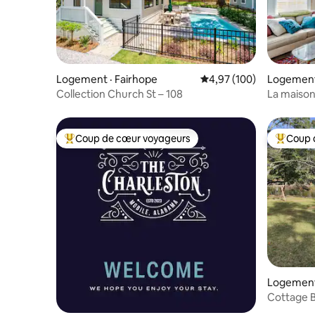
Logement · Fairhope
Note moyenne de 4,97 
4,97 (100)
Logement
Collection Church St – 108
La maiso
Coup de cœur voyageurs
Coup 
Coup de cœur voyageurs parmi les plus aimés
Coup de 
Logement
Cottage 