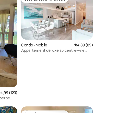
les plus aimés
Coup de cœur voyageurs
res
Condo · Mobile
Note moyenne de 4,89
4,89 (89)
Appartement de luxe au centre-ville
avec terrasse sur le toit
ote moyenne de 4,99 sur 5, 123 commentaires
4,99 (123)
uperbe