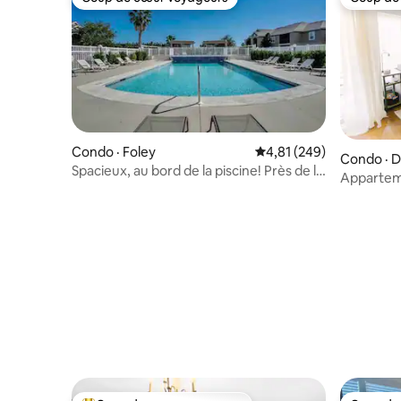
Coup de cœur voyageurs
Coup de
Condo · Foley
Note moyenne de 4,81 
4,81 (249)
Condo · 
Spacieux, au bord de la piscine! Près de la
Apparteme
plage/OWA/du quai
proximité 