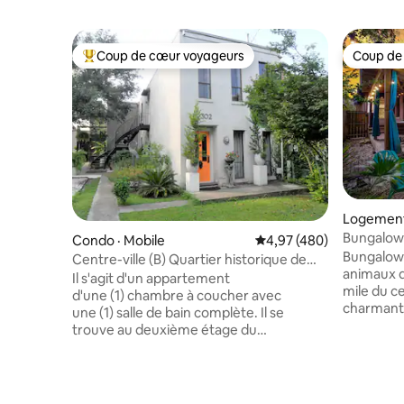
Coup de cœur voyageurs
Coup de
Coup de cœur voyageurs parmi les plus aimés
Coup de
Logement
Bungalow 
Condo · Mobile
Note moyenne de 4,97 
4,97 (480)
Bungalow
Centre-ville (B) Quartier historique de
animaux 
Detonti Square
Il s'agit d'un appartement
mile du ce
d'une (1) chambre à coucher avec
charmant 
une (1) salle de bain complète. Il se
Dauphin W
trouve au deuxième étage du
piétonnie
logement B. Il est situé au centre-ville,
historique
dans le quartier historique de
populaire
« DETONTI SQUARE ». Très calme, avec
et des déf
de belles maisons anciennes et de