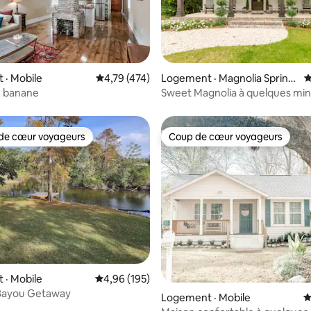
sur 5, 100 commentaires
 · Mobile
Note moyenne de 4,79 sur 5, 474 commentai
4,79 (474)
Logement · Magnolia Spring
N
s
n banane
Sweet Magnolia à quelques min
plage/Fairhope/Foley
de cœur voyageurs
Coup de cœur voyageurs
cœur voyageurs parmi les plus aimés
Coup de cœur voyageurs
 · Mobile
Note moyenne de 4,96 sur 5, 195 commentai
4,96 (195)
Bayou Getaway
Logement · Mobile
N