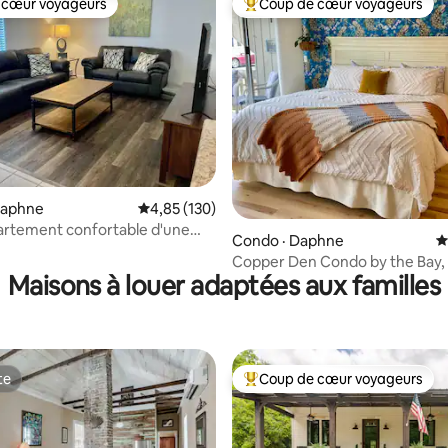
 cœur voyageurs
Coup de cœur voyageurs
 cœur voyageurs
Coup de cœur voyageurs parmi 
sur 5, 122 commentaires
Daphne
Note moyenne de 4,85 sur 5, 130 commentai
4,85 (130)
artement confortable d'une
Condo · Daphne
N
ur Mobile Bay
Copper Den Condo by the Bay, 
Maisons à louer adaptées aux familles
chic et confortable
te
Coup de cœur voyageurs
te
Coup de cœur voyageurs parmi 