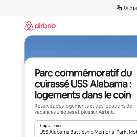
Aller
Une pa
directement
au
contenu
Parc commémoratif du
cuirassé USS Alabama :
logements dans le coin
Réservez des logements et des locations de
vacances uniques et plus sur Airbnb.
Emplacement
Quand les résultats sont affichés, parcourez-les en 