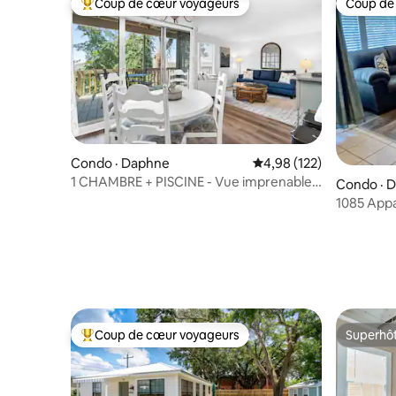
Coup de cœur voyageurs
Coup de
Coup de cœur voyageurs parmi les plus aimés
Coup de
Condo · Daphne
Note moyenne de 4,98 
4,98 (122)
1 CHAMBRE + PISCINE - Vue imprenable
Condo · 
sur l'eau au coucher du soleil
1085 App
chambre s
Coup de cœur voyageurs
Superhô
Coup de cœur voyageurs parmi les plus aimés
Superhô