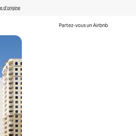
e d'origine
Partez-vous un Airbnb
et en les faisant glisser.