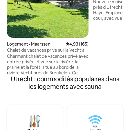
nouvellement cons
Nouvelle maison d
près d'Utrecht, d
Haye. Emplacement
cour, avec vue imp
prairies à côté de
biologique familia
à la ferme avec le
Regardez où le f
Logement · Maarssen
Note moyenne de 4,93 sur 5, 1
4,93 (165)
préparé. Vous po
Chalet de vacances privé sur la Vecht à
acheter des produ
Maarssen
Charmant chalet de vacances privé avec
comme du fromage,
entrée privée et vue sur la rivière, la
et des œufs dans l
prairie et la forêt, situé au bord de la
ferme. La ferme est librement
rivière Vecht près de Breukelen. Ce
accessible. Ou pro
Utrecht : commodités populaires dans
chalet se compose d'un salon (avec
belle nature, des 
télévision et Wi-Fi), d'une cuisine, de
tranquillité. Nouveau : jacuzzi et sauna à
les logements avec sauna
toilettes séparées au rez-de-chaussée
louer ! .
et, à l'étage, d'une chambre spacieuse
avec lit double, de la climatisation, d'un
sauna infrarouge, d'une salle de bain
avec douche, d'un lavabo et de toilettes
supplémentaires. Situé dans la
campagne touristique à 10 km au nord
d'Utrecht et à 25 km au sud