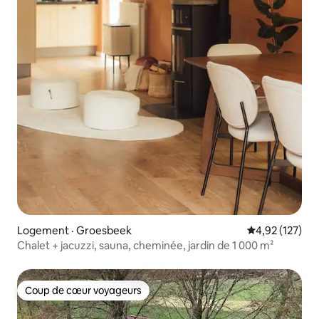
Logement · Groesbeek
Note moyenne 
4,92 (127)
Chalet + jacuzzi, sauna, cheminée, jardin de 1 000 m²
Coup de cœur voyageurs
Coup de cœur voyageurs