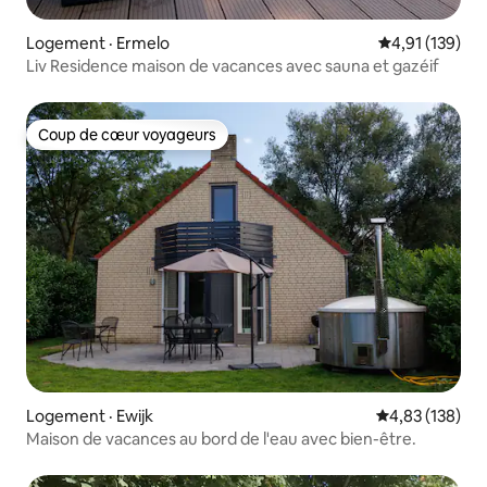
Logement · Ermelo
Note moyenne 
4,91 (139)
Liv Residence maison de vacances avec sauna et gazéif
Coup de cœur voyageurs
Coup de cœur voyageurs
Logement · Ewijk
Note moyenne 
4,83 (138)
Maison de vacances au bord de l'eau avec bien-être.