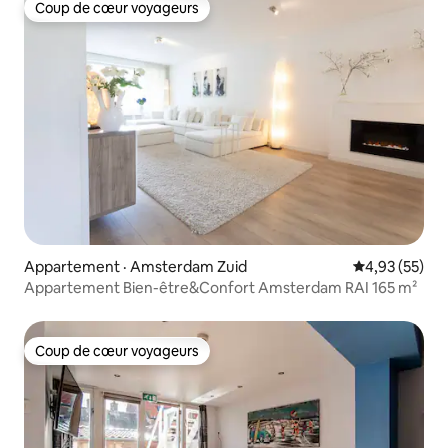
Coup de cœur voyageurs
Coup de cœur voyageurs
Appartement · Amsterdam Zuid
Note moyenne
4,93 (55)
Appartement Bien-être&Confort Amsterdam RAI 165 m²
Coup de cœur voyageurs
Coup de cœur voyageurs