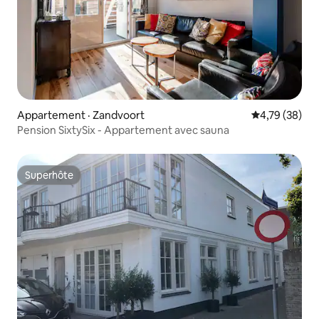
Appartement · Zandvoort
Note moyenne
4,79 (38)
Pension SixtySix - Appartement avec sauna
Superhôte
Superhôte