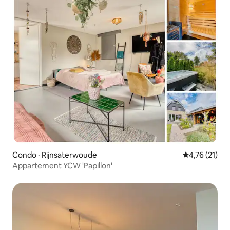
Condo · Rijnsaterwoude
Note moyenne
4,76 (21)
Appartement YCW 'Papillon'