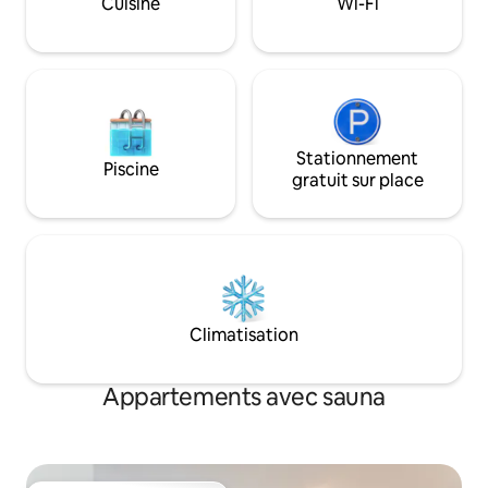
Cuisine
Wi-Fi
d'Amsterdam; idéal pour les voyages en
ville, le vélo, la navigation de plaisance, la
détente!
Stationnement
Piscine
gratuit sur place
Climatisation
Appartements avec sauna