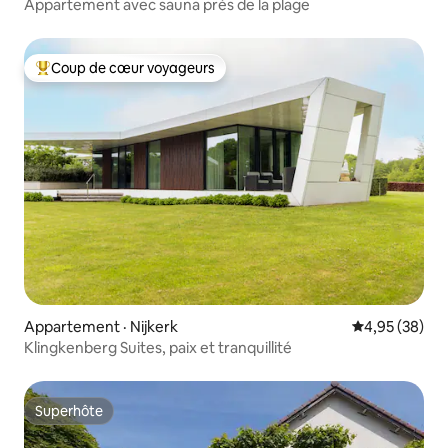
Appartement avec sauna près de la plage
Coup de cœur voyageurs
Coup de cœur voyageurs parmi les plus aimés
Appartement · Nijkerk
Note moyenne
4,95 (38)
Klingkenberg Suites, paix et tranquillité
Superhôte
Superhôte