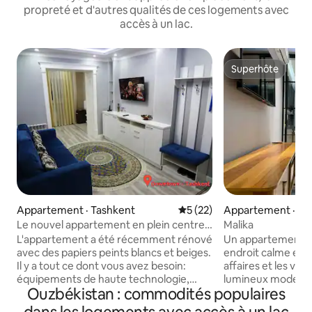
propreté et d'autres qualités de ces logements avec
accès à un lac.
Superhôte
Superhôte
Appartement · Tashkent
Note moyenne de 5 sur 5, 
5 (22)
Appartement · Ta
Le nouvel appartement en plein centre
Malika
de Tachkent
L'appartement a été récemment rénové
Un appartement c
avec des papiers peints blancs et beiges.
endroit calme et pa
Il y a tout ce dont vous avez besoin:
affaires et les vo
équipements de haute technologie,
lumineux moderne
Ouzbékistan : commodités populaires
services publics et accessoires
tendance et des s
disponibles et climatisation. Nos
confort et du con