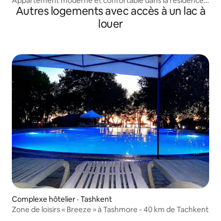
Appartement moderne et confortable dans la résidence
Autres logements avec accès à un lac à
Anhor
louer
Complexe hôtelier · Tashkent
Zone de loisirs « Breeze » à Tashmore - 40 km de Tachkent