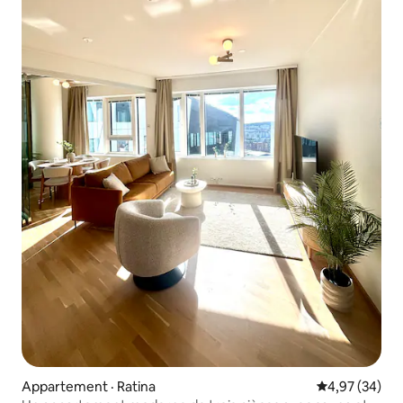
Appartement · Ratina
Note moyenne
4,97 (34)