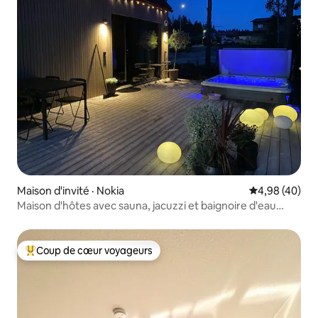
Maison d'invité · Nokia
Note moyenne
4,98 (40)
Maison d'hôtes avec sauna, jacuzzi et baignoire d'eau
froide
Coup de cœur voyageurs
Coup de cœur voyageurs parmi les plus aimés