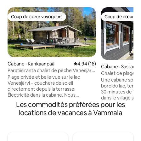
Coup de cœur voyageurs
Coup de cœur vo
Coup de cœur voyageurs
Coup de cœur vo
Cabane · Kankaanpää
Note moyenne de 4,94 sur 5, 
4,94 (16)
Cabane · Sastamal
Paratiisiranta chalet de pêche Venesjärvi
Chalet de plage à
Kankaanpää
Plage privée et belle vue sur le lac
#Kutalan Helmi#
Une cabane spacie
Venesjärvi – couchers de soleil
bord du lac, termi
directement depuis la terrasse.
30 minutes de Ta
Électricité dans la cabane. Nous
dans le village sy
apportons de l'eau potable à la cabane.
Les commodités préférées pour les
la rive du poisson
Lavez l'eau du lac. Une bonne occasion
abritée. Une maison paysagère a été
locations de vacances à Vammala
de pêcher, de nager et de faire de
construite pour le
l'aviron. La cour est adaptée pour passer
2025. L'éclairage 
du temps et faire un barbecue. Venez
été renouvelé et 
passer des vacances, un week-end ou
désormais d'un écl
même plus longtemps - ici le temps
vous donne un bla