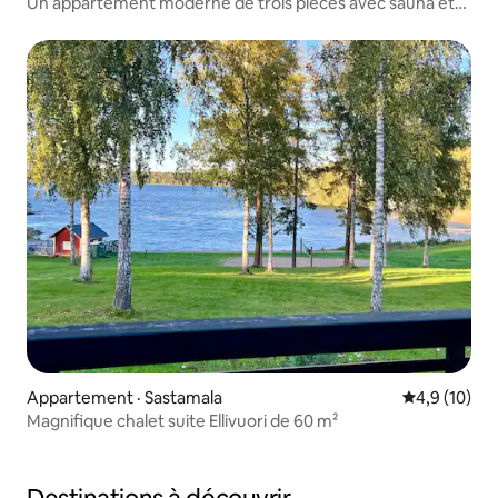
Un appartement moderne de trois pièces avec sauna et
de superbes vues
Appartement · Sastamala
Note moyenn
4,9 (10)
Magnifique chalet suite Ellivuori de 60 m²