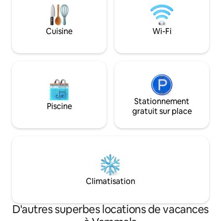
s'arrête et la vie quotidienne est oubliée.
alternativement, u
Vignoble Meggala 400 m. Il y a aussi un
avec le thème de l
magasin de village et un bureau de poste
l'ensemble de l'es
Cuisine
Wi-Fi
dans le village de Vetesjärvi. N'oubliez
plus, tous les app
pas d'apporter vos propres housses de
de la cuisine du c
couette, taies d'oreiller et draps-
(y compris la cuisi
housses. À la cave le 8 août. Fête
four à convection)
champêtre.
Stationnement
Piscine
gratuit sur place
Climatisation
D'autres superbes locations de vacances