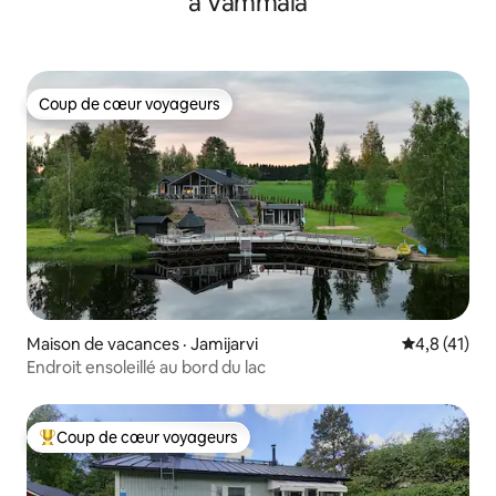
à Vammala
Coup de cœur voyageurs
Coup de cœur voyageurs
Maison de vacances · Jamijarvi
Note moyenn
4,8 (41)
Endroit ensoleillé au bord du lac
Coup de cœur voyageurs
Coup de cœur voyageurs parmi les plus aimés