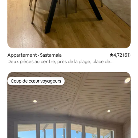
Appartement · Sastamala
Note moyenne
4,72 (61)
Deux pièces au centre, près de la plage, place de
stationnement
Coup de cœur voyageurs
Coup de cœur voyageurs