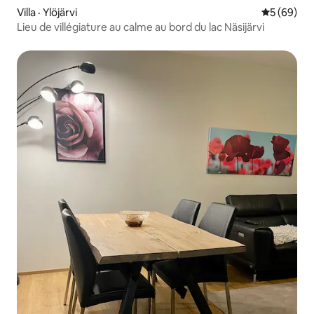
Villa · Ylöjärvi
Note moye
5 (69)
Lieu de villégiature au calme au bord du lac Näsijärvi