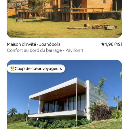
Maison d'invité · Joanópolis
Note moyenne
4,96 (49)
Confort au bord du barrage - Pavillon 1
Coup de cœur voyageurs
Coup de cœur voyageurs parmi les plus aimés