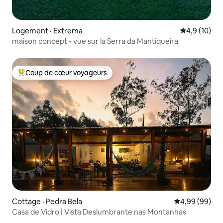
Logement · Extrema
Note moyenn
4,9 (10)
maison concept • vue sur la Serra da Mantiqueira
Coup de cœur voyageurs
Coup de cœur voyageurs parmi les plus aimés
Cottage · Pedra Bela
Note moyenne
4,99 (99)
Casa de Vidro | Vista Deslumbrante nas Montanhas