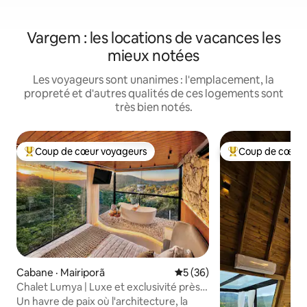
Vargem : les locations de vacances les
mieux notées
Les voyageurs sont unanimes : l'emplacement, la
propreté et d'autres qualités de ces logements sont
très bien notés.
Coup de cœur voyageurs
Coup de cœur 
Coup de cœur voyageurs parmi les plus aimés
Coup de cœur voy
Cabane · Mairiporã
Note moyenne de 5 sur 5, 
5 (36)
Chalet Lumya | Luxe et exclusivité près
de São Paulo
Un havre de paix où l'architecture, la