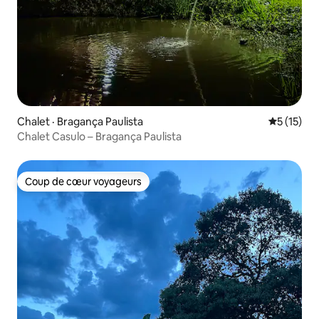
Chalet · Bragança Paulista
Note moye
5 (15)
Chalet Casulo – Bragança Paulista
Coup de cœur voyageurs
Coup de cœur voyageurs