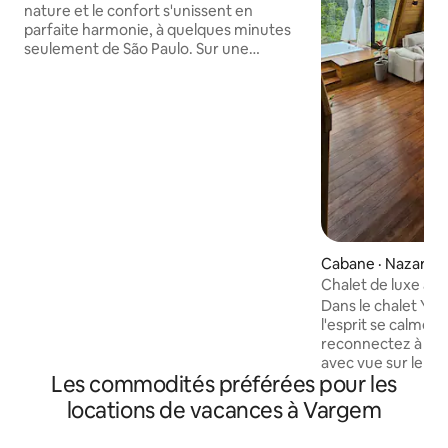
nature et le confort s'unissent en
parfaite harmonie, à quelques minutes
seulement de São Paulo. Sur une
propriété entièrement privée, sans
aucun autre logement, chaque détail a
été conçu pour offrir tranquillité,
exclusivité et immersion. Une piscine à
débordement chauffée, une baignoire
suspendue et des espaces élégants
vous invitent à vous détendre en
profitant d'une vue unique. Des
matériaux haut de gamme, du linge de
maison de qualité supérieure et une
atmosphère intime créent une
Cabane · Nazaré P
expérience discrète, sophistiquée et
Chalet de luxe ave
inoubliable.
et lac
Dans le chalet Yesh
l'esprit se calme e
reconnectez à la n
avec vue sur le rés
Les commodités préférées pour les
montagnes, avec u
jacuzzi, de la chr
locations de vacances à Vargem
surréaliste, un foy
climatisation (cha