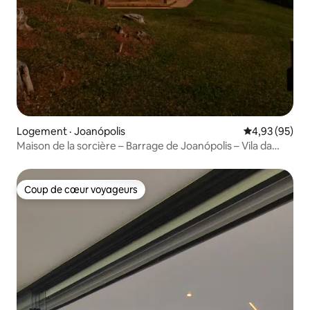
Logement · Joanópolis
Note moyenne
4,93 (95)
Maison de la sorcière – Barrage de Joanópolis – Vila da
Bruxa
Coup de cœur voyageurs
Coup de cœur voyageurs