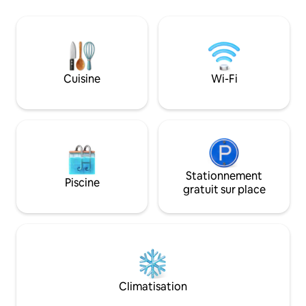
refroidissement). 
lac naturel avec d
avec hamac, foyer
montagne et le ba
dont 1 avec salle 
cuisine entièreme
Cuisine
Wi-Fi
la nature et cave à 
animaux acceptés
Stationnement
Piscine
gratuit sur place
Climatisation