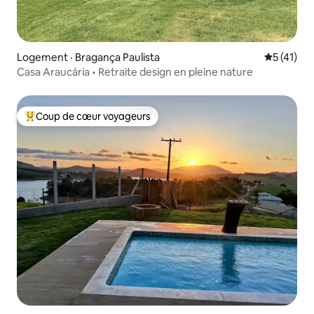
Logement · Bragança Paulista
Note moye
5 (41)
Casa Araucária • Retraite design en pleine nature
Coup de cœur voyageurs
Coup de cœur voyageurs parmi les plus aimés