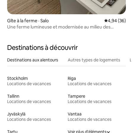
Gîte à la ferme · Salo
Note moyenne
4,94 (36)
Une ferme lumineuse et modernisée au milieu des
champs
Destinations à découvrir
Destinations aux alentours
Autres types de logements
L
Stockholm
Riga
Locations de vacances
Locations de vacances
Tallinn
Tampere
Locations de vacances
Locations de vacances
Jyväskylä
Vantaa
Locations de vacances
Locations de vacances
Tartu
Voir plus d'éléments