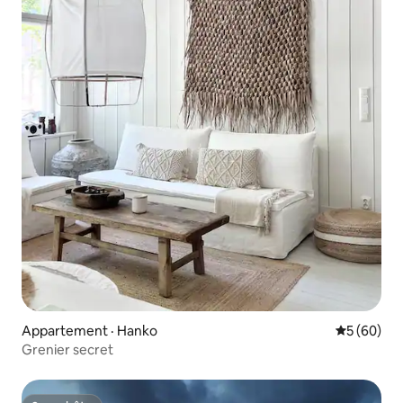
Appartement · Hanko
Note moye
5 (60)
Grenier secret