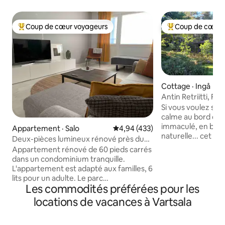
Coup de cœur voyageurs
Coup de cœur 
Coup de cœur voyageurs parmi les plus aimés
Coup de cœur voy
Cottage · Ingå
Antin Retriitti, Fag
Si vous voulez séj
calme au bord d'u
immaculé, en bord
Appartement · Salo
Note moyenne de 4,94 sur 5, 4
4,94 (433)
naturelle... cet en
Deux-pièces lumineux rénové près du
Chalet de plage 
parc sportif
Appartement rénové de 60 pieds carrés
pour 1-2 personnes,
dans un condominium tranquille.
terrasse avec réfr
L'appartement est adapté aux familles, 6
plaques chauffante
lits pour un adulte. Le parc
courante. Un saun
Les commodités préférées pour les
sportif/terrain de golf de Salo se trouve à
vous pouvez prend
800 mètres, l'hôpital à 650 mètres,
locations de vacances à Vartsala
laver (douche de r
l'école secondaire supérieure à
abri et un espace 
200 mètres, le magasin le plus proche à
camp près de la pl