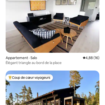
Appartement · Salo
Note moyenne
4,88 (16)
Élégant triangle au bord de la place
Coup de cœur voyageurs
Coup de cœur voyageurs parmi les plus aimés