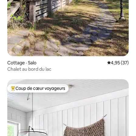
Cottage · Salo
Note moyenne
4,95 (37)
Chalet au bord du lac
Coup de cœur voyageurs
Coup de cœur voyageurs parmi les plus aimés