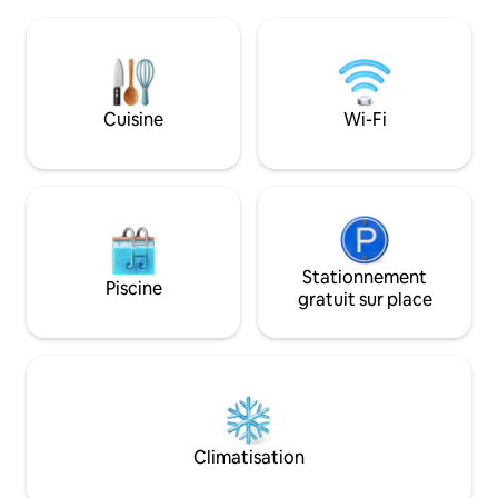
450 mètres, la gare à 1,6 kilomètre et le
disposition. Toilet
centre-ville ainsi que la place du marché
compostables. Opt
à 1,4 kilomètre. Le résident dispose
voiture depuis In
d'une télévision (Netflix,Disney+), Wifi,
un message et no
cafetière, bouilloire, grille-pain, lave-
d'accord.
linge, aspirateur. Vaisselle pour
Cuisine
Wi-Fi
huit personnes et ustensiles de cuisine.
Le linge de lit et les serviettes sont
fournis par la maison. L'appartement
comprend une place de parking
gratuite.
Stationnement
Piscine
gratuit sur place
Climatisation