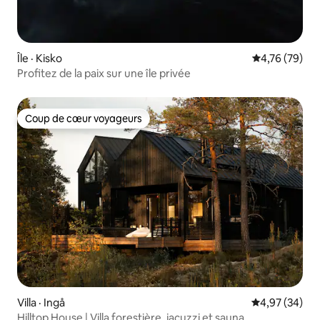
Île · Kisko
Note moyenne
4,76 (79)
Profitez de la paix sur une île privée
Coup de cœur voyageurs
Coup de cœur voyageurs
Villa · Ingå
Note moyenne
4,97 (34)
Hilltop House | Villa forestière, jacuzzi et sauna