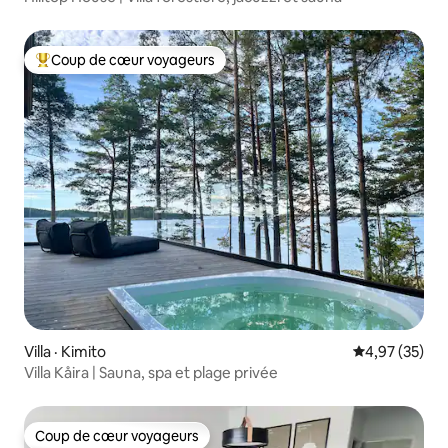
Coup de cœur voyageurs
Coup de cœur voyageurs parmi les plus aimés
Villa · Kimito
Note moyenne
4,97 (35)
Villa Kåira | Sauna, spa et plage privée
Coup de cœur voyageurs
Coup de cœur voyageurs