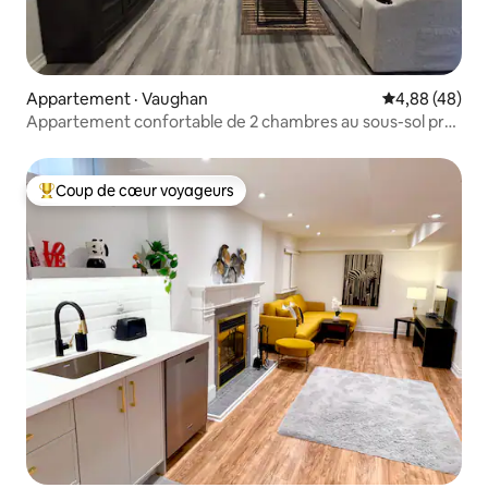
Appartement · Vaughan
Note moyenne
4,88 (48)
Appartement confortable de 2 chambres au sous-sol près
de Wonderland et de Vaughan Mills
Coup de cœur voyageurs
Coup de cœur voyageurs parmi les plus aimés