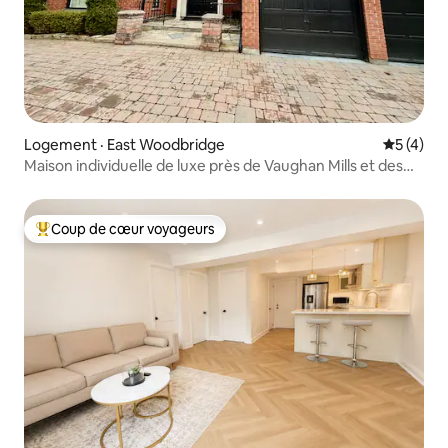
Logement · East Woodbridge
Note moy
5 (4)
Maison individuelle de luxe près de Vaughan Mills et des
transports en commun
Coup de cœur voyageurs
Coup de cœur voyageurs parmi les plus aimés