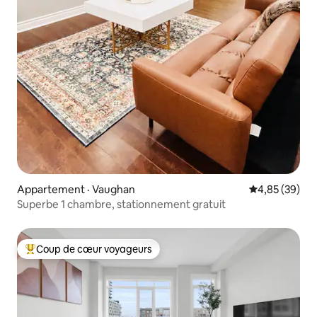
Appartement · Vaughan
Note moyenne
4,85 (39)
Superbe 1 chambre, stationnement gratuit
Coup de cœur voyageurs
Coup de cœur voyageurs parmi les plus aimés