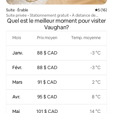
Suite · Érable
Note moye
5 (16)
Suite privée • Stationnement gratuit • À distance de
Quel est le meilleur moment pour visiter
marche du GO Train
Vaughan?
Mois
Prix moyen
Temp. moyenne
Janv.
88 $ CAD
-3 °C
Févr.
88 $ CAD
-3 °C
Mars
91 $ CAD
2 °C
Avr.
95 $ CAD
8 °C
Mai
101 $ CAD
14 °C