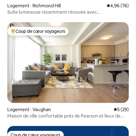
Logement · Richmond Hill
Note moyenne
4,96 (76)
Suite lumineuse récemment rénovée avec
stationnement gratuit
Coup de cœur voyageurs
Coup de cœur voyageurs parmi les plus aimés
Logement · Vaughan
Note moye
5 (29)
Maison de ville confortable près de Pearson et lieux de
mariage
Coup de cœur voyageurs