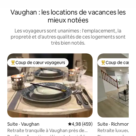
Vaughan : les locations de vacances les
mieux notées
Les voyageurs sont unanimes : l'emplacement, la
propreté et d'autres qualités de ces logements sont
très bien notés.
Coup de cœur voyageurs
Coup de cœur 
Coup de cœur voyageurs parmi les plus aimés
Coup de cœur voy
Suite · Vaughan
Note moyenne de 4,98 sur 5, 4
4,98 (459)
Suite · Richmond Hi
Retraite tranquille à Vaughan près de
Retraite luxueuse