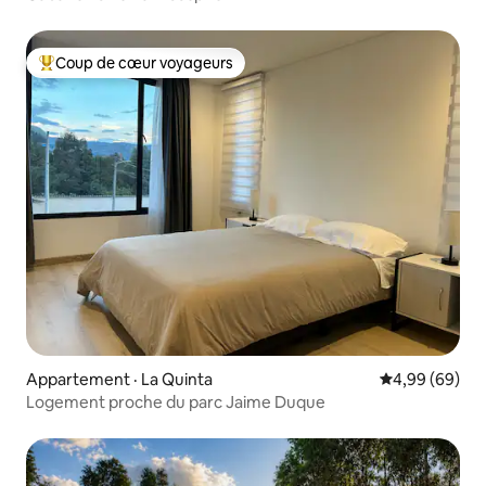
Coup de cœur voyageurs
Coup de cœur voyageurs parmi les plus aimés
Appartement · La Quinta
Note moyenne
4,99 (69)
Logement proche du parc Jaime Duque