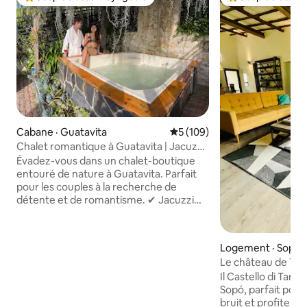
Coup de cœur voyageurs parmi les plus aimés
Coup de cœur voy
Cabane · Guatavita
Note moyenne de 5 sur 5, 1
5 (109)
Chalet romantique à Guatavita | Jacuzzi
et foyer
Évadez-vous dans un chalet-boutique
entouré de nature à Guatavita. Parfait
pour les couples à la recherche de
détente et de romantisme. ✔ Jacuzzi
privé pour 8 personnes avec
chromothérapie et cascade ✔ Déjeuner
gastronomique inclus, préparé en direct
Logement · Sopó
✔ Foyer intérieur/extérieur avec bois de
Le château de Tara
chauffage inclus ✔ Wi-Fi 5G + téléviseur
à Sopó
Il Castello di Tara
intelligent 65 po (Netflix, HBO, Disney) ✔
Sopó, parfait pou
Salle de bain de style spa, 18 m², avec
bruit et profiter d
double lavabo ✔ Parking privatif gratuit