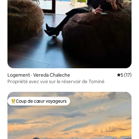
Logement · Vereda Chaleche
Note moye
5 (17)
Propriété avec vue sur le réservoir de Tominé
Coup de cœur voyageurs
Coup de cœur voyageurs parmi les plus aimés