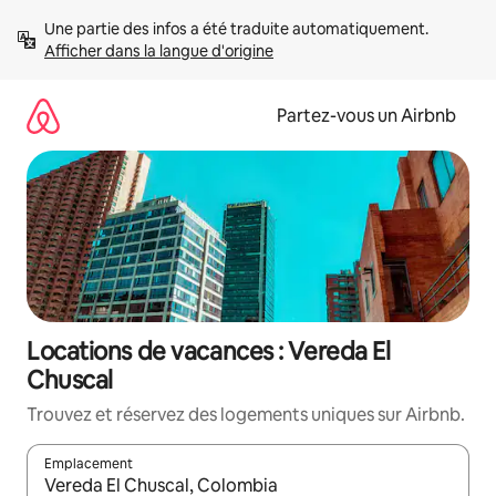
Aller
Une partie des infos a été traduite automatiquement. 
directement
Afficher dans la langue d'origine
au
contenu
Partez-vous un Airbnb
Locations de vacances : Vereda El
Chuscal
Trouvez et réservez des logements uniques sur Airbnb.
Emplacement
Quand les résultats sont affichés, parcourez-les en utilisant les 