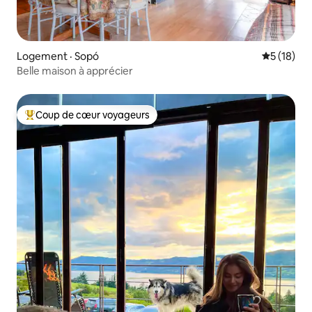
Logement · Sopó
Note moye
5 (18)
Belle maison à apprécier
Coup de cœur voyageurs
Coup de cœur voyageurs parmi les plus aimés