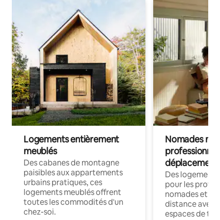
Logements entièrement
Nomades num
meublés
professionnel
déplacement
Des cabanes de montagne
paisibles aux appartements
Des logements
urbains pratiques, ces
pour les profes
logements meublés offrent
nomades et trav
toutes les commodités d'un
distance avec le
chez-soi.
espaces de trav