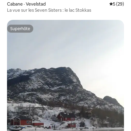
Cabane · Vevelstad
Note moye
5 (29)
La vue sur les Seven Sisters : le lac Stokkas
Superhôte
Superhôte