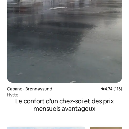
Cabane · Brønnøysund
Note moyenne 
4,74 (115)
Hytte
Le confort d'un chez-soi et des prix
mensuels avantageux