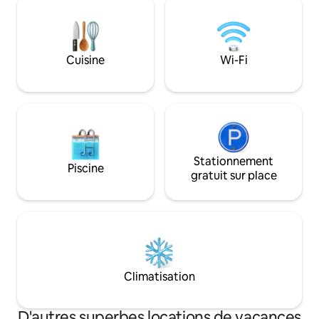
séjour! À Caulès, il
télétravailleurs, ici, les journées
fumer/vaper allow
s’écoulent lentement entre la nature,
sortie uniquement
l’air pur et des couchers de soleil
inoubliables près de Rupit, du Salt de
Cuisine
Wi-Fi
Sallent et du réservoir de Susqueda.
Stationnement
Piscine
gratuit sur place
Climatisation
D'autres superbes locations de vacances