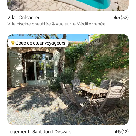
Villa · Collsacreu
Note moye
5 (52)
Villa piscine chauffée & vue sur la Méditerranée
Coup de cœur voyageurs
Coup de cœur voyageurs parmi les plus aimés
Logement · Sant Jordi Desvalls
Note moye
5 (12)