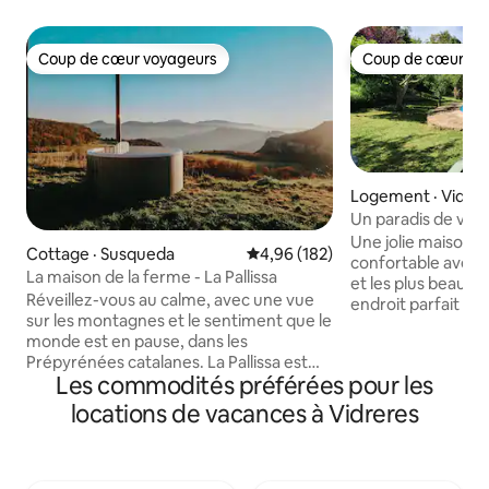
Coup de cœur voyageurs
Coup de cœur vo
Coup de cœur voyageurs
Coup de cœur vo
Logement · Vidre
Un paradis de vac
confortable, dans l
Une jolie maison 
Cottage · Susqueda
Note moyenne de 4,96 sur 5, 1
4,96 (182)
confortable avec d
La maison de la ferme - La Pallissa
et les plus beaux c
Réveillez-vous au calme, avec une vue
endroit parfait po
sur les montagnes et le sentiment que le
profiter de la nat
monde est en pause, dans les
minutes du village
Prépyrénées catalanes. La Pallissa est
plage... ! À une c
Les commodités préférées pour les
une maison de campagne confortable
l'impressionnante
située dans les Prépyrénées catalanes,
Barcelone animée,
locations de vacances à Vidreres
conçue pour ceux qui veulent se
explorer la magni
déconnecter du bruit et se reconnecter
área ! Et... nous a
à ce qui compte vraiment. Parfait pour
suggestions pour p
les couples, les familles ou les