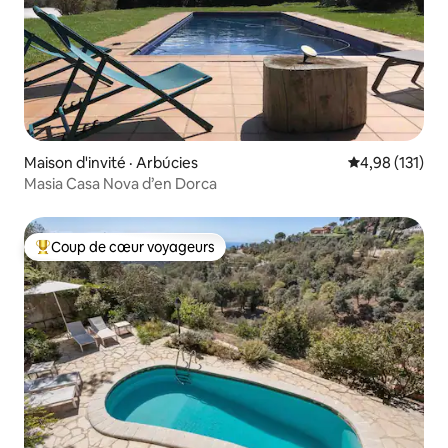
Maison d'invité · Arbúcies
Note moyenne 
4,98 (131)
Masia Casa Nova d’en Dorca
Coup de cœur voyageurs
Coup de cœur voyageurs parmi les plus aimés