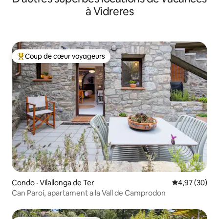
à Vidreres
Coup de cœur voyageurs
Coup de cœur voyageurs parmi les plus aimés
Condo · Vilallonga de Ter
Note moyenne
4,97 (30)
Can Paroi, apartament a la Vall de Camprodon