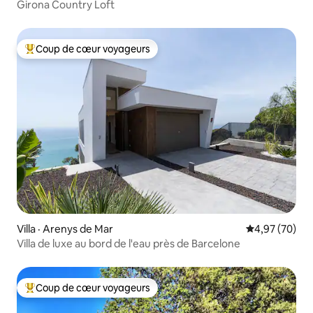
Girona Country Loft
Coup de cœur voyageurs
Coup de cœur voyageurs parmi les plus aimés
Villa · Arenys de Mar
Note moyenne
4,97 (70)
Villa de luxe au bord de l'eau près de Barcelone
Coup de cœur voyageurs
Coup de cœur voyageurs parmi les plus aimés