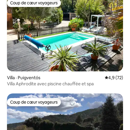
Coup de cœur voyageurs
Coup de cœur voyageurs
Villa · Puigventós
Note moyenn
4,9 (72)
Villa Aphrodite avec piscine chauffée et spa
Coup de cœur voyageurs
Coup de cœur voyageurs