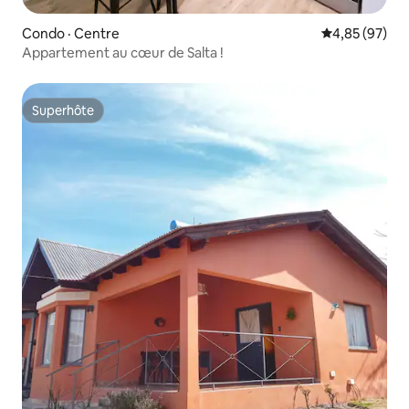
Condo · Centre
Note moyenne
4,85 (97)
Appartement au cœur de Salta !
Superhôte
Superhôte