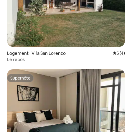
Logement · Villa San Lorenzo
Note moy
5 (4)
Le repos
Superhôte
Superhôte