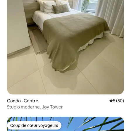
Condo · Centre
Note moye
5 (50)
Studio moderne. Joy Tower
Coup de cœur voyageurs
Coup de cœur voyageurs