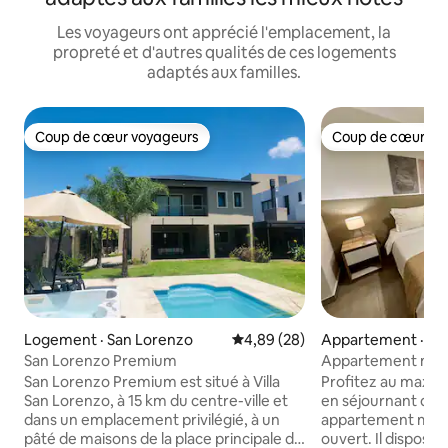
Les voyageurs ont apprécié l'emplacement, la
propreté et d'autres qualités de ces logements
adaptés aux familles.
Coup de cœur voyageurs
Coup de cœur vo
Coup de cœur voyageurs
Coup de cœur vo
Logement · San Lorenzo
Note moyenne de 4,89 sur 5, 
4,89 (28)
Appartement · Sal
San Lorenzo Premium
Appartement mode
pour les vacances
San Lorenzo Premium est situé à Villa
Profitez au maxi
San Lorenzo, à 15 km du centre-ville et
en séjournant dan
dans un emplacement privilégié, à un
appartement mo
pâté de maisons de la place principale de
ouvert. Il dispose d'un lit pour 2