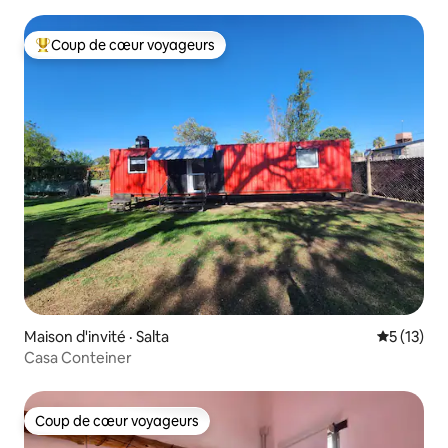
Coup de cœur voyageurs
Coup de cœur voyageurs parmi les plus aimés
Maison d'invité · Salta
Note moye
5 (13)
Casa Conteiner
Coup de cœur voyageurs
Coup de cœur voyageurs