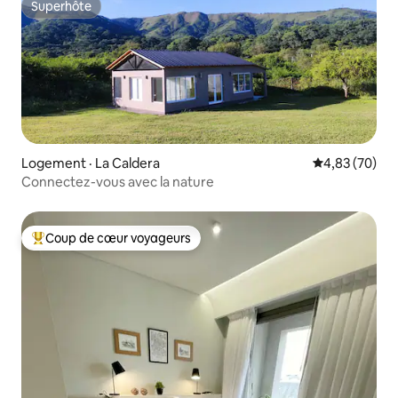
Superhôte
Superhôte
Logement · La Caldera
Note moyenne
4,83 (70)
Connectez-vous avec la nature
Coup de cœur voyageurs
Coup de cœur voyageurs parmi les plus aimés