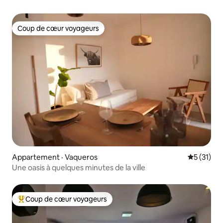
Coup de cœur voyageurs
Coup de cœur voyageurs
Appartement · Vaqueros
Note moye
5 (31)
Une oasis à quelques minutes de la ville
Coup de cœur voyageurs
Coup de cœur voyageurs parmi les plus aimés