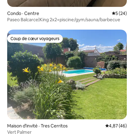
Condo · Centre
Note moye
5 (24)
Paseo Balcarce|King 2x2+piscine/gym/sauna/barbecue
Coup de cœur voyageurs
Coup de cœur voyageurs
Maison d'invité · Tres Cerritos
Note moyenne
4,87 (46)
Vert Palmer