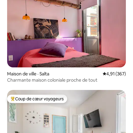
Maison de ville · Salta
Note moyenne 
4,91 (367)
Charmante maison coloniale proche de tout
Coup de cœur voyageurs
Coup de cœur voyageurs parmi les plus aimés