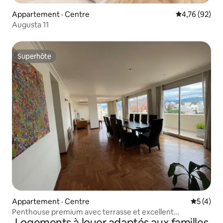
Appartement · Centre
Note moyenne
4,76 (92)
Augusta 11
Superhôte
Superhôte
Appartement · Centre
Note moy
5 (4)
Penthouse premium avec terrasse et excellent
Logements à louer adaptés aux familles
emplacement