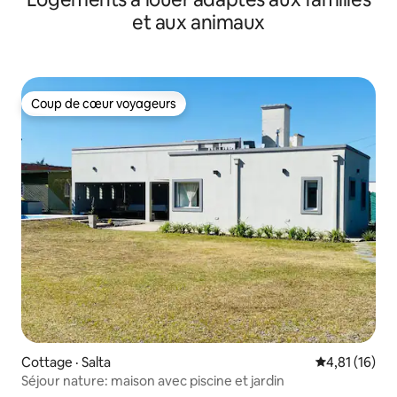
et aux animaux
Coup de cœur voyageurs
Coup de cœur voyageurs
Cottage · Salta
Note moyenne
4,81 (16)
Séjour nature: maison avec piscine et jardin