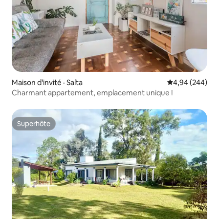
Maison d'invité · Salta
Note moyenne 
4,94 (244)
Charmant appartement, emplacement unique !
Superhôte
Superhôte