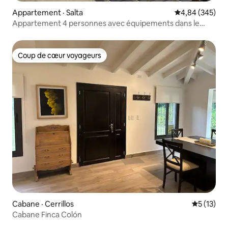
Appartement · Salta
Note moyenne 
4,84 (345)
Appartement 4 personnes avec équipements dans le
centre-ville avec parking
Coup de cœur voyageurs
Coup de cœur voyageurs
Cabane · Cerrillos
Note moye
5 (13)
Cabane Finca Colón