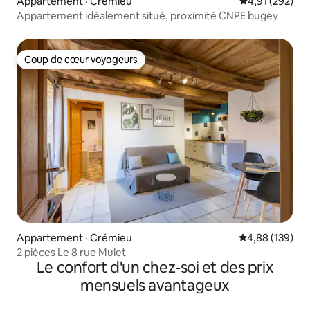
Appartement · Crémieu
Note moyenne 
4,91 (292)
Appartement idéalement situé, proximité CNPE bugey
Coup de cœur voyageurs
Coup de cœur voyageurs
Appartement · Crémieu
Note moyenne 
4,88 (139)
2 pièces Le 8 rue Mulet
Le confort d'un chez-soi et des prix
mensuels avantageux