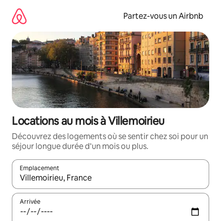
Aller
directement
Partez-vous un Airbnb
au
contenu
Locations au mois à Villemoirieu
Découvrez des logements où se sentir chez soi pour un
séjour longue durée d’un mois ou plus.
Emplacement
Quand les résultats sont affichés, parcourez-les en utilisant les 
Arrivée