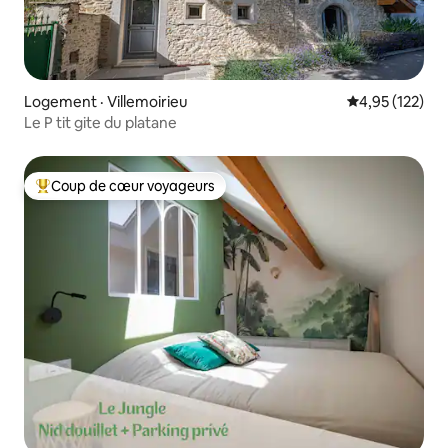
Logement · Villemoirieu
Note moyenne 
4,95 (122)
Le P tit gite du platane
Coup de cœur voyageurs
Coup de cœur voyageurs parmi les plus aimés