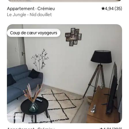
Appartement · Crémieu
Note moyenne
4,94 (35)
Le Jungle - Nid douillet
Coup de cœur voyageurs
Coup de cœur voyageurs