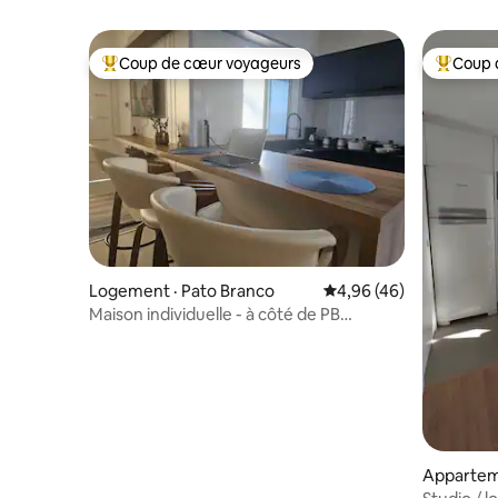
Coup de cœur voyageurs
Coup 
Coup de cœur voyageurs parmi les plus aimés
Coup de 
Logement · Pato Branco
Note moyenne de 4,96
4,96 (46)
Maison individuelle - à côté de PB
Shopping
Appartem