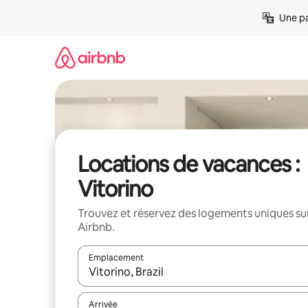
Aller
Une pa
directement
au
contenu
Locations de vacances :
Vitorino
Trouvez et réservez des logements uniques su
Airbnb.
Emplacement
Quand les résultats sont affichés, parcourez-les en 
Arrivée