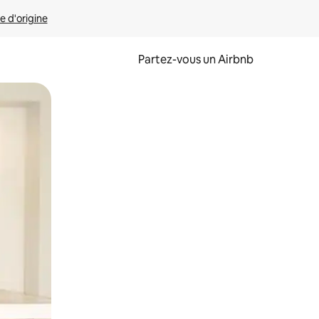
e d'origine
Partez-vous un Airbnb
et en les faisant glisser.