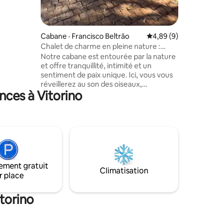
ctionnel
i rapide et
placement
Cabane · Francisco Beltrão
Note moyenne de 4,8
4,89 (9)
ns soucis.
Chalet de charme en pleine nature :
repos et connexion
Notre cabane est entourée par la nature
et offre tranquillité, intimité et un
sentiment de paix unique. Ici, vous vous
réveillerez au son des oiseaux,
nces à Vitorino
savourerez une tasse de café en
admirant la vue et vivrez des moments
simples, mais inoubliables. Le logement
est confortable et entièrement équipé,
idéal pour les couples, les petites familles
ou même pour ceux qui veulent passer
du temps seuls à se détendre. Points
forts : • Cadre entièrement privé
ement gratuit
• Contact direct avec la nature • Un
Climatisation
r place
espace confortable et douillet • Parfait
pour se détendre et s'évader
torino