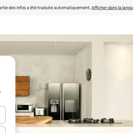
rtie des infos a été traduite automatiquement. 
Afficher dans la langu
r
utilisant les flèches vers le haut et vers le bas, ou en appuyant dessus 