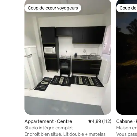
Coup de cœur voyageurs
Coup de
Coup de cœur voyageurs
Coup de
Appartement · Centre
Note moyenne de 4,89 
4,89 (112)
Cabane · 
Studio intégré complet
Maison e
d'araucai
Endroit bien situé. Lit double + matelas
Vous pass