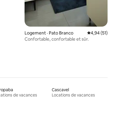
Logement · Pato Branco
Note moyenne de 4,94
4,94 (51)
Confortable, confortable et sûr.
ropaba
Cascavel
ations de vacances
Locations de vacances