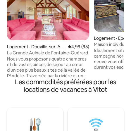
Logement · Épéga
Logement · Douville-sur-An
Note moyenne de 4,99 sur 5, 
4,99 (95)
Idéalement située 
delle
La Grande Aulnaie de Fontaine-Guérard
campagne norman
Nous vous proposons quatre chambres
neuve vous offrira 
et de vastes pièces de séjour au cœur
durant vos escapa
d'un des plus beaux sites de la vallée de
notre belle région
l’Andelle. Traversée par la rivière et un
Deauville, 1h30 des
Les commodités préférées pour les
petit étang, au cœur d'un jardin vaste et
min de Rouen et 4
soigné, offrant en toutes saisons des
locations de vacances à Vitot
logement vous per
décors variés et colorés, La Grande
mille et une merve
Aulnaie est bordée par l’abbaye de
Notre maison com
Fontaine-Guérard, par les ruines
chambres, une sal
fascinantes de la filature Levavasseur, et
lumineux séjour e
par la forêt de Longboel. Les bois privés
neuve. Le jardin n'
de Fontaine-Guérard et de Bonnemare
sont également ouverts à nos hôtes.