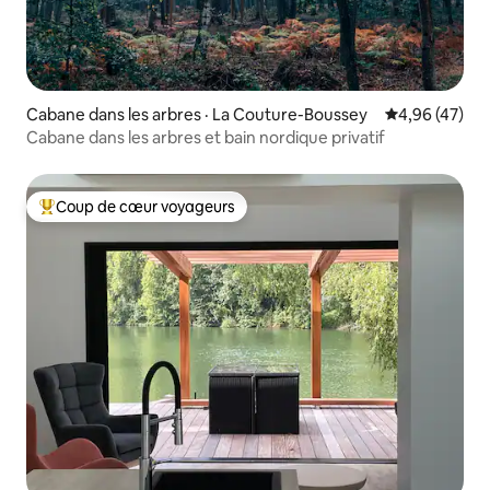
Cabane dans les arbres · La Couture-Boussey
Note moyenne
4,96 (47)
Cabane dans les arbres et bain nordique privatif
Coup de cœur voyageurs
Coup de cœur voyageurs parmi les plus aimés