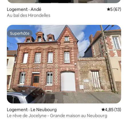
Logement · Andé
Note moye
5 (67)
Au bal des Hirondelles
Superhôte
Superhôte
Logement · Le Neubourg
Note moyenne
4,85 (13)
Le rêve de Jocelyne - Grande maison au Neubourg