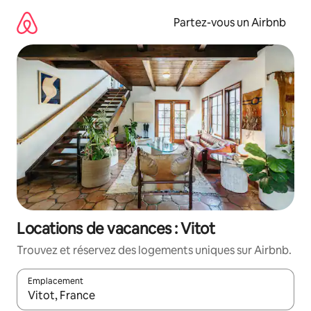
Aller
directement
Partez-vous un Airbnb
au
contenu
Locations de vacances : Vitot
Trouvez et réservez des logements uniques sur Airbnb.
Emplacement
Quand les résultats sont affichés, parcourez-les en utilisant les 