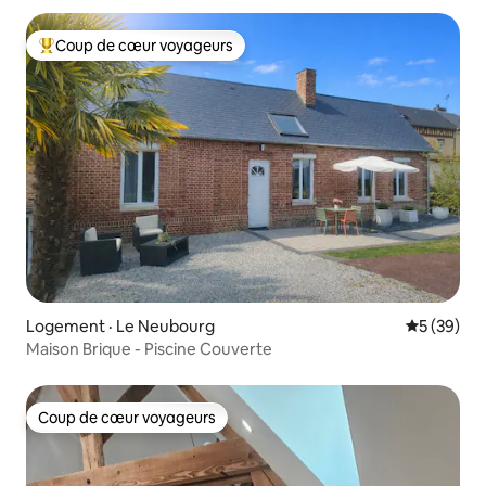
Coup de cœur voyageurs
Coup de cœur voyageurs parmi les plus aimés
Logement · Le Neubourg
Note moye
5 (39)
Maison Brique - Piscine Couverte
Coup de cœur voyageurs
Coup de cœur voyageurs