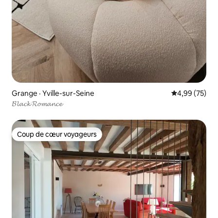
Grange · Yville-sur-Seine
Note moyenne
4,99 (75)
𝓑𝓵𝓪𝓬𝓴 𝓡𝓸𝓶𝓪𝓷𝓬𝓮
Coup de cœur voyageurs
Coup de cœur voyageurs