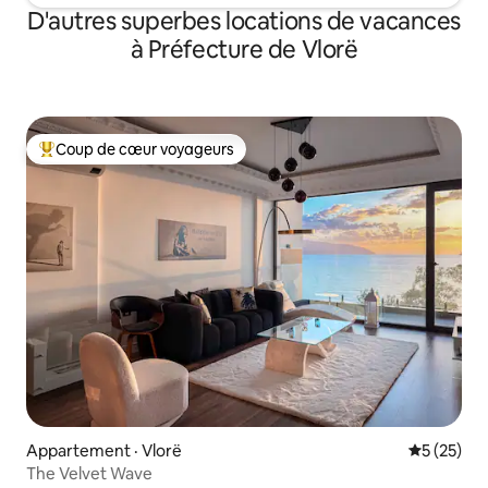
D'autres superbes locations de vacances
à Préfecture de Vlorë
Coup de cœur voyageurs
Coup de cœur voyageurs parmi les plus aimés
Appartement · Vlorë
Note moye
5 (25)
The Velvet Wave