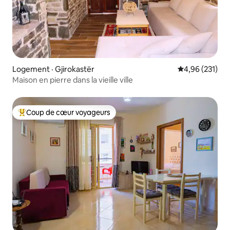
Logement · Gjirokastër
Note moyenne 
4,96 (231)
Maison en pierre dans la vieille ville
Coup de cœur voyageurs
Coup de cœur voyageurs parmi les plus aimés