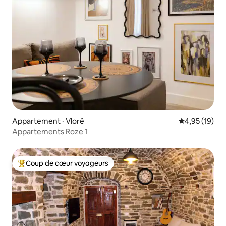
Appartement · Vlorë
Note moyenne
4,95 (19)
Appartements Roze 1
Coup de cœur voyageurs
Coup de cœur voyageurs parmi les plus aimés