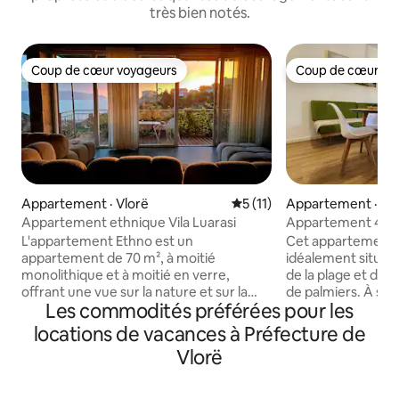
très bien notés.
Coup de cœur voyageurs
Coup de cœur vo
Coup de cœur voyageurs
Coup de cœur vo
Appartement · Vlorë
Note moyenne de 5 sur 5, 
5 (11)
Appartement · Vl
Appartement ethnique Vila Luarasi
Appartement 4 de 
< Parking gratuit 
L'appartement Ethno est un
Cet appartement 
appartement de 70 m², à moitié
idéalement situé à
monolithique et à moitié en verre,
de la plage et de
offrant une vue sur la nature et sur la
de palmiers. À se
Les commodités préférées pour les
mer. C'est une structure à aire ouverte
la mer, il offre un a
où les gens ressentent les éléments de
pour nager, bronz
locations de vacances à Préfecture de
la nature sous toutes leurs formes. Pour
tranquillement au 
Vlorë
accéder à l'appartement, vous devrez
voyageurs peuven
monter 37 marches avec 3 paliers de
des restaurants, d
repos. L'environnement offre tout ce
boutiques et de t