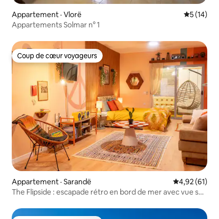
Appartement · Vlorë
Note moye
5 (14)
Appartements Solmar n° 1
Coup de cœur voyageurs
Coup de cœur voyageurs
Appartement · Sarandë
Note moyenne
4,92 (61)
The Flipside : escapade rétro en bord de mer avec vue sur
l'océan