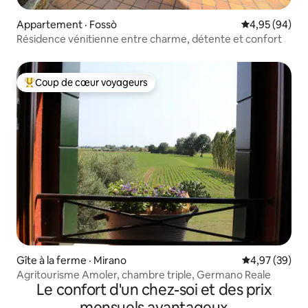
Appartement · Fossò
Note moyenne
4,95 (94)
Résidence vénitienne entre charme, détente et confort
Coup de cœur voyageurs
Coup de cœur voyageurs parmi les plus aimés
Gîte à la ferme · Mirano
Note moyenne
4,97 (39)
Agritourisme Amoler, chambre triple, Germano Reale
Le confort d'un chez-soi et des prix
mensuels avantageux