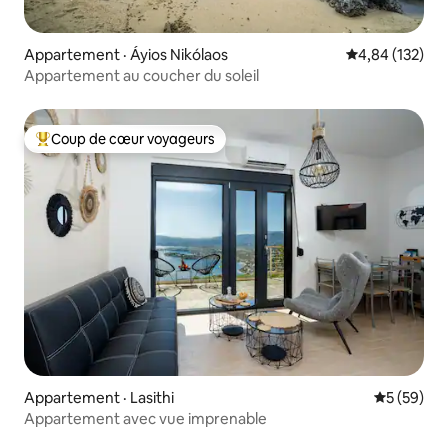
Appartement · Áyios Nikólaos
Note moyenne 
4,84 (132)
Appartement au coucher du soleil
Coup de cœur voyageurs
Coup de cœur voyageurs parmi les plus aimés
Appartement · Lasithi
Note moye
5 (59)
Appartement avec vue imprenable