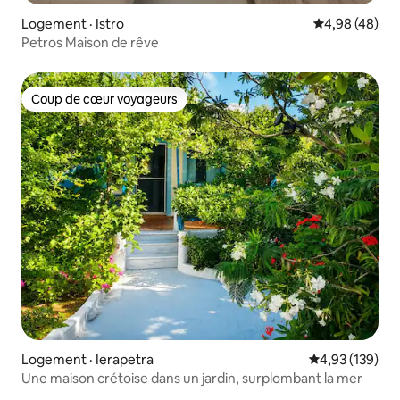
Logement · Istro
Note moyenne
4,98 (48)
Petros Maison de rêve
Coup de cœur voyageurs
Coup de cœur voyageurs
Logement · Ierapetra
Note moyenne 
4,93 (139)
Une maison crétoise dans un jardin, surplombant la mer