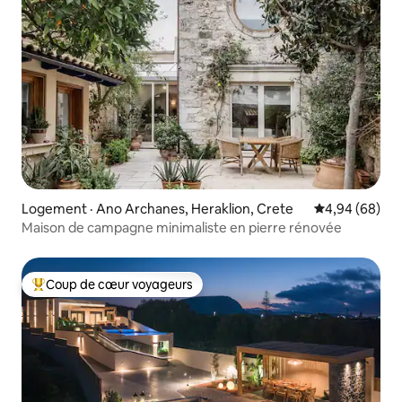
Logement · Ano Archanes, Heraklion, Crete
Note moyenne
4,94 (68)
Maison de campagne minimaliste en pierre rénovée
Coup de cœur voyageurs
Coup de cœur voyageurs parmi les plus aimés