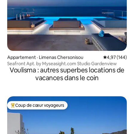
Appartement · Limenas Chersonisou
Note moyenne 
4,97 (144)
Seafront Apt. by Myseasight.com Studio Gardenview
Voulisma : autres superbes locations de
vacances dans le coin
Coup de cœur voyageurs
Coup de cœur voyageurs parmi les plus aimés