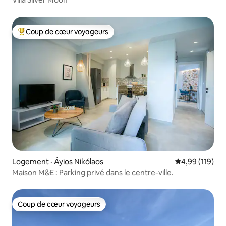
Coup de cœur voyageurs
Coup de cœur voyageurs parmi les plus aimés
Logement · Áyios Nikólaos
Note moyenne 
4,99 (119)
Maison M&E : Parking privé dans le centre-ville.
Coup de cœur voyageurs
Coup de cœur voyageurs