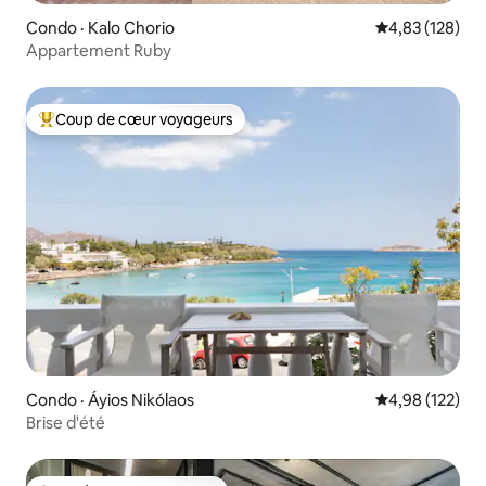
Condo · Kalo Chorio
Note moyenne 
4,83 (128)
Appartement Ruby
Coup de cœur voyageurs
Coup de cœur voyageurs parmi les plus aimés
Condo · Áyios Nikólaos
Note moyenne 
4,98 (122)
Brise d'été