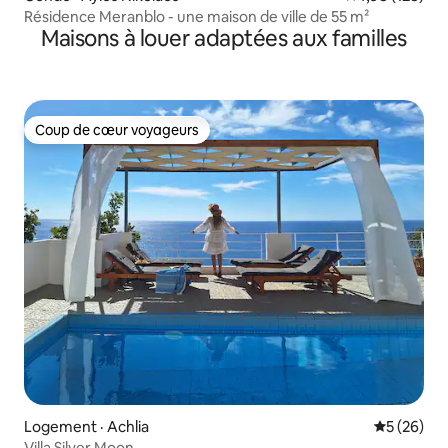
Résidence Meranblo - une maison de ville de 55 m²
Maisons à louer adaptées aux familles
Coup de cœur voyageurs
Coup de cœur voyageurs
Logement · Achlia
Note moye
5 (26)
Villa Silver Moon