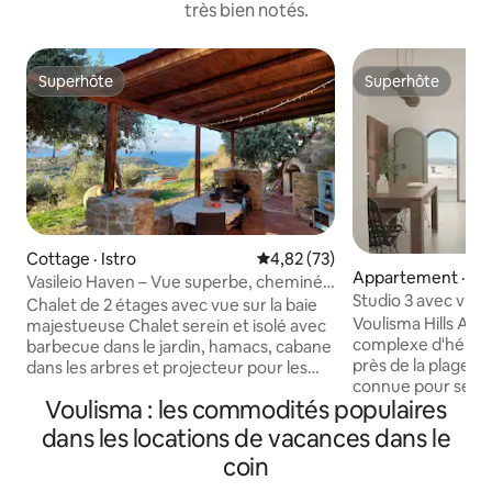
très bien notés.
Superhôte
Superhôte
Superhôte
Superhôte
Cottage · Istro
Note moyenne de 4,82 sur 5, 
4,82 (73)
Appartement · Ist
Vasileio Haven – Vue superbe, cheminée
Studio 3 avec vue 
et cabane dans les arbres
Chalet de 2 étages avec vue sur la baie
Hills
Voulisma Hills Ap
majestueuse Chalet serein et isolé avec
complexe d'héber
barbecue dans le jardin, hamacs, cabane
près de la plage id
dans les arbres et projecteur pour les
connue pour ses eau
films à la maison RDC : cheminée,
Voulisma : les commodités populaires
confort et tranquill
canapé, cuisine et WC Étage supérieur :
parfait pour une 
chambre spacieuse, lit king size,
dans les locations de vacances dans le
Crète. L'appartem
canapé/lit double L'espace extérieur
coin
décoration modern
privé est entouré de cèdres, d'amandes
entièrement équi