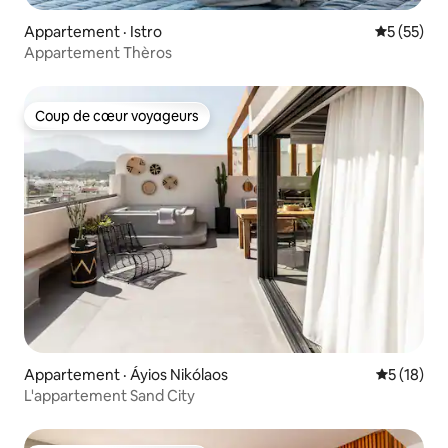
Appartement · Istro
Note moye
5 (55)
Appartement Thèros
Coup de cœur voyageurs
Coup de cœur voyageurs
Appartement · Áyios Nikólaos
Note moye
5 (18)
L'appartement Sand City