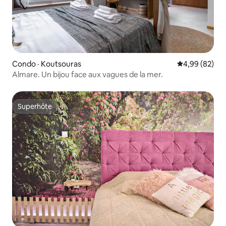
Condo · Koutsouras
Note moyenne
4,99 (82)
Almare. Un bijou face aux vagues de la mer.
Superhôte
Superhôte