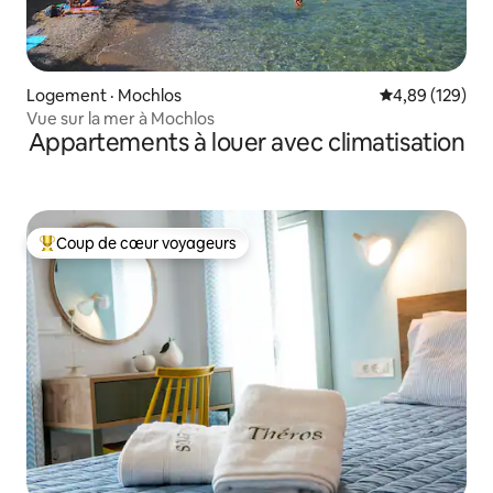
Logement · Mochlos
Note moyenne 
4,89 (129)
Vue sur la mer à Mochlos
Appartements à louer avec climatisation
Coup de cœur voyageurs
Coup de cœur voyageurs parmi les plus aimés