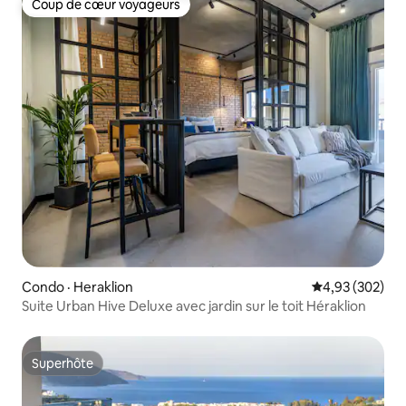
Coup de cœur voyageurs
Coup de cœur voyageurs
Condo · Heraklion
Note moyenne 
4,93 (302)
Suite Urban Hive Deluxe avec jardin sur le toit Héraklion
Superhôte
Superhôte