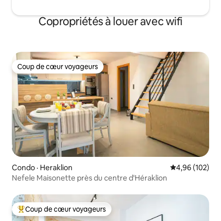
Copropriétés à louer avec wifi
Coup de cœur voyageurs
Coup de cœur voyageurs
Condo · Heraklion
Note moyenne 
4,96 (102)
Nefele Maisonette près du centre d'Héraklion
Coup de cœur voyageurs
Coup de cœur voyageurs parmi les plus aimés