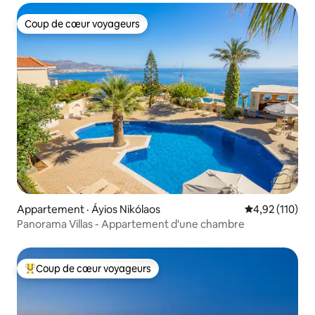
Coup de cœur voyageurs
Coup de cœur voyageurs
Appartement · Áyios Nikólaos
Note moyenne 
4,92 (110)
Panorama Villas - Appartement d'une chambre
Coup de cœur voyageurs
Coup de cœur voyageurs parmi les plus aimés