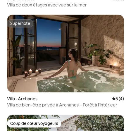
Villa de deux étages avec vue sur la mer
Superhôte
Superhôte
Villa · Archanes
Note moy
5 (4)
Villa de bien-être privée à Archanes – Forêt à l'intérieur
Coup de cœur voyageurs
Coup de cœur voyageurs