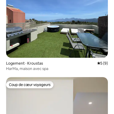
Logement · Kroustas
Note moy
5 (9)
HarMa, maison avec spa
Coup de cœur voyageurs
Coup de cœur voyageurs