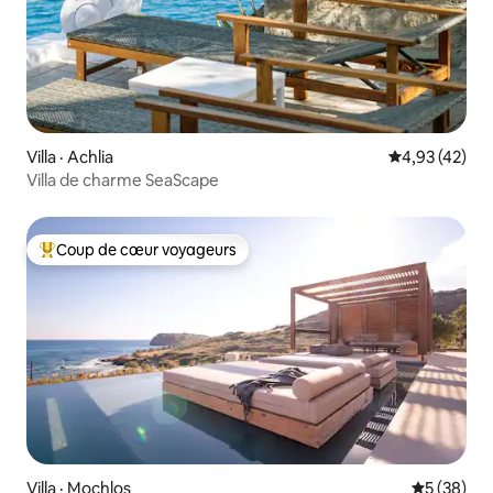
Villa · Achlia
Note moyenne
4,93 (42)
Villa de charme SeaScape
Coup de cœur voyageurs
Coup de cœur voyageurs parmi les plus aimés
Villa · Mochlos
Note moye
5 (38)