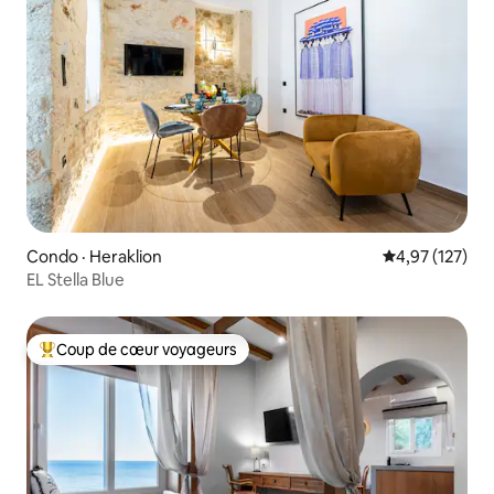
Condo · Heraklion
Note moyenne 
4,97 (127)
EL Stella Blue
Coup de cœur voyageurs
Coup de cœur voyageurs parmi les plus aimés