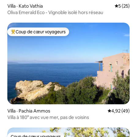
Villa · Kato Vathia
Note moye
5 (25)
Oliva Emerald Eco - Vignoble isolé hors réseau
Coup de cœur voyageurs
Coup de cœur voyageurs parmi les plus aimés
Villa · Pachia Ammos
Note moyenne
4,92 (49)
Villa à 180° avec vue mer, pas de voisins
Coup de cœur voyageurs