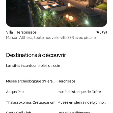
Villa · Hersonissos
Note moy
5 (9)
Maison Althera, toute nouvelle villa 3BR avec piscine
Destinations à découvrir
Les sites incontournables du coin
Musée archéologique d'Héraklion
Heronissos
Acqua Plus
musée historique de Crète
Thalassokomos Cretaquarium
Musée en plein air de Lychnostatis
Crete Golf Club
Voir plus d'éléments