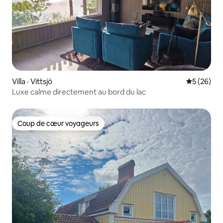
Villa · Vittsjö
Note moye
5 (26)
Luxe calme directement au bord du lac
Coup de cœur voyageurs
Coup de cœur voyageurs