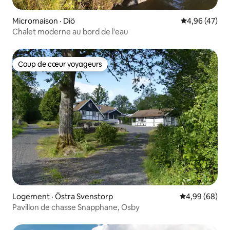
Micromaison · Diö
Note moyenne
4,96 (47)
Chalet moderne au bord de l'eau
Coup de cœur voyageurs
Coup de cœur voyageurs
Logement · Östra Svenstorp
Note moyenne
4,99 (68)
Pavillon de chasse Snapphane, Osby