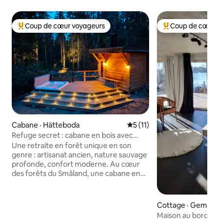
Coup de cœur voyageurs
Coup de cœur 
Coup de cœur voyageurs parmi les plus aimés
Coup de cœur voy
Cabane · Hätteboda
Note moyenne de 5 sur 5, 
5 (11)
Refuge secret : cabane en bois avec
sauna et spa extérieur
Une retraite en forêt unique en son
genre : artisanat ancien, nature sauvage
profonde, confort moderne. Au cœur
des forêts du Småland, une cabane en
rondins isolée vous attend. Il y a un
sauna construit avec la technique du
skiftesverk, une technique de
Cottage · Gemla
charpente en bois utilisée depuis
Maison au bord d'u