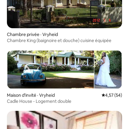
Chambre privée · Vryheid
Chambre King (baignoire et douche) cuisine équipée
Maison d'invité · Vryheid
Note moyenne
4,57 (54)
Cadle House - Logement double