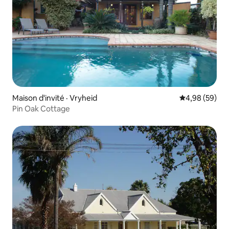
Maison d'invité · Vryheid
Note moyenne
4,98 (59)
Pin Oak Cottage