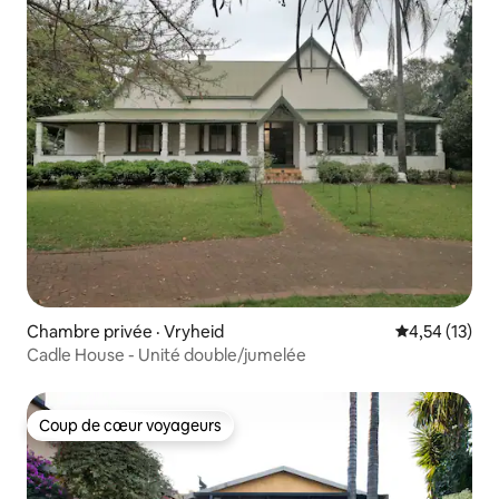
Chambre privée · Vryheid
Note moyenne
4,54 (13)
Cadle House - Unité double/jumelée
Coup de cœur voyageurs
Coup de cœur voyageurs