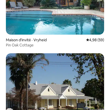
Maison d'invité · Vryheid
Note moyenne
4,98 (59)
Pin Oak Cottage