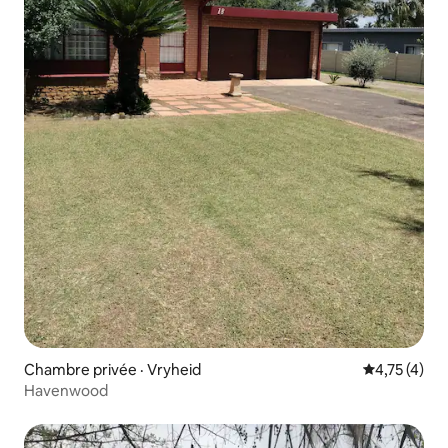
Chambre privée · Vryheid
Note moyenn
4,75 (4)
Havenwood