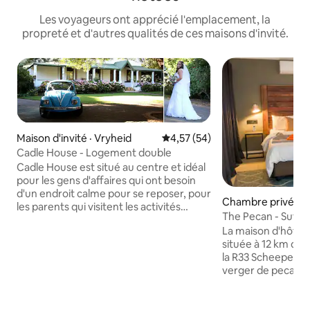
Les voyageurs ont apprécié l'emplacement, la
propreté et d'autres qualités de ces maisons d'invité.
Maison d'invité · Vryheid
Note moyenne de 4,57 sur 5, 
4,57 (54)
Cadle House - Logement double
Cadle House est situé au centre et idéal
pour les gens d'affaires qui ont besoin
d'un endroit calme pour se reposer, pour
Chambre privée · Z
les parents qui visitent les activités
cipality
The Pecan - Sutex
sportives des enfants ou les voyageurs
La maison d'hôtes
visitant la route de Battlefields ou qui
située à 12 km du 
voyagent sur la côte. Chaque logement
la R33 Scheepersn
est privé, en suite, dispose de sa propre
verger de pecan 
véranda avec des installations de braai et
sentiment de paix e
des sièges extérieurs pour profiter du
chambre dispose d
chant des oiseaux et du jardin paisible.
attenante, de 2 lit