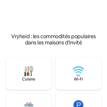
Un micro-ondes, un réfrigérateur, un
simple, d'une prop
plateau à café et à thé et une télévision
d'une véranda priv
avec chaînes Dstv sélectionnées et le
entièrement clima
wifi visent à rendre votre séjour aussi
DSTV, d'une connex
confortable que possible.
d'une sécurité ha
comprend un peti
continental.
Vryheid : les commodités populaires
dans les maisons d'invité
Cuisine
Wi-Fi