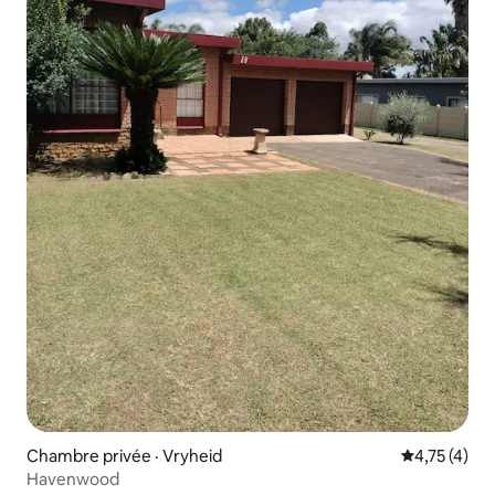
Chambre privée · Vryheid
Note moyenn
4,75 (4)
Havenwood