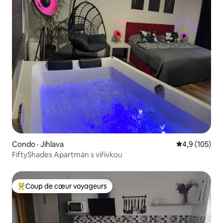
Condo · Jihlava
Note moyenne
4,9 (105)
FiftyShades Apartmán s vířivkou
Coup de cœur voyageurs
Coup de cœur voyageurs parmi les plus aimés