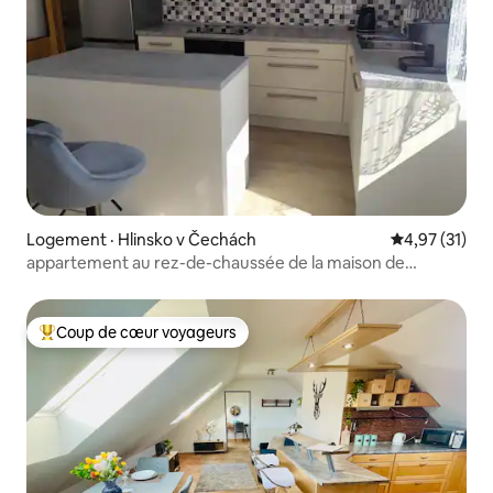
Logement · Hlinsko v Čechách
Note moyenne
4,97 (31)
appartement au rez-de-chaussée de la maison de
campagne à Hlinsko
Coup de cœur voyageurs
Coup de cœur voyageurs parmi les plus aimés