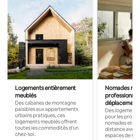
Logements entièrement
Nomades num
meublés
professionnel
déplacement
Des cabanes de montagne
paisibles aux appartements
Des logements
urbains pratiques, ces
pour les profes
logements meublés offrent
nomades et trav
toutes les commodités d'un
distance avec le
chez-soi.
espaces de trav