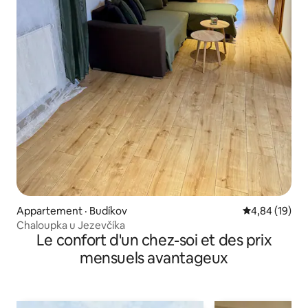
Appartement · Budíkov
Note moyenne
4,84 (19)
Chaloupka u Jezevčíka
Le confort d'un chez-soi et des prix
mensuels avantageux