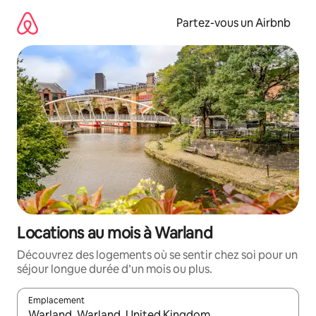
Aller
directement
Partez-vous un Airbnb
au
contenu
Locations au mois à Warland
Découvrez des logements où se sentir chez soi pour un
séjour longue durée d’un mois ou plus.
Emplacement
Quand les résultats sont affichés, parcourez-les en utilisant les 