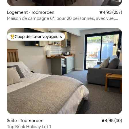
Logement · Todmorden
Note moyenne 
4,93 (257)
Maison de campagne 6*, pour 20 personnes, avec vue,
spa et sauna
Coup de cœur voyageurs
Coup de cœur voyageurs parmi les plus aimés
Suite · Todmorden
Note moyenne
4,95 (40)
Top Brink Holiday Let 1