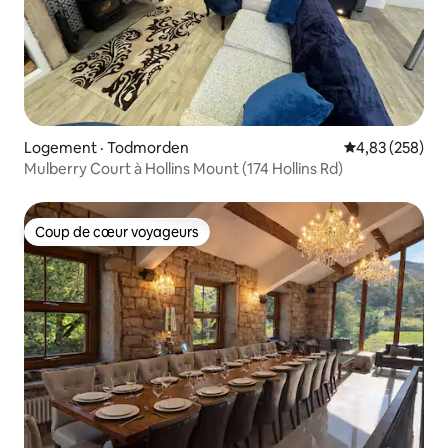
Logement · Todmorden
Note moyenne 
4,83 (258)
Mulberry Court à Hollins Mount (174 Hollins Rd)
Coup de cœur voyageurs
Coup de cœur voyageurs