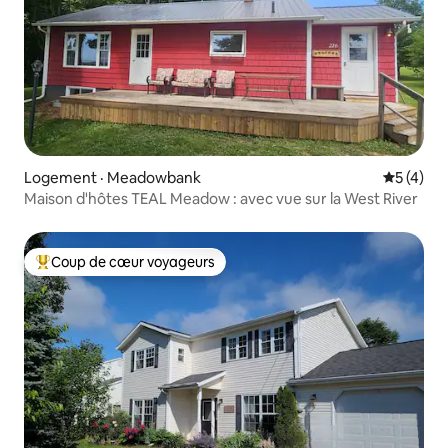
Logement · Meadowbank
Note moy
5 (4)
Maison d'hôtes TEAL Meadow : avec vue sur la West River
Coup de cœur voyageurs
Coup de cœur voyageurs parmi les plus aimés