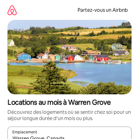
Aller
directement
Partez-vous un Airbnb
au
contenu
Locations au mois à Warren Grove
Découvrez des logements où se sentir chez soi pour un
séjour longue durée d’un mois ou plus.
Emplacement
Quand les résultats sont affichés, parcourez-les en utilisant les 