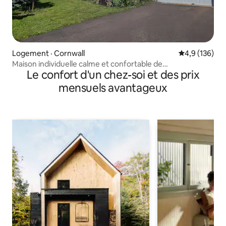
Logement · Cornwall
Note moyenne
4,9 (136)
Maison individuelle calme et confortable de
Le confort d'un chez-soi et des prix
4 chambres · Très facile d'accès au centre-ville, au grand
centre commercial, à la plage, au golf et à l'université
mensuels avantageux