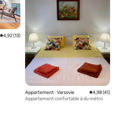
Note moyenne de 4,92 sur 5, 13 commentaires
4,92 (13)
res
Appartement · Varsovie
Note moyenne de 4,9
4,98 (41)
Appartement confortable à du métro