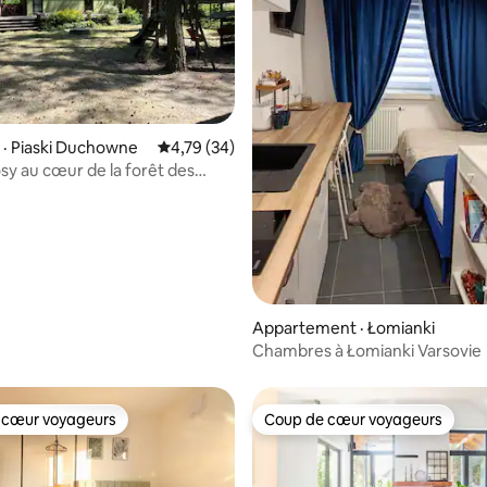
· Piaski Duchowne
Note moyenne de 4,79 sur 5, 34 commentai
4,79 (34)
sy au cœur de la forêt des
s
 sur 5, 30 commentaires
Appartement · Łomianki
Chambres à Łomianki Varsovie
 cœur voyageurs
Coup de cœur voyageurs
 cœur voyageurs
Coup de cœur voyageurs