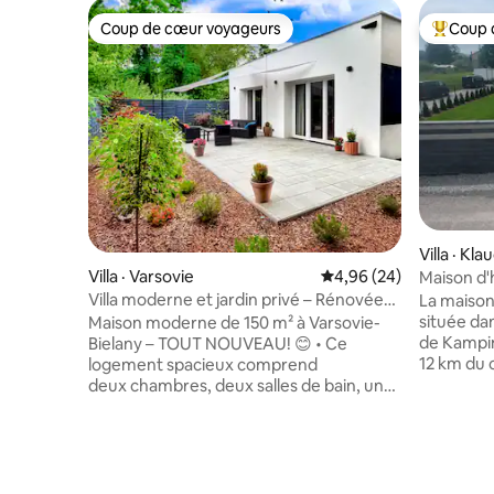
Coup de cœur voyageurs
Coup 
Coup de cœur voyageurs
Coup de 
Villa · Kl
Villa · Varsovie
Note moyenne de 4,96
4,96 (24)
Maison d'
Villa moderne et jardin privé – Rénovée
La maison
en 2025
située dan
Maison moderne de 150 m² à Varsovie-
de Kampino
Bielany – TOUT NOUVEAU! 😊 • Ce
12 km du 
logement spacieux comprend
20 minutes en
deux chambres, deux salles de bain, un
proposon
salon, une cuisine entièrement équipée
entièrem
et une connexion Wi-Fi haute vitesse.
bien meub
• Les voyageurs disposent d’un jardin
cuisine, d
privé avec terrasse et d’un
pour deux
stationnement gratuit avec borne de