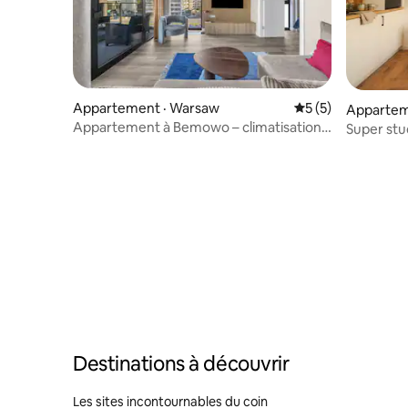
Appartement · Warsaw
Note moyenne de 
5 (5)
Apparteme
Appartement à Bemowo – climatisation,
Super stu
balcon, stationnement – par Rentujemy
Destinations à découvrir
Les sites incontournables du coin