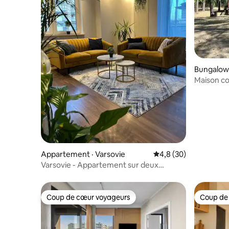
Bungalow 
Maison co
Kampino
Appartement · Varsovie
Note moyenne de 4,8
4,8 (30)
Varsovie - Appartement sur deux
niveaux La Home
Coup de cœur voyageurs
Coup de
Coup de cœur voyageurs
Coup de