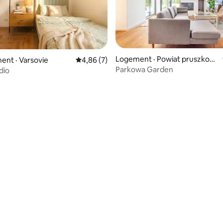
5 sur 5, 5 commentaires
Logement · Powiat pruszkow
nt · Varsovie
Note moyenne de 4,86 sur 5, 7 commentai
4,86 (7)
ski
Parkowa Garden
dio