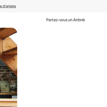
e d'origine
Partez-vous un Airbnb
et en les faisant glisser.