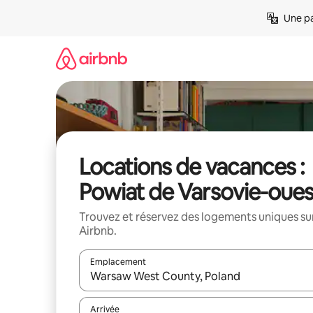
Aller
Une pa
directement
au
contenu
Locations de vacances :
Powiat de Varsovie-oues
Trouvez et réservez des logements uniques su
Airbnb.
Emplacement
Quand les résultats sont affichés, parcourez-les en 
Arrivée