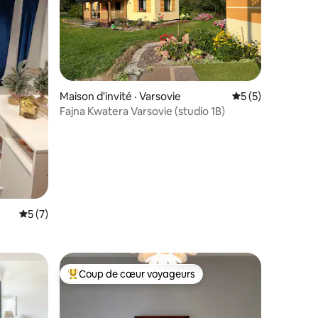
res
Maison d'invité · Varsovie
Note moyenne de 
5 (5)
Fajna Kwatera Varsovie (studio 1B)
Note moyenne de 5 sur 5, 7 commentaires
5 (7)
Coup de cœur voyageurs
Coup de cœur voyageurs parmi les plus aimés