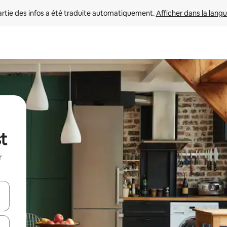
rtie des infos a été traduite automatiquement. 
Afficher dans la langu
t
r
utilisant les flèches vers le haut et vers le bas, ou en appuyant dessus 