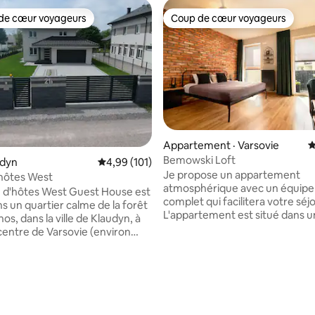
de cœur voyageurs
Coup de cœur voyageurs
cœur voyageurs parmi les plus aimés
Coup de cœur voyageurs
Appartement · Varsovie
N
Bemowski Loft
audyn
Note moyenne de 4,99 sur 5, 101 commentai
4,99 (101)
Je propose un appartement
 sur 5, 24 commentaires
hôtes West
atmosphérique avec un équip
 d'hôtes West Guest House est
complet qui facilitera votre séjour.
s un quartier calme de la forêt
L'appartement est situé dans u
s, dans la ville de Klaudyn, à
immeuble moderne et surveillé
centre de Varsovie (environ
également adapté aux personn
 voiture). Nous vous
mobilité réduite , à proximité d
s une maison de 165 m2
nombreux endroits , magasins 
ent équipée, quatre chambres
,restaurants . L'un des avantag
lées et confortables, une
la propriété est située à proxim
eux salles de bains, un garage
l'autoroute S8 et qu'elle est trè
 voitures et des places de