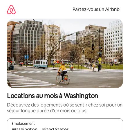
Aller
directement
Partez-vous un Airbnb
au
contenu
Locations au mois à Washington
Découvrez des logements où se sentir chez soi pour un
séjour longue durée d’un mois ou plus.
Emplacement
Quand les résultats sont affichés, parcourez-les en utilisant les 