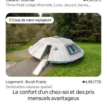
Three Peak Lodge-Riverside, Luxe, Jacuzzi, Sauna,
Animaux
Coup de cœur voyageurs
Coup de cœur voyageurs parmi les plus aimés
Logement · Brush Prairie
Note moyenne 
4,98 (773)
Destination vaisseau spatial !
Le confort d'un chez-soi et des prix
mensuels avantageux