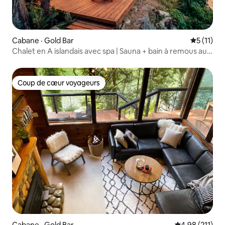
Cabane · Gold Bar
Note moye
5 (11)
Chalet en A islandais avec spa | Sauna + bain à remous au
bord de la rivière
Coup de cœur voyageurs
Coup de cœur voyageurs
Cabane · Gold Bar
Note moyenne 
4,98 (211)