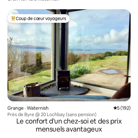
Coup de cœur voyageurs
Coup de cœur voyageurs parmi les plus aimés
Grange · Waternish
Note moyen
5 (192)
Près de Byre @ 20 Lochbay (sans pension)
Le confort d'un chez-soi et des prix
mensuels avantageux