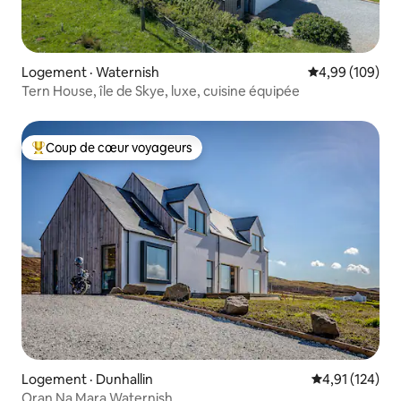
Logement · Waternish
Note moyenne 
4,99 (109)
Tern House, île de Skye, luxe, cuisine équipée
Coup de cœur voyageurs
Coup de cœur voyageurs parmi les plus aimés
Logement · Dunhallin
Note moyenne 
4,91 (124)
Oran Na Mara Waternish