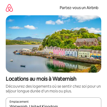
Aller
directement
Partez-vous un Airbnb
au
contenu
Locations au mois à Waternish
Découvrez des logements où se sentir chez soi pour un
séjour longue durée d’un mois ou plus.
Emplacement
Quand les résultats sont affichés, parcourez-les en utilisant les 